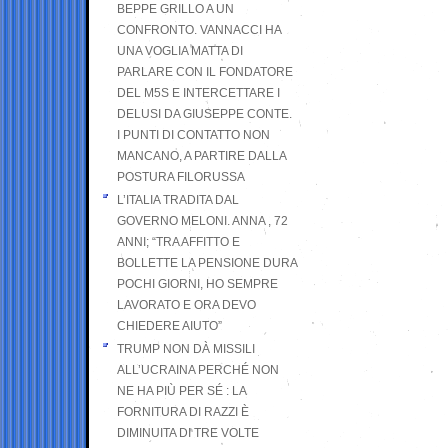
BEPPE GRILLO A UN
CONFRONTO. VANNACCI HA
UNA VOGLIA MATTA DI
PARLARE CON IL FONDATORE
DEL M5S E INTERCETTARE I
DELUSI DA GIUSEPPE CONTE.
I PUNTI DI CONTATTO NON
MANCANO, A PARTIRE DALLA
POSTURA FILORUSSA
L’ITALIA TRADITA DAL
GOVERNO MELONI. ANNA , 72
ANNI; “TRA AFFITTO E
BOLLETTE LA PENSIONE DURA
POCHI GIORNI, HO SEMPRE
LAVORATO E ORA DEVO
CHIEDERE AIUTO”
TRUMP NON DÀ MISSILI
ALL’UCRAINA PERCHÉ NON
NE HA PIÙ PER SÉ : LA
FORNITURA DI RAZZI È
DIMINUITA DI TRE VOLTE