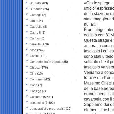
«Ora le spiego co
Brunetta
(83)
ufficio” espressi
Burlando
(26)
della stazione ra
Camogli
(2)
stato maggiore d
canile
(4)
nulla”».
Cappello
(8)
È un intrigo inte
Caprotti
(2)
eccidio con 81 vi
Caritas
(6)
Questa strage è t
carovita
(170)
ancora in corso 
casa
(247)
fascicolo i cui e
sono stati ulteri
Casini
(119)
soltanto che il p
Centrodestra in Liguria
(35)
fascicolo va vers
Chiesa
(276)
Veniamo a conosc
Cina
(10)
francese a Roma, 
Comune
(342)
Massimo Giletti af
Coop
(7)
della base aerea
Cossiga
(7)
erano spenti, sa
Costume
(5.581)
cavarsela con il 
criminalità
(1.402)
Sappiamo dei dep
democratici e progressisti
(19)
elementi che han