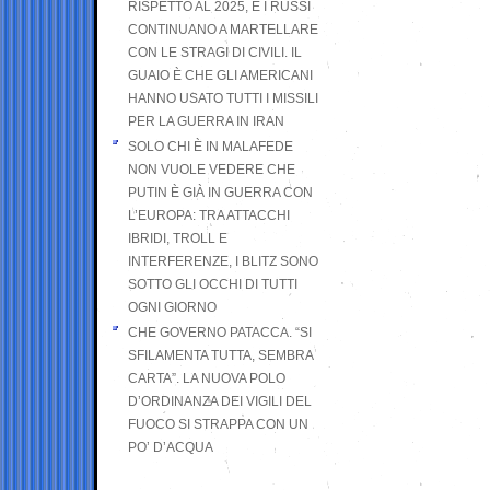
RISPETTO AL 2025, E I RUSSI
CONTINUANO A MARTELLARE
CON LE STRAGI DI CIVILI. IL
GUAIO È CHE GLI AMERICANI
HANNO USATO TUTTI I MISSILI
PER LA GUERRA IN IRAN
SOLO CHI È IN MALAFEDE
NON VUOLE VEDERE CHE
PUTIN È GIÀ IN GUERRA CON
L’EUROPA: TRA ATTACCHI
IBRIDI, TROLL E
INTERFERENZE, I BLITZ SONO
SOTTO GLI OCCHI DI TUTTI
OGNI GIORNO
CHE GOVERNO PATACCA. “SI
SFILAMENTA TUTTA, SEMBRA
CARTA”. LA NUOVA POLO
D’ORDINANZA DEI VIGILI DEL
FUOCO SI STRAPPA CON UN
PO’ D’ACQUA