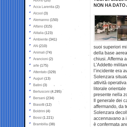
Aborto
(20)
NON HA DATO 
Acca Larentia
(2)
Alcool
(3)
Alemanno
(150)
Alfano
(315)
Alitalia
(123)
Ambiente
(341)
AN
(210)
suoi superiori mi
della base aerea
Animali
(74)
chiusi. Afferma a
Arancioni
(2)
L’Addetto milita
arte
(175)
l’incidente era a
Attentato
(329)
Solenzara situata
Auguri
(13)
attività operativ
Batini
(3)
litorale oriental
Berlusconi
(4.295)
presente nella z
Bersani
(234)
Il generale dei c
Biasotti
(12)
affermando, da t
Boldrini
(4)
Solenzara decolli
Bossi
(1.221)
accennavano a i
è confermata anc
Brambilla
(38)