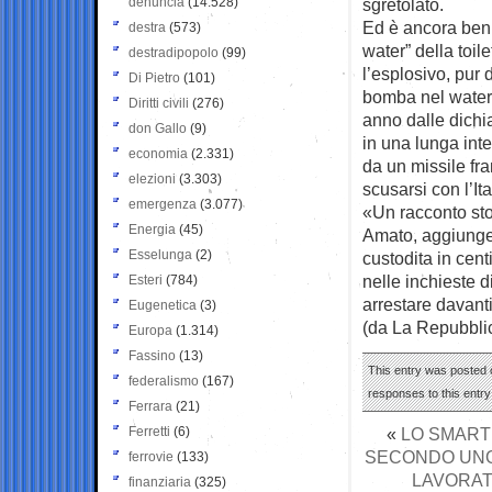
denuncia
(14.528)
sgretolato.
Ed è ancora ben v
destra
(573)
water” della toil
destradipopolo
(99)
l’esplosivo, pur 
Di Pietro
(101)
bomba nel water 
Diritti civili
(276)
anno dalle dichi
don Gallo
(9)
in una lunga inte
economia
(2.331)
da un missile fr
elezioni
(3.303)
scusarsi con l’Ita
emergenza
(3.077)
«Un racconto sto
Energia
(45)
Amato, aggiungen
Esselunga
(2)
custodita in cent
nelle inchieste d
Esteri
(784)
arrestare davanti
Eugenetica
(3)
(da La Repubbli
Europa
(1.314)
Fassino
(13)
This entry was posted 
federalismo
(167)
responses to this entr
Ferrara
(21)
Ferretti
(6)
«
LO SMART
SECONDO UNO 
ferrovie
(133)
LAVORAT
finanziaria
(325)