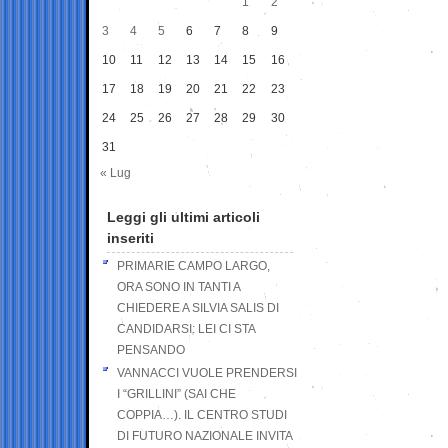
1
2
3
4
5
6
7
8
9
10
11
12
13
14
15
16
17
18
19
20
21
22
23
24
25
26
27
28
29
30
31
« Lug
Leggi gli ultimi articoli
inseriti
PRIMARIE CAMPO LARGO,
ORA SONO IN TANTI A
CHIEDERE A SILVIA SALIS DI
CANDIDARSI: LEI CI STA
PENSANDO
VANNACCI VUOLE PRENDERSI
I “GRILLINI” (SAI CHE
COPPIA…). IL CENTRO STUDI
DI FUTURO NAZIONALE INVITA