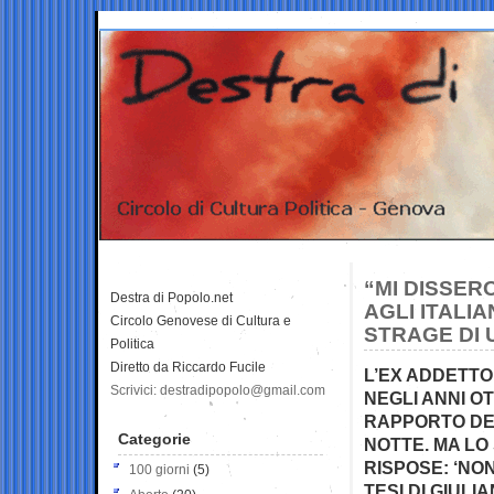
“MI DISSER
Destra di Popolo.net
AGLI ITALI
Circolo Genovese di Cultura e
STRAGE DI 
Politica
Diretto da Riccardo Fucile
L’EX ADDETTO
Scrivici: destradipopolo@gmail.com
NEGLI ANNI OT
RAPPORTO DE
Categorie
NOTTE. MA L
RISPOSE: ‘NO
100 giorni
(5)
TESI DI GIUL