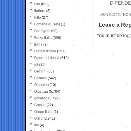
DIPENDEN
Fini
(821)
fioriere
(5)
DON CIOTTI: “NO
Fitto
(27)
Leave a Rep
Fontana di Trevi
(1)
Formigoni
(90)
You must be
log
Forza Italia
(596)
frana
(9)
Fratelli d'Italia
(291)
Futuro e Libertà
(510)
g8
(25)
Gelmini
(68)
Genova
(542)
Giannino
(10)
Giustizia
(5.784)
governo
(5.799)
Grasso
(22)
Green Italia
(1)
Grillo
(2.941)
Idv
(4)