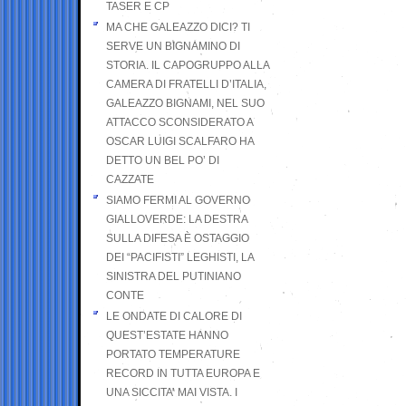
TASER E CP
MA CHE GALEAZZO DICI? TI
SERVE UN BIGNAMINO DI
STORIA. IL CAPOGRUPPO ALLA
CAMERA DI FRATELLI D’ITALIA,
GALEAZZO BIGNAMI, NEL SUO
ATTACCO SCONSIDERATO A
OSCAR LUIGI SCALFARO HA
DETTO UN BEL PO’ DI
CAZZATE
SIAMO FERMI AL GOVERNO
GIALLOVERDE: LA DESTRA
SULLA DIFESA È OSTAGGIO
DEI “PACIFISTI” LEGHISTI, LA
SINISTRA DEL PUTINIANO
CONTE
LE ONDATE DI CALORE DI
QUEST’ESTATE HANNO
PORTATO TEMPERATURE
RECORD IN TUTTA EUROPA E
UNA SICCITA’ MAI VISTA. I