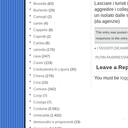
Lasciare i turist
Brunetta
(83)
aggredire i colle
Burlando
(26)
un isolato dalle s
Camogli
(2)
(da agenzie)
canile
(4)
Cappello
(8)
This entry was posted o
Caprotti
(2)
responses to this entr
Caritas
(6)
«
I TASSISTI DICHI
carovita
(170)
casa
(247)
PUTIN FA ARRESTAR
Casini
(119)
Leave a Rep
Centrodestra in Liguria
(35)
Chiesa
(276)
You must be
log
Cina
(10)
Comune
(342)
Coop
(7)
Cossiga
(7)
Costume
(5.581)
criminalità
(1.402)
democratici e progressisti
(19)