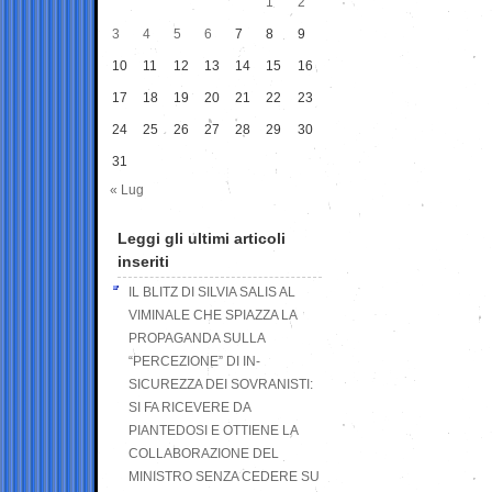
1
2
3
4
5
6
7
8
9
10
11
12
13
14
15
16
17
18
19
20
21
22
23
24
25
26
27
28
29
30
31
« Lug
Leggi gli ultimi articoli
inseriti
IL BLITZ DI SILVIA SALIS AL
VIMINALE CHE SPIAZZA LA
PROPAGANDA SULLA
“PERCEZIONE” DI IN-
SICUREZZA DEI SOVRANISTI:
SI FA RICEVERE DA
PIANTEDOSI E OTTIENE LA
COLLABORAZIONE DEL
MINISTRO SENZA CEDERE SU