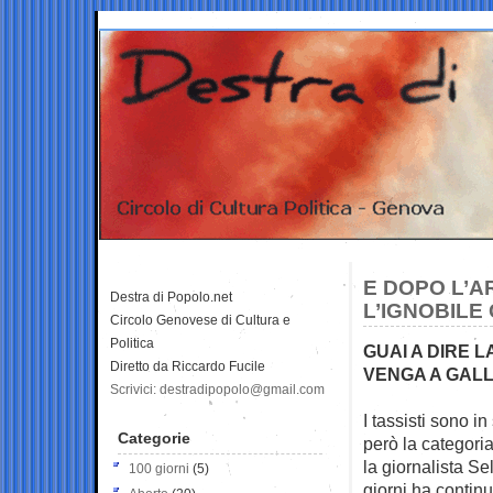
E DOPO L’A
Destra di Popolo.net
L’IGNOBILE
Circolo Genovese di Cultura e
Politica
GUAI A DIRE L
Diretto da Riccardo Fucile
VENGA A GALL
Scrivici: destradipopolo@gmail.com
I tassisti sono in
Categorie
però
la categori
la giornalista Se
100 giorni
(5)
giorni ha continu