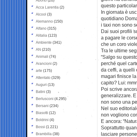
Aborto
(20)
questo particolar
Acca Larentia
(2)
In giornata è usc
Alcool
(3)
quotidiano Doman
Alemanno
(150)
i taxi non sono s
Alfano
(315)
Dai suoi profili 
Alitalia
(123)
a pagare le corse
Ambiente
(341)
che un coro viol
AN
(210)
Tra le ultime seg
“Salgo su questo 
Animali
(74)
perché quel cart
Arancioni
(2)
da ceffi, a quell
arte
(175)
magari finisce la
Attentato
(329)
capito? Lui: m
Auguri
(13)
Poi scrive ancora
Batini
(3)
generalizzare. E 
Berlusconi
(4.295)
non sono una per
Bersani
(234)
Nel suo editoriale
Biasotti
(12)
non vogliono con
Boldrini
(4)
E ancora: “Natur
Bossi
(1.221)
Soprattutto quan
lasciare persone 
Brambilla
(38)