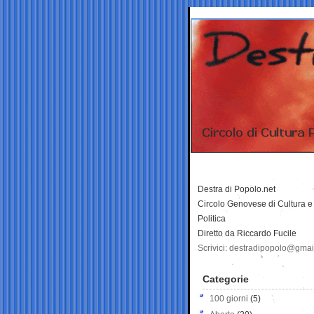
Destra di Popolo.net
Circolo Genovese di Cultura e
Politica
Diretto da Riccardo Fucile
Scrivici: destradipopolo@gma
Categorie
100 giorni
(5)