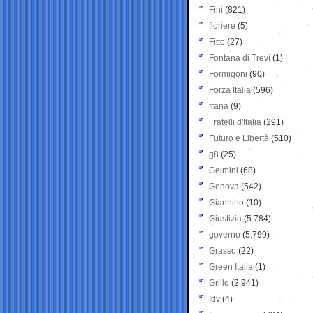
Fini
(821)
fioriere
(5)
Fitto
(27)
Fontana di Trevi
(1)
Formigoni
(90)
Forza Italia
(596)
frana
(9)
Fratelli d'Italia
(291)
Futuro e Libertà
(510)
g8
(25)
Gelmini
(68)
Genova
(542)
Giannino
(10)
Giustizia
(5.784)
governo
(5.799)
Grasso
(22)
Green Italia
(1)
Grillo
(2.941)
Idv
(4)