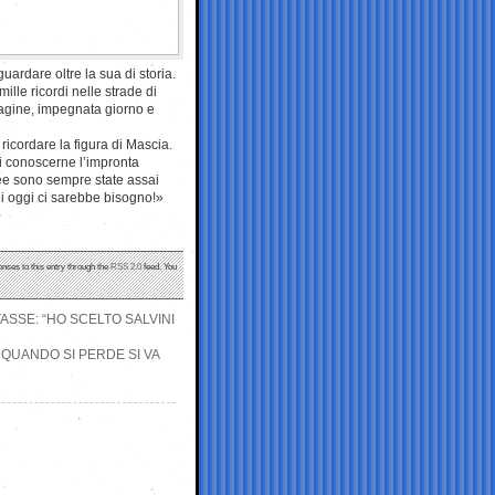
ardare oltre la sua di storia.
ille ricordi nelle strade di
dagine, impegnata giorno e
icordare la figura di Mascia.
 conoscerne l’impronta
dee sono sempre state assai
cui oggi ci sarebbe bisogno!»
onses to this entry through the
RSS 2.0
feed. You
TASSE: “HO SCELTO SALVINI
 QUANDO SI PERDE SI VA