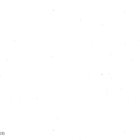
)
19)