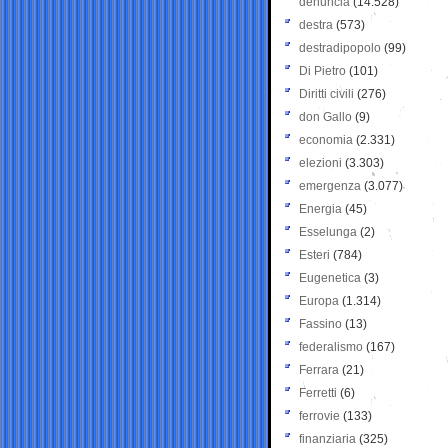
denuncia
(14.528)
destra
(573)
destradipopolo
(99)
Di Pietro
(101)
Diritti civili
(276)
don Gallo
(9)
economia
(2.331)
elezioni
(3.303)
emergenza
(3.077)
Energia
(45)
Esselunga
(2)
Esteri
(784)
Eugenetica
(3)
Europa
(1.314)
Fassino
(13)
federalismo
(167)
Ferrara
(21)
Ferretti
(6)
ferrovie
(133)
finanziaria
(325)