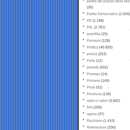
partito del popolo della libe
(30)
Partito Democratico
(1.034)
PD
(1.188)
PdL
(2.781)
pedofilia
(25)
Pensioni
(129)
Politica
(40.855)
polizia
(253)
Porto
(12)
povertà
(502)
Presepe
(14)
Primarie
(149)
Prodi
(52)
Provincia
(139)
radici e valori
(3.682)
RAI
(359)
rapine
(37)
Razzismo
(1.410)
Referendum
(200)