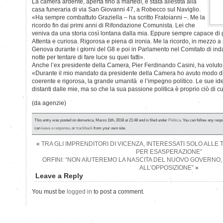
La camera ardente, aperta fino a martedì, è stata allestita alla
casa funeraria di via San Giovanni 47, a Robecco sul Naviglio.
«Ha sempre combattuto Graziella – ha scritto Fratoianni –. Me la
ricordo fin dai primi anni di Rifondazione Comunista. Lei che
veniva da una storia così lontana dalla mia. Eppure sempre capace di gu
Attenta e curiosa. Rigorosa e piena di ironia. Me la ricordo, in mezzo a m
Genova durante i giorni del G8 e poi in Parlamento nel Comitato di in
notte per tentare di fare luce su quei fatti».
Anche l’ex presidente della Camera, Pier Ferdinando Casini, ha voluto r
«Durante il mio mandato da presidente della Camera ho avuto modo di
coerente e rigorosa, la grande umanità e l’impegno politico. Le sue i
distanti dalle mie, ma so che la sua passione politica è proprio ciò di 
(da agenzie)
This entry was posted on domenica, Marzo 11th, 2018 at 21:48 and is filed under
Politica
. You can follow any resp
can
leave a response
, or
trackback
from your own site.
«
TRA GLI IMPRENDITORI DI VICENZA, INTERESSATI SOLO ALLE 
PER ESASPERAZIONE”
ORFINI: “NON AIUTEREMO LA NASCITA DEL NUOVO GOVERNO,
ALL’OPPOSIZIONE”
»
Leave a Reply
You must be
logged in
to post a comment.