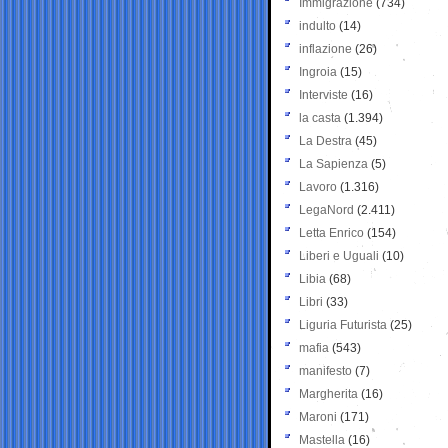
Immigrazione
(734)
indulto
(14)
inflazione
(26)
Ingroia
(15)
Interviste
(16)
la casta
(1.394)
La Destra
(45)
La Sapienza
(5)
Lavoro
(1.316)
LegaNord
(2.411)
Letta Enrico
(154)
Liberi e Uguali
(10)
Libia
(68)
Libri
(33)
Liguria Futurista
(25)
mafia
(543)
manifesto
(7)
Margherita
(16)
Maroni
(171)
Mastella
(16)