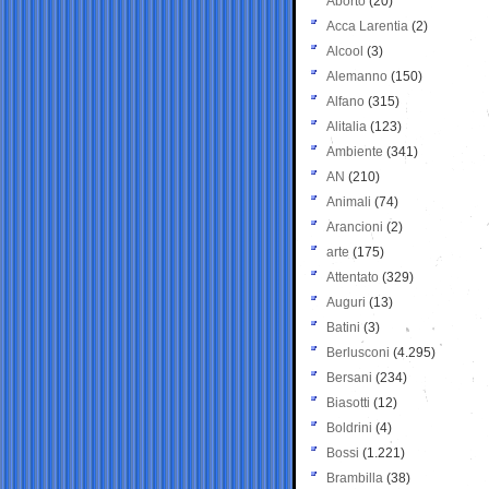
Aborto
(20)
Acca Larentia
(2)
Alcool
(3)
Alemanno
(150)
Alfano
(315)
Alitalia
(123)
Ambiente
(341)
AN
(210)
Animali
(74)
Arancioni
(2)
arte
(175)
Attentato
(329)
Auguri
(13)
Batini
(3)
Berlusconi
(4.295)
Bersani
(234)
Biasotti
(12)
Boldrini
(4)
Bossi
(1.221)
Brambilla
(38)