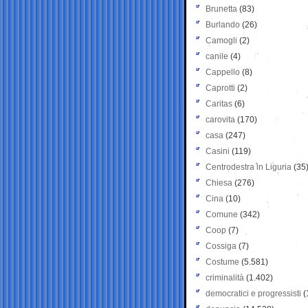
Brunetta
(83)
Burlando
(26)
Camogli
(2)
canile
(4)
Cappello
(8)
Caprotti
(2)
Caritas
(6)
carovita
(170)
casa
(247)
Casini
(119)
Centrodestra in Liguria
(35
Chiesa
(276)
Cina
(10)
Comune
(342)
Coop
(7)
Cossiga
(7)
Costume
(5.581)
criminalità
(1.402)
democratici e progressisti
(