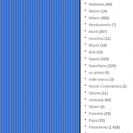
Mattarella
(60)
Meloni
(14)
Milano
(300)
Montezemolo
(7)
Monti
(357)
moschea
(11)
Musso
(10)
Muti
(10)
Napoli
(319)
Napolitano
(220)
no global
(5)
notte bianca
(3)
Nuovo Centrodestra
(2)
Obama
(11)
olimpiadi
(40)
Oliveri
(4)
Pannella
(29)
Papa
(33)
Parlamento
(1.428)