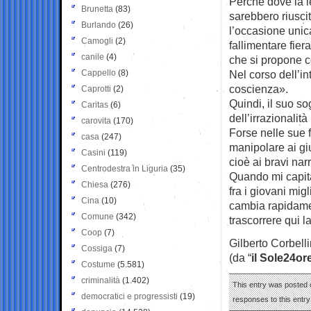
Perchè dove la le
Brunetta
(83)
sarebbero riusci
Burlando
(26)
l’occasione unic
Camogli
(2)
fallimentare fie
canile
(4)
che si propone c
Cappello
(8)
Nel corso dell’in
coscienza».
Caprotti
(2)
Quindi, il suo s
Caritas
(6)
dell’irrazionalità
carovita
(170)
Forse nelle sue 
casa
(247)
manipolare ai gi
Casini
(119)
cioè ai bravi nar
Centrodestra in Liguria
(35)
Quando mi capita 
Chiesa
(276)
fra i giovani mig
Cina
(10)
cambia rapidamen
Comune
(342)
trascorrere qui la
Coop
(7)
Gilberto Corbelli
Cossiga
(7)
(da “
il Sole24or
Costume
(5.581)
criminalità
(1.402)
This entry was posted o
democratici e progressisti
(19)
responses to this entr