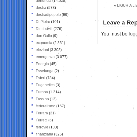
denuncia
(14.528)
«
LIGURIA L
destra
(573)
destradipopolo
(99)
Leave a Rep
Di Pietro
(101)
Diritti civili
(276)
You must be
log
don Gallo
(9)
economia
(2.331)
elezioni
(3.303)
emergenza
(3.077)
Energia
(45)
Esselunga
(2)
Esteri
(784)
Eugenetica
(3)
Europa
(1.314)
Fassino
(13)
federalismo
(167)
Ferrara
(21)
Ferretti
(6)
ferrovie
(133)
finanziaria
(325)