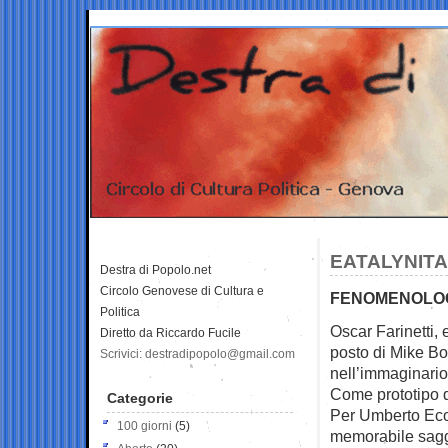
EATALYNITA
Destra di Popolo.net
Circolo Genovese di Cultura e
FENOMENOLOGI
Politica
Oscar Farinetti, 
Diretto da Riccardo Fucile
posto di Mike B
Scrivici: destradipopolo@gmail.com
nell’immaginario
Come prototipo d
Categorie
Per Umberto Eco
100 giorni
(5)
memorabile sagg