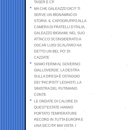
TASER E CP
MA CHE GALEAZZO DICI? TI
SERVE UN BIGNAMINO DI
STORIA. IL CAPOGRUPPO ALLA
CAMERA DI FRATELLI D’ITALIA,
GALEAZZO BIGNAMI, NEL SUO
ATTACCO SCONSIDERATO A
OSCAR LUIGI SCALFARO HA
DETTO UN BEL PO’ DI
CAZZATE
SIAMO FERMI AL GOVERNO
GIALLOVERDE: LA DESTRA
SULLA DIFESA È OSTAGGIO
DEI “PACIFISTI” LEGHISTI, LA
SINISTRA DEL PUTINIANO
CONTE
LE ONDATE DI CALORE DI
QUEST’ESTATE HANNO
PORTATO TEMPERATURE
RECORD IN TUTTA EUROPA E
UNA SICCITA’ MAI VISTA. I