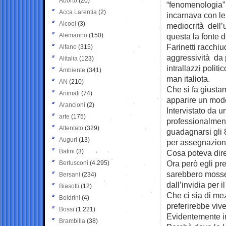
Aborto
(20)
“fenomenologia” 
Acca Larentia
(2)
incarnava con le
Alcool
(3)
mediocrità dell
Alemanno
(150)
questa la fonte 
Farinetti racchi
Alfano
(315)
aggressività da p
Alitalia
(123)
intrallazzi polit
Ambiente
(341)
man italiota.
AN
(210)
Che si fa giusta
Animali
(74)
apparire un mode
Arancioni
(2)
Intervistato da 
arte
(175)
professionalment
Attentato
(329)
guadagnarsi gli 
Auguri
(13)
per assegnazione
Batini
(3)
Cosa poteva dire
Ora però egli pre
Berlusconi
(4.295)
sarebbero mosse
Bersani
(234)
dall’invidia per 
Biasotti
(12)
Che ci sia di me
Boldrini
(4)
preferirebbe vive
Bossi
(1.221)
Evidentemente in
Brambilla
(38)