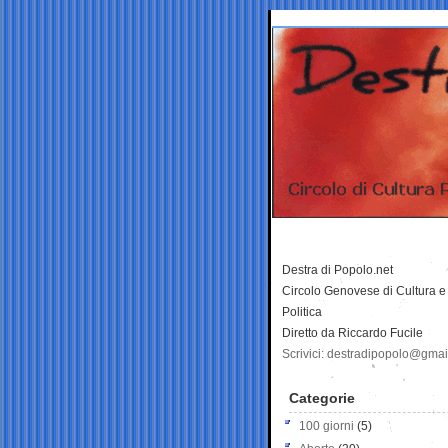
Destra di Popolo.net
Circolo Genovese di Cultura e
Politica
Diretto da Riccardo Fucile
Scrivici: destradipopolo@gma
Categorie
100 giorni
(5)