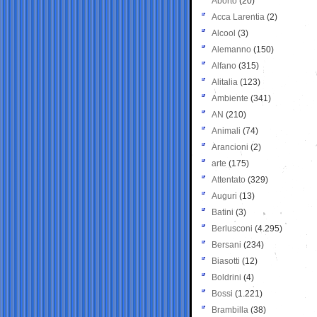
Aborto
(20)
Acca Larentia
(2)
Alcool
(3)
Alemanno
(150)
Alfano
(315)
Alitalia
(123)
Ambiente
(341)
AN
(210)
Animali
(74)
Arancioni
(2)
arte
(175)
Attentato
(329)
Auguri
(13)
Batini
(3)
Berlusconi
(4.295)
Bersani
(234)
Biasotti
(12)
Boldrini
(4)
Bossi
(1.221)
Brambilla
(38)