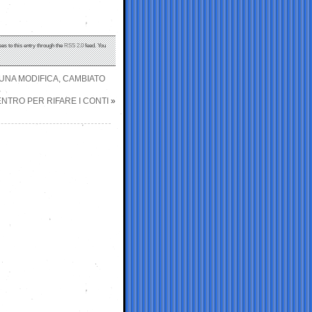
es to this entry through the
RSS 2.0
feed. You
 UNA MODIFICA, CAMBIATO
ENTRO PER RIFARE I CONTI
»