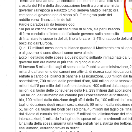
“certificate una ad una”, al contrario “dei numeri di aria fritta sulla
crescita del Pil o della disoccupazione forniti a giorni alterni dal
governo” (all’epoca a Palazzo Chigi sedeva Matteo Renzi) ora
che sono al governo non ci siano più. E che gran parte del
reddito verrà finanziato in deficit.
Parole paradossali da leggere oggi.
Sia per le critiche rivolte all’esecutivo di allora, sia per il braccio
di ferro condotto all’interno dell’attuale governo sulla necessità
di finanziare le spese in deficit, fino a forzare il 2,4% di rapporto defici
bocciato dall’Europa.
Quei 17 miliardi messi nero su bianco quando il Movimento era all’opp
è al governo si sono dissolti come neve al sole.
Ecco il dettaglio delle spese a questo punto soltanto immaginate dai 5 
governo non era niente di più che un gioco di ruolo.
Si trovano 5 miliardi di tagli di spese della Pubblica amministrazione, 2,5
miliardi dall’aumento dei canoni per attività di ricerca sugli idrocarburi
entrate a carico dei bilanci di banche e assicurazioni, 800 milioni dal t
ospedaliere, 700 milioni dalle pensioni d’oro, 600 milioni dalla tassaz
milioni dall’8 per mille dell’Irpef non destinato, 400 milioni dalla soppres
milioni dal taglio delle consulenze della Pa, 299 milioni dall’abolizione 
140 milioni dall’aumento del canone per i concessionari autostradali, 10
blu, 100 milioni dalla riduzione degli affitti della Pa, 100 milioni dall’Im
tagli di dotazione degli organi costituzionali, 60 milioni dalla riduzion
51 milioni dal taglio dei fondi per l’editoria, 45 milioni dal taglio del fin
dal divieto di cumulo delle pensioni, 5 milioni dall’eliminazione del cont
intercettazioni, 1 miliardo fra tagli delle spese militari, movimenti politic
Una lista della spesa smarrita una volta entrati nella stanza dei bottoni.
essi almeno, verranno trovati in deficit.