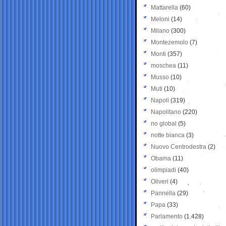
Mattarella
(60)
Meloni
(14)
Milano
(300)
Montezemolo
(7)
Monti
(357)
moschea
(11)
Musso
(10)
Muti
(10)
Napoli
(319)
Napolitano
(220)
no global
(5)
notte bianca
(3)
Nuovo Centrodestra
(2)
Obama
(11)
olimpiadi
(40)
Oliveri
(4)
Pannella
(29)
Papa
(33)
Parlamento
(1.428)