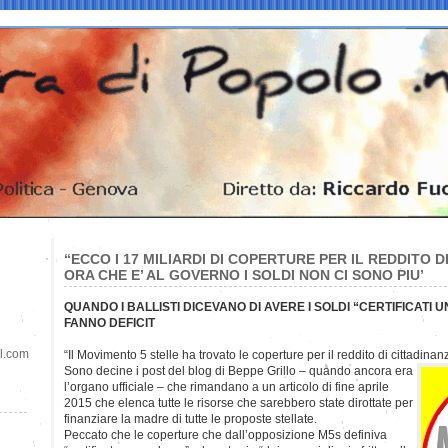
“ECCO I 17 MILIARDI DI COPERTURE PER IL REDDITO D
ORA CHE E’ AL GOVERNO I SOLDI NON CI SONO PIU’
QUANDO I BALLISTI DICEVANO DI AVERE I SOLDI “CERTIFICATI
FANNO DEFICIT
il.com
“Il Movimento 5 stelle ha trovato le coperture per il reddito di cittadinan
Sono decine i post del blog di Beppe Grillo – quando ancora era
l’organo ufficiale – che rimandano a un articolo di fine aprile
2015 che elenca tutte le risorse che sarebbero state dirottate per
finanziare la madre di tutte le proposte stellate.
Peccato che le coperture che dall’opposizione M5s definiva