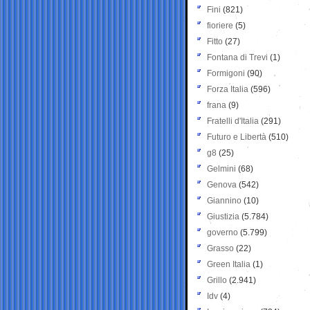
Fini
(821)
fioriere
(5)
Fitto
(27)
Fontana di Trevi
(1)
Formigoni
(90)
Forza Italia
(596)
frana
(9)
Fratelli d'Italia
(291)
Futuro e Libertà
(510)
g8
(25)
Gelmini
(68)
Genova
(542)
Giannino
(10)
Giustizia
(5.784)
governo
(5.799)
Grasso
(22)
Green Italia
(1)
Grillo
(2.941)
Idv
(4)