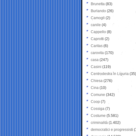
Brunetta
(83)
Burlando
(26)
Camogli
(2)
canile
(4)
Cappello
(8)
Caprotti
(2)
Caritas
(6)
carovita
(170)
casa
(247)
Casini
(119)
Centrodestra in Liguria
(35
Chiesa
(276)
Cina
(10)
Comune
(342)
Coop
(7)
Cossiga
(7)
Costume
(5.581)
criminalità
(1.402)
democratici e progressisti
(