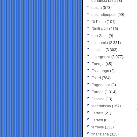
denuncia
(14.528)
destra
(573)
destradipopolo
(99)
Di Pietro
(101)
Diritti civili
(276)
don Gallo
(9)
economia
(2.331)
elezioni
(3.303)
emergenza
(3.077)
Energia
(45)
Esselunga
(2)
Esteri
(784)
Eugenetica
(3)
Europa
(1.314)
Fassino
(13)
federalismo
(167)
Ferrara
(21)
Ferretti
(6)
ferrovie
(133)
finanziaria
(325)