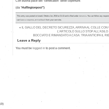
Con buona pace dei “certificatori” delle coperture.
(da “
Huffingtonpost”)
This entry was posted on lunedì, Ottobre 1st, 2018 at 21:13 and is filed under
denuncia
. You can follow any respons
can
leave a response
, or
trackback
from your own site.
«
IL GIALLO DEL DECRETO SICUREZZA, ARRIVA AL COLLE CON
L’ARTICOLO SULLO STOP ALL’ASILO
BOCCIATO E RIMANDATO A CASA: TRIA ANTICIPA IL RI
Leave a Reply
You must be
logged in
to post a comment.
)
19)