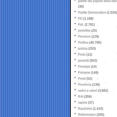
partito del popolo della libe
(30)
Partito Democratico
(1.034)
PD
(1.188)
PdL
(2.781)
pedofilia
(25)
Pensioni
(129)
Politica
(40.790)
polizia
(253)
Porto
(12)
povertà
(502)
Presepe
(14)
Primarie
(149)
Prodi
(52)
Provincia
(139)
radici e valori
(3.682)
RAI
(359)
rapine
(37)
Razzismo
(1.410)
Referendum
(200)