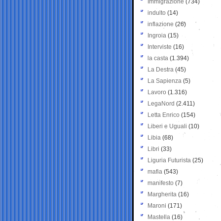
Immigrazione
(734)
indulto
(14)
inflazione
(26)
Ingroia
(15)
Interviste
(16)
la casta
(1.394)
La Destra
(45)
La Sapienza
(5)
Lavoro
(1.316)
LegaNord
(2.411)
Letta Enrico
(154)
Liberi e Uguali
(10)
Libia
(68)
Libri
(33)
Liguria Futurista
(25)
mafia
(543)
manifesto
(7)
Margherita
(16)
Maroni
(171)
Mastella
(16)