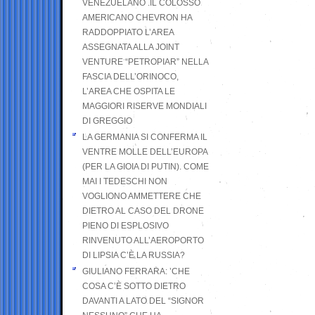
VENEZUELANO .IL COLOSSO
AMERICANO CHEVRON HA
RADDOPPIATO L’AREA
ASSEGNATA ALLA JOINT
VENTURE “PETROPIAR” NELLA
FASCIA DELL’ORINOCO,
L’AREA CHE OSPITA LE
MAGGIORI RISERVE MONDIALI
DI GREGGIO
LA GERMANIA SI CONFERMA IL
VENTRE MOLLE DELL’EUROPA
(PER LA GIOIA DI PUTIN). COME
MAI I TEDESCHI NON
VOGLIONO AMMETTERE CHE
DIETRO AL CASO DEL DRONE
PIENO DI ESPLOSIVO
RINVENUTO ALL’AEROPORTO
DI LIPSIA C’È LA RUSSIA?
GIULIANO FERRARA: ’CHE
COSA C’È SOTTO DIETRO
DAVANTI A LATO DEL “SIGNOR