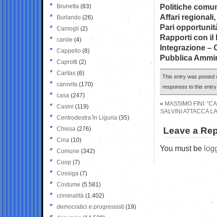
Politiche comun
Brunetta
(83)
Affari regionali
Burlando
(26)
Pari opportunità
Camogli
(2)
Rapporti con il
canile
(4)
Integrazione –
Cappello
(8)
Pubblica Ammin
Caprotti
(2)
Caritas
(6)
This entry was posted o
carovita
(170)
responses to this entr
casa
(247)
«
MASSIMO FINI: “C
Casini
(119)
SALVINI ATTACCA LA
Centrodestra in Liguria
(35)
Chiesa
(276)
Leave a Rep
Cina
(10)
You must be
log
Comune
(342)
Coop
(7)
Cossiga
(7)
Costume
(5.581)
criminalità
(1.402)
democratici e progressisti
(19)