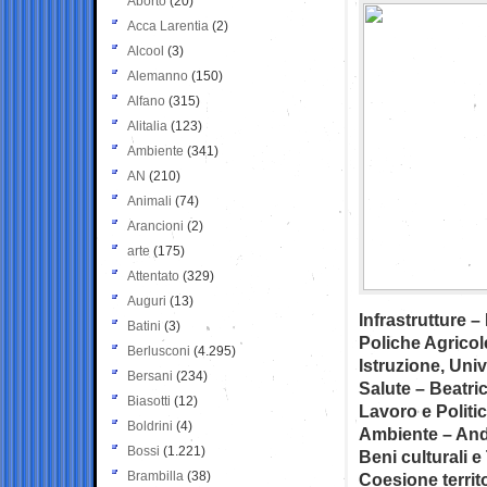
Aborto
(20)
Acca Larentia
(2)
Alcool
(3)
Alemanno
(150)
Alfano
(315)
Alitalia
(123)
Ambiente
(341)
AN
(210)
Animali
(74)
Arancioni
(2)
arte
(175)
Attentato
(329)
Auguri
(13)
Infrastrutture –
Batini
(3)
Poliche Agricol
Berlusconi
(4.295)
Istruzione, Uni
Bersani
(234)
Salute – Beatri
Biasotti
(12)
Lavoro e Politi
Boldrini
(4)
Ambiente – And
Bossi
(1.221)
Beni culturali 
Brambilla
(38)
Coesione territo