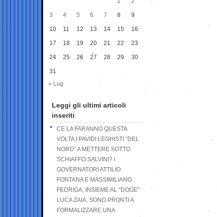
1
2
3
4
5
6
7
8
9
10
11
12
13
14
15
16
17
18
19
20
21
22
23
24
25
26
27
28
29
30
31
« Lug
Leggi gli ultimi articoli
inseriti
CE LA FARANNO QUESTA
VOLTA I PAVIDI LEGHISTI “DEL
NORD” A METTERE SOTTO
SCHIAFFO SALVINI? I
GOVERNATORI ATTILIO
FONTANA E MASSIMILIANO
FEDRIGA, INSIEME AL “DOGE”
LUCA ZAIA, SONO PRONTI A
FORMALIZZARE UNA