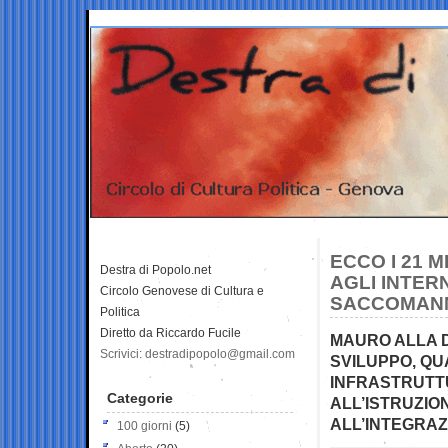
ECCO I 21 M
Destra di Popolo.net
AGLI INTERN
Circolo Genovese di Cultura e
SACCOMANN
Politica
Diretto da Riccardo Fucile
MAURO ALLA D
Scrivici: destradipopolo@gmail.com
SVILUPPO, QU
INFRASTRUTTU
Categorie
ALL’ISTRUZIO
ALL’INTEGRAZ
100 giorni
(5)