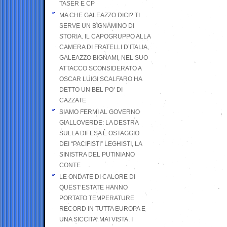
TASER E CP
MA CHE GALEAZZO DICI? TI
SERVE UN BIGNAMINO DI
STORIA. IL CAPOGRUPPO ALLA
CAMERA DI FRATELLI D’ITALIA,
GALEAZZO BIGNAMI, NEL SUO
ATTACCO SCONSIDERATO A
OSCAR LUIGI SCALFARO HA
DETTO UN BEL PO’ DI
CAZZATE
SIAMO FERMI AL GOVERNO
GIALLOVERDE: LA DESTRA
SULLA DIFESA È OSTAGGIO
DEI “PACIFISTI” LEGHISTI, LA
SINISTRA DEL PUTINIANO
CONTE
LE ONDATE DI CALORE DI
QUEST’ESTATE HANNO
PORTATO TEMPERATURE
RECORD IN TUTTA EUROPA E
UNA SICCITA’ MAI VISTA. I