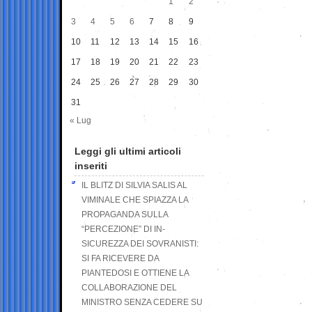
1
2
3
4
5
6
7
8
9
10
11
12
13
14
15
16
17
18
19
20
21
22
23
24
25
26
27
28
29
30
31
« Lug
Leggi gli ultimi articoli
inseriti
IL BLITZ DI SILVIA SALIS AL
VIMINALE CHE SPIAZZA LA
PROPAGANDA SULLA
“PERCEZIONE” DI IN-
SICUREZZA DEI SOVRANISTI:
SI FA RICEVERE DA
PIANTEDOSI E OTTIENE LA
COLLABORAZIONE DEL
MINISTRO SENZA CEDERE SU