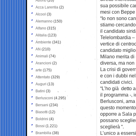
Aborto
(20)
sua possibile can
Acca Larentia
(2)
mesi con Beppe 
Alcool
(3)
“Io non sono cand
Alemanno
(150)
stiamo cercando 
Alfano
(315)
il candidato sin
Alitalia
(123)
Telelombardia – 
Ambiente
(341)
vertice di centr
AN
(210)
candidato miglio
Milano merita di
Animali
(74)
diversa, ma non 
Arancioni
(2)
La crisi di gover
arte
(175)
e con i dubbi nel
Attentato
(329)
candidati civici.
Auguri
(13)
“L’ho già detto 
Batini
(3)
il programma -, 
Berlusconi
(4.295)
Berlusconi, ama 
Bersani
(234)
questo momento i
Biasotti
(12)
opporre a Sala p
Boldrini
(4)
possano scegliere
Bossi
(1.221)
sceglierà “.
L’unico a essersi
Brambilla
(38)