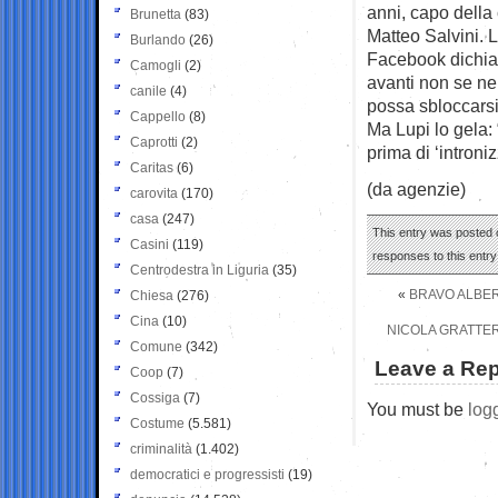
anni, capo della
Brunetta
(83)
Matteo Salvini. L
Burlando
(26)
Facebook dichiar
Camogli
(2)
avanti non se ne
canile
(4)
possa sbloccarsi
Cappello
(8)
Ma Lupi lo gela: 
Caprotti
(2)
prima di ‘introni
Caritas
(6)
(da agenzie)
carovita
(170)
casa
(247)
This entry was posted o
Casini
(119)
responses to this entr
Centrodestra in Liguria
(35)
«
BRAVO ALBERT
Chiesa
(276)
Cina
(10)
NICOLA GRATTERI
Comune
(342)
Leave a Rep
Coop
(7)
Cossiga
(7)
You must be
log
Costume
(5.581)
criminalità
(1.402)
democratici e progressisti
(19)