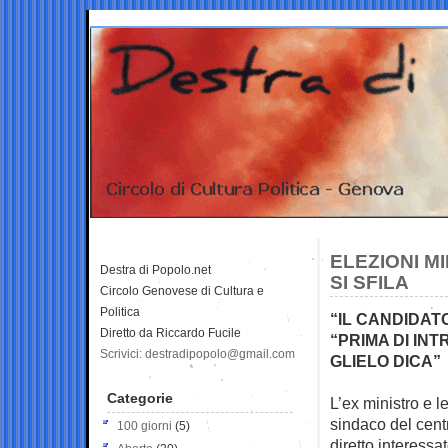
ELEZIONI M
Destra di Popolo.net
SI SFILA
Circolo Genovese di Cultura e
Politica
“IL CANDIDATO
Diretto da Riccardo Fucile
“PRIMA DI I
Scrivici: destradipopolo@gmail.com
GLIELO DICA”
Categorie
L’ex ministro e l
sindaco del
cent
100 giorni
(5)
diretto interessa