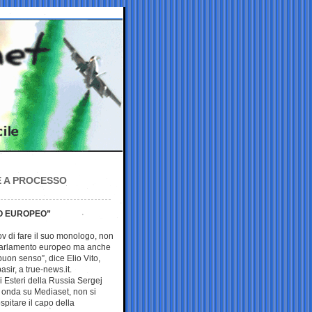
E A PROCESSO
O EUROPEO”
ov di fare il suo monologo, non
l Parlamento europeo ma anche
buon senso”, dice Elio Vito,
sir, a true-news.it.
li Esteri della Russia Sergej
n onda su Mediaset, non si
spitare il capo della