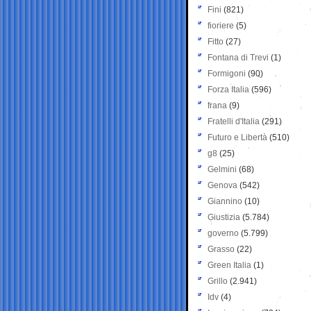
Fini
(821)
fioriere
(5)
Fitto
(27)
Fontana di Trevi
(1)
Formigoni
(90)
Forza Italia
(596)
frana
(9)
Fratelli d'Italia
(291)
Futuro e Libertà
(510)
g8
(25)
Gelmini
(68)
Genova
(542)
Giannino
(10)
Giustizia
(5.784)
governo
(5.799)
Grasso
(22)
Green Italia
(1)
Grillo
(2.941)
Idv
(4)