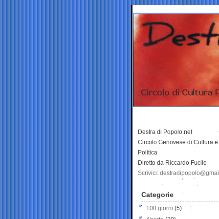
Destra di Popolo.net
Circolo Genovese di Cultura e
Politica
Diretto da Riccardo Fucile
Scrivici: destradipopolo@gma
Categorie
100 giorni
(5)