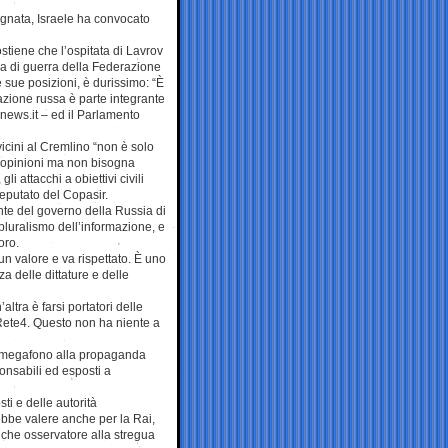
sdegnata, Israele ha convocato
ostiene che l’ospitata di Lavrov
a di guerra della Federazione
e sue posizioni, è durissimo: “È
azione russa è parte integrante
-news.it – ed il Parlamento
vicini al Cremlino “non è solo
e opinioni ma non bisogna
i attacchi a obiettivi civili
eputato del Copasir.
nte del governo della Russia di
pluralismo dell’informazione, e
oro.
un valore e va rispettato. È uno
za delle dittature e delle
ltra è farsi portatori delle
 Rete4. Questo non ha niente a
da megafono alla propaganda
ponsabili ed esposti a
ti e delle autorità
ebbe valere anche per la Rai,
lche osservatore alla stregua