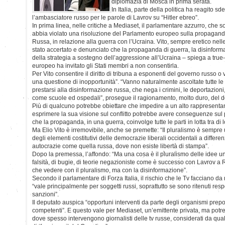
diplomazia di Mosca in prima serata.
In Italia, parte della politica ha reagito 
l’ambasciatore russo per le parole di Lavrov su “Hitler ebreo”.
In prima linea, nelle critiche a Mediaset, il parlamentare azzurro, che s
abbia violato una risoluzione del Parlamento europeo sulla propagand
Russa, in relazione alla guerra con l’Ucraina. Vito, sempre eretico nell
stato accertato e denunciato che la propaganda di guerra, la disinform
della strategia a sostegno dell’aggressione all’Ucraina – spiega a true
europeo ha invitato gli Stati membri a non consentirla.
Per Vito consentire il diritto di tribuna a esponenti del governo russo o 
una questione di inopportunità”. “Vanno naturalmente ascoltate tutte l
prestarsi alla disinformazione russa, che nega i crimini, le deportazioni, gl
come scuole ed ospedali”, prosegue il ragionamento, molto duro, del d
Più di qualcuno potrebbe obiettare che impedire a un alto rappresenta
esprimere la sua visione sul conflitto potrebbe avere conseguenze sul 
che la propaganda, in una guerra, coinvolge tutte le parti in lotta tra di l
Ma Elio Vito è irremovibile, anche se premette: “Il pluralismo è sempre 
degli elementi costitutivi delle democrazie liberali occidentali a differen
autocrazie come quella russa, dove non esiste libertà di stampa”.
Dopo la premessa, l’affondo: “Ma una cosa è il pluralismo delle idee un’a
falsità, di bugie, di teorie negazioniste come è successo con Lavrov a
che vedere con il pluralismo, ma con la disinformazione”.
Secondo il parlamentare di Forza Italia, il rischio che le Tv facciano 
“vale principalmente per soggetti russi, soprattutto se sono ritenuti res
sanzioni”.
Il deputato auspica “opportuni interventi da parte degli organismi prepos
competenti”. E questo vale per Mediaset, un’emittente privata, ma potr
dove spesso intervengono giornalisti delle tv russe, considerati da qua