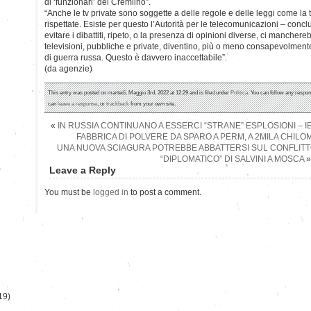
di ‘funzionari’ del Cremlino”.
“Anche le tv private sono soggette a delle regole e delle leggi come la
rispettate. Esiste per questo l’Autorità per le telecomunicazioni – conclu
evitare i dibattiti, ripeto, o la presenza di opinioni diverse, ci mancher
televisioni, pubbliche e private, diventino, più o meno consapevolmen
di guerra russa. Questo è davvero inaccettabile”.
(da agenzie)
This entry was posted on martedì, Maggio 3rd, 2022 at 12:29 and is filed under
Politica
. You can follow any respon
can
leave a response
, or
trackback
from your own site.
«
IN RUSSIA CONTINUANO A ESSERCI “STRANE” ESPLOSIONI – I
FABBRICA DI POLVERE DA SPARO A PERM, A 2MILA CHILO
UNA NUOVA SCIAGURA POTREBBE ABBATTERSI SUL CONFLITTO 
“DIPLOMATICO” DI SALVINI A MOSCA
»
)
Leave a Reply
You must be
logged in
to post a comment.
19)