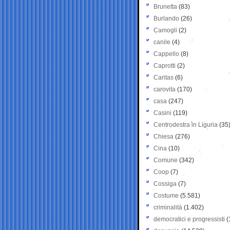
Brunetta
(83)
Burlando
(26)
Camogli
(2)
canile
(4)
Cappello
(8)
Caprotti
(2)
Caritas
(6)
carovita
(170)
casa
(247)
Casini
(119)
Centrodestra in Liguria
(35
Chiesa
(276)
Cina
(10)
Comune
(342)
Coop
(7)
Cossiga
(7)
Costume
(5.581)
criminalità
(1.402)
democratici e progressisti
(