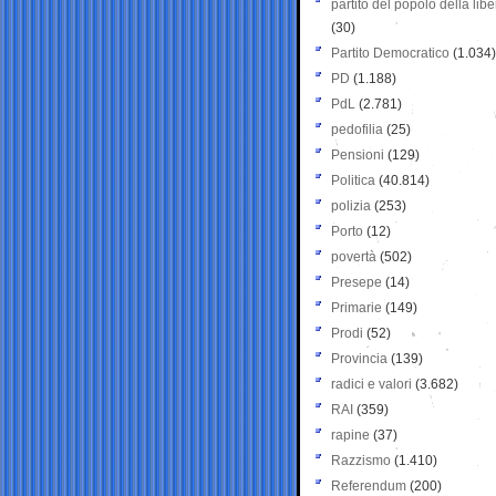
partito del popolo della libe
(30)
Partito Democratico
(1.034)
PD
(1.188)
PdL
(2.781)
pedofilia
(25)
Pensioni
(129)
Politica
(40.814)
polizia
(253)
Porto
(12)
povertà
(502)
Presepe
(14)
Primarie
(149)
Prodi
(52)
Provincia
(139)
radici e valori
(3.682)
RAI
(359)
rapine
(37)
Razzismo
(1.410)
Referendum
(200)