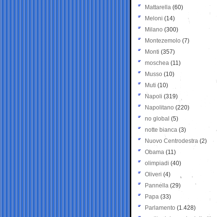
Mattarella
(60)
Meloni
(14)
Milano
(300)
Montezemolo
(7)
Monti
(357)
moschea
(11)
Musso
(10)
Muti
(10)
Napoli
(319)
Napolitano
(220)
no global
(5)
notte bianca
(3)
Nuovo Centrodestra
(2)
Obama
(11)
olimpiadi
(40)
Oliveri
(4)
Pannella
(29)
Papa
(33)
Parlamento
(1.428)