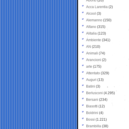
Aborto
(20)
Acca Larentia
(2)
Alcool
(3)
Alemanno
(150)
Alfano
(315)
Alitalia
(123)
Ambiente
(341)
AN
(210)
Animali
(74)
Arancioni
(2)
arte
(175)
Attentato
(329)
Auguri
(13)
Batini
(3)
Berlusconi
(4.295)
Bersani
(234)
Biasotti
(12)
Boldrini
(4)
Bossi
(1.221)
Brambilla
(38)