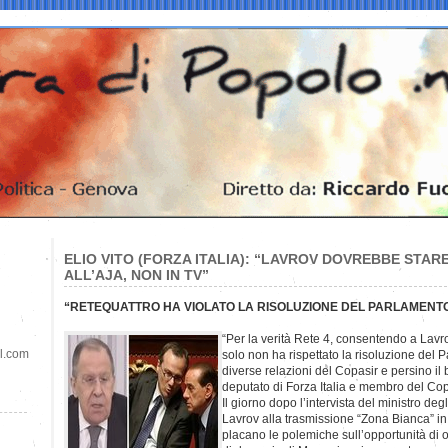
ELIO VITO (FORZA ITALIA): “LAVROV DOVREBBE STAR
ALL’AJA, NON IN TV”
“RETEQUATTRO HA VIOLATO LA RISOLUZIONE DEL PARLAMENT
“Per la verità Rete 4, consentendo a Lavr
il.com
solo non ha rispettato la risoluzione de
diverse relazioni del Copasir e persino il 
deputato di Forza Italia e membro del Copa
Il giorno dopo l’intervista del ministro deg
Lavrov alla trasmissione “Zona Bianca” i
placano le polemiche sull’opportunità di o