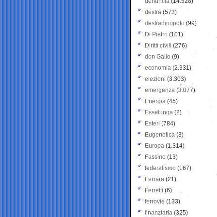
denuncia
(14.528)
destra
(573)
destradipopolo
(99)
Di Pietro
(101)
Diritti civili
(276)
don Gallo
(9)
economia
(2.331)
elezioni
(3.303)
emergenza
(3.077)
Energia
(45)
Esselunga
(2)
Esteri
(784)
Eugenetica
(3)
Europa
(1.314)
Fassino
(13)
federalismo
(167)
Ferrara
(21)
Ferretti
(6)
ferrovie
(133)
finanziaria
(325)