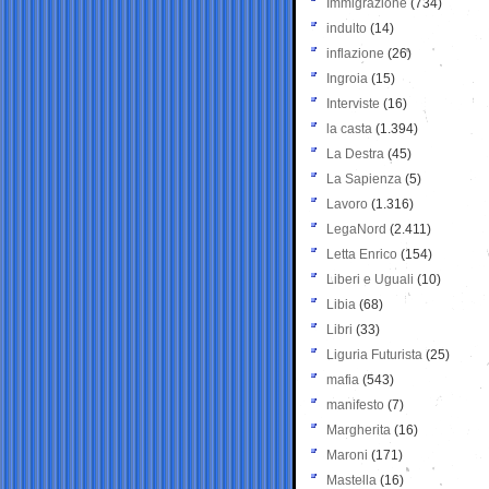
Immigrazione
(734)
indulto
(14)
inflazione
(26)
Ingroia
(15)
Interviste
(16)
la casta
(1.394)
La Destra
(45)
La Sapienza
(5)
Lavoro
(1.316)
LegaNord
(2.411)
Letta Enrico
(154)
Liberi e Uguali
(10)
Libia
(68)
Libri
(33)
Liguria Futurista
(25)
mafia
(543)
manifesto
(7)
Margherita
(16)
Maroni
(171)
Mastella
(16)