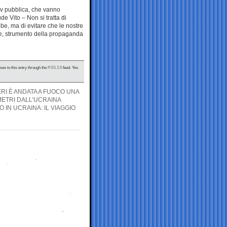
 tv pubblica, che vanno
de Vito – Non si tratta di
ebbe, ma di evitare che le nostre
te, strumento della propaganda
ses to this entry through the
RSS 2.0
feed. You
ERI È ANDATA A FUOCO UNA
METRI DALL’UCRAINA
IN UCRAINA: IL VIAGGIO