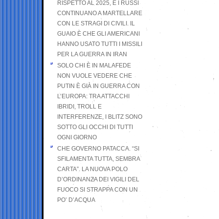
RISPETTO AL 2025, E I RUSSI
CONTINUANO A MARTELLARE
CON LE STRAGI DI CIVILI. IL
GUAIO È CHE GLI AMERICANI
HANNO USATO TUTTI I MISSILI
PER LA GUERRA IN IRAN
SOLO CHI È IN MALAFEDE
NON VUOLE VEDERE CHE
PUTIN È GIÀ IN GUERRA CON
L’EUROPA: TRA ATTACCHI
IBRIDI, TROLL E
INTERFERENZE, I BLITZ SONO
SOTTO GLI OCCHI DI TUTTI
OGNI GIORNO
CHE GOVERNO PATACCA. “SI
SFILAMENTA TUTTA, SEMBRA
CARTA”. LA NUOVA POLO
D’ORDINANZA DEI VIGILI DEL
FUOCO SI STRAPPA CON UN
PO’ D’ACQUA