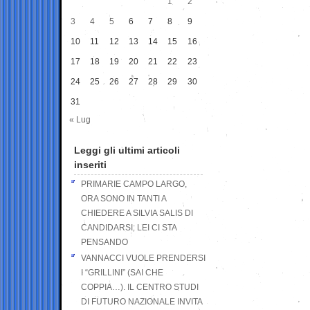
1
2
3
4
5
6
7
8
9
10
11
12
13
14
15
16
17
18
19
20
21
22
23
24
25
26
27
28
29
30
31
« Lug
Leggi gli ultimi articoli
inseriti
PRIMARIE CAMPO LARGO,
ORA SONO IN TANTI A
CHIEDERE A SILVIA SALIS DI
CANDIDARSI: LEI CI STA
PENSANDO
VANNACCI VUOLE PRENDERSI
I “GRILLINI” (SAI CHE
COPPIA…). IL CENTRO STUDI
DI FUTURO NAZIONALE INVITA