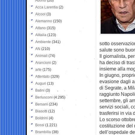
Aborto
(20)
Acca Larentia
(2)
Alcool
(3)
Alemanno
(150)
Alfano
(315)
Alitalia
(123)
Ambiente
(341)
sotto osservazio
AN
(210)
salute sono buo
Il giornalista, p
Animali
(74)
ha deciso di tras
Arancioni
(2)
insieme alla mog
arte
(175)
In giugno, propr
Attentato
(329)
evasione dagli ar
Auguri
(13)
di Segrate, a Mi
Batini
(3)
raggiunto Napoli
Berlusconi
(4.295)
settembre, gli ar
Bersani
(234)
servizi sociali, 
Biasotti
(12)
trasferirsi in vi
Boldrini
(4)
Lo scorso ottobr
Bossi
(1.221)
costituzione del 
dell’ospedale del
Brambilla
(38)