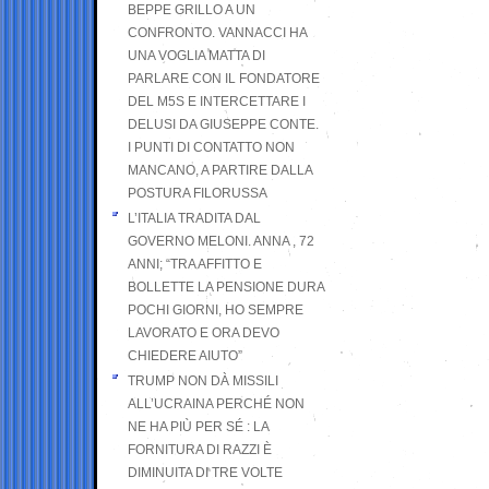
BEPPE GRILLO A UN
CONFRONTO. VANNACCI HA
UNA VOGLIA MATTA DI
PARLARE CON IL FONDATORE
DEL M5S E INTERCETTARE I
DELUSI DA GIUSEPPE CONTE.
I PUNTI DI CONTATTO NON
MANCANO, A PARTIRE DALLA
POSTURA FILORUSSA
L’ITALIA TRADITA DAL
GOVERNO MELONI. ANNA , 72
ANNI; “TRA AFFITTO E
BOLLETTE LA PENSIONE DURA
POCHI GIORNI, HO SEMPRE
LAVORATO E ORA DEVO
CHIEDERE AIUTO”
TRUMP NON DÀ MISSILI
ALL’UCRAINA PERCHÉ NON
NE HA PIÙ PER SÉ : LA
FORNITURA DI RAZZI È
DIMINUITA DI TRE VOLTE