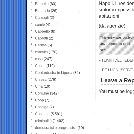
Napoli. Il reside
Brunetta
(83)
sintomi impossibi
Burlando
(26)
abitazioni.
Camogli
(2)
canile
(4)
(da agenzie)
Cappello
(8)
This entry was posted o
Caprotti
(2)
any responses to this 
Caritas
(6)
site.
carovita
(170)
casa
(247)
«
I LIMITI DEL FED
Casini
(119)
DE LUCA: “SERVE
Centrodestra in Liguria
(35)
Leave a Rep
Chiesa
(276)
Cina
(10)
You must be
log
Comune
(342)
Coop
(7)
Cossiga
(7)
Costume
(5.581)
criminalità
(1.402)
democratici e progressisti
(19)