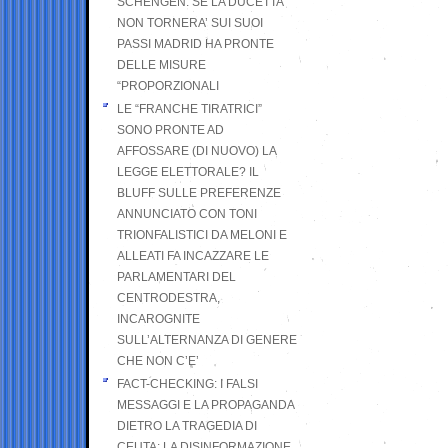
SCHENGEN. SE LA DUCETTA
NON TORNERA’ SUI SUOI
PASSI MADRID HA PRONTE
DELLE MISURE
“PROPORZIONALI
LE “FRANCHE TIRATRICI”
SONO PRONTE AD
AFFOSSARE (DI NUOVO) LA
LEGGE ELETTORALE? IL
BLUFF SULLE PREFERENZE
ANNUNCIATO CON TONI
TRIONFALISTICI DA MELONI E
ALLEATI FA INCAZZARE LE
PARLAMENTARI DEL
CENTRODESTRA,
INCAROGNITE
SULL’ALTERNANZA DI GENERE
CHE NON C’E’
FACT-CHECKING: I FALSI
MESSAGGI E LA PROPAGANDA
DIETRO LA TRAGEDIA DI
CEUTA: LA DISINFORMAZIONE