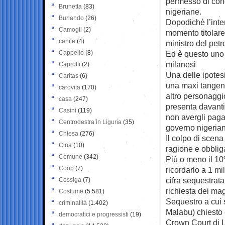
permesso di condu
Brunetta
(83)
nigeriane.
Burlando
(26)
Dopodichè l’inte
Camogli
(2)
momento titolare
canile
(4)
ministro del petr
Cappello
(8)
Ed è questo uno p
milanesi
Caprotti
(2)
Una delle ipotesi
Caritas
(6)
una maxi tangent
carovita
(170)
altro personaggi
casa
(247)
presenta davanti
Casini
(119)
non avergli paga
Centrodestra in Liguria
(35)
governo nigeria
Chiesa
(276)
Il colpo di scena
Cina
(10)
ragione e obbliga
Comune
(342)
Più o meno il 10
Coop
(7)
ricordarlo a 1 mi
cifra sequestrata
Cossiga
(7)
richiesta dei mag
Costume
(5.581)
Sequestro a cui 
criminalità
(1.402)
Malabu) chiesto
democratici e progressisti
(19)
Crown Court di 