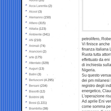
Aborto
(20)
Acca Larentia
(2)
Alcool
(3)
Alemanno
(150)
Alfano
(315)
Alitalia
(123)
Ambiente
(341)
petrolifero, Rob
AN
(210)
Vi finisce anche
Animali
(74)
finanza italiana 
Arancioni
(2)
Ruota tutta attor
arte
(175)
effettuato da en
Attentato
(329)
di inchiesta sul
Auguri
(13)
Nigeria.
Batini
(3)
Su questo versam
dei pm milanesi 
Berlusconi
(4.295)
registro degli ind
Bersani
(234)
energetico, Clau
Biasotti
(12)
L’operazione risa
Boldrini
(4)
Ad aprile Eni ver
Bossi
(1.221)
come somma per 
Brambilla
(38)