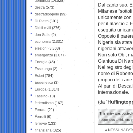
denuncia
(14.528)
Dal canto suo, E
destra
(573)
Milanese “sottoli
destradipopolo
(99)
unicamente con i
Di Pietro
(101)
per il rilascio a 
Diritti civili
(276)
eseguito unicame
don Gallo
(9)
Opposto il parere
economia
(2.331)
Nigeria sia stata 
nigeriani attrave
elezioni
(3.303)
Non solo Obi, ma
emergenza
(3.077)
Gianluca Di Nardo
Energia
(45)
Nel registro deg
Esselunga
(2)
nome di Roberto
Esteri
(784)
gruppo del cane
Eugenetica
(3)
Al pari di Descal
Europa
(1.314)
internazionale.
Fassino
(13)
(da “
Huffington
federalismo
(167)
Ferrara
(21)
This entry was posted o
Ferretti
(6)
responses to this entr
ferrovie
(133)
«
NESSUNA FATAL
finanziaria
(325)