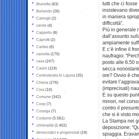
tutti che ci fos
Brunetta
(83)
insistevano dive
Burlando
(26)
in maniera sprop
Camogli
(2)
difficoltà”.
canile
(4)
Più in generale r
Cappello
(8)
dall’assunto sul
Caprotti
(2)
ampiamente suffic
Caritas
(6)
E c’è infine il fr
carovita
(170)
naufragio: “Perc
casa
(247)
posto alle 6.50 
secca nonostante
Casini
(119)
ore? Ovvio è ch
Centrodestra in Liguria
(35)
evitare l’aggrav
Chiesa
(276)
(imprecisati) na
Cina
(10)
E su questo punto
Comune
(342)
minori, nel corso
Coop
(7)
contro il presun
Cossiga
(7)
che si è visto mor
Costume
(5.581)
La Stampa nei gio
criminalità
(1.402)
deposizione: “Qua
democratici e progressisti
(19)
spiaggia. Eravamo