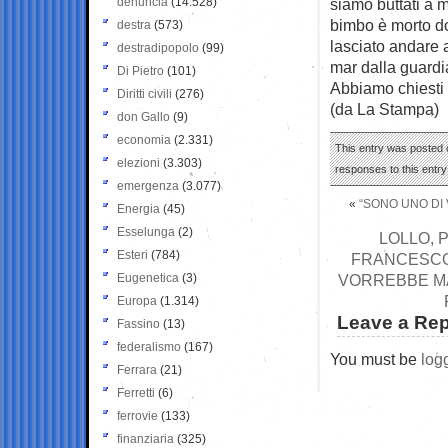
denuncia
(14.528)
siamo buttati a m
bimbo è morto do
destra
(573)
lasciato andare 
destradipopolo
(99)
mar dalla guardi
Di Pietro
(101)
Abbiamo chiesti 
Diritti civili
(276)
(da La Stampa)
don Gallo
(9)
economia
(2.331)
This entry was posted o
elezioni
(3.303)
responses to this entr
emergenza
(3.077)
«
“SONO UNO DI 
Energia
(45)
Esselunga
(2)
LOLLO, 
Esteri
(784)
FRANCESCO 
Eugenetica
(3)
VORREBBE MA
Europa
(1.314)
Leave a Rep
Fassino
(13)
federalismo
(167)
You must be
log
Ferrara
(21)
Ferretti
(6)
ferrovie
(133)
finanziaria
(325)