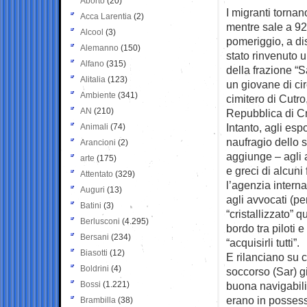
Aborto
(20)
I migranti tornan
Acca Larentia
(2)
mentre sale a 92 
Alcool
(3)
pomeriggio, a dis
Alemanno
(150)
stato rinvenuto 
Alfano
(315)
della frazione “S
Alitalia
(123)
un giovane di cir
Ambiente
(341)
cimitero di Cutro
AN
(210)
Repubblica di C
Intanto, agli esp
Animali
(74)
naufragio dello 
Arancioni
(2)
aggiunge – agli at
arte
(175)
e greci di alcuni
Attentato
(329)
l’agenzia interna
Auguri
(13)
agli avvocati (pe
Batini
(3)
“cristallizzato” 
Berlusconi
(4.295)
bordo tra piloti
Bersani
(234)
“acquisirli tutti”.
Biasotti
(12)
E rilanciano su 
Boldrini
(4)
soccorso (Sar) gi
Bossi
(1.221)
buona navigabilit
erano in possess
Brambilla
(38)