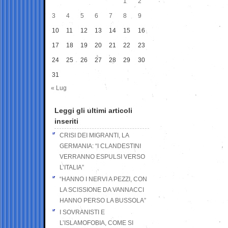
1
2
3
4
5
6
7
8
9
10
11
12
13
14
15
16
17
18
19
20
21
22
23
24
25
26
27
28
29
30
31
« Lug
Leggi gli ultimi articoli
inseriti
CRISI DEI MIGRANTI, LA
GERMANIA: “I CLANDESTINI
VERRANNO ESPULSI VERSO
L’ITALIA”
“HANNO I NERVI A PEZZI, CON
LA SCISSIONE DA VANNACCI
HANNO PERSO LA BUSSOLA”
I SOVRANISTI E
L’ISLAMOFOBIA, COME SI