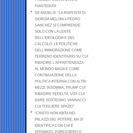
PIANTEDOSI
DE ANGELIS: “LA RISPOSTA DI
GIORGIA MELONI A PEDRO
SANCHEZ SI COMPRENDE
SOLO CON LA LENTE
DELL’IDEOLOGIA E DEL
CALCOLO: LE POLITICHE
DELL’IMMIGRAZIONE COME
TERRENO IDENTITARIO SU CUI
RIBADIRE L’APPARTENENZA
AL MONDO MAGA E COME
CONTINUAZIONE DELLA
POLITICA INTERNA CON ALTRI
MEZZI. INSOMMA, TRUMP CUI
RIBADIRE FEDELTÀ, VOX CUI
DARE SOSTEGNO, VANNACCI
CUI TOGLIERE SPAZIO”
“CRISTO NON ABITA NEI
PALAZZI DEL POTERE, MA SI
IDENTIFICA CON CHI È
AFFAMATO, FORESTIERO O