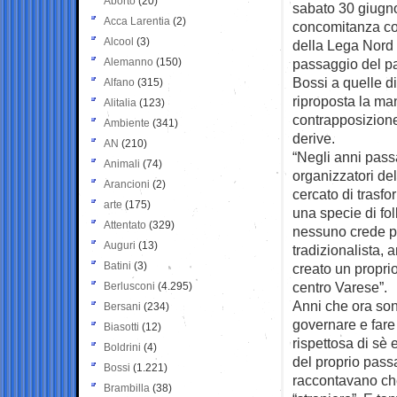
Aborto
(20)
sabato 30 giugno
Acca Larentia
(2)
concomitanza co
Alcool
(3)
della Lega Nord 
Alemanno
(150)
passaggio del pa
Bossi a quelle d
Alfano
(315)
riproposta la ma
Alitalia
(123)
contrapposizione
Ambiente
(341)
derive.
AN
(210)
“Negli anni pass
Animali
(74)
organizzatori del
Arancioni
(2)
cercato di trasfor
arte
(175)
una specie di fol
Attentato
(329)
nessuno crede pi
Auguri
(13)
tradizionalista, a
Batini
(3)
creato un proprio
centro Varese”.
Berlusconi
(4.295)
Anni che ora sono
Bersani
(234)
governare e fare 
Biasotti
(12)
rispettosa di sè e
Boldrini
(4)
del proprio pass
Bossi
(1.221)
raccontavano che 
Brambilla
(38)