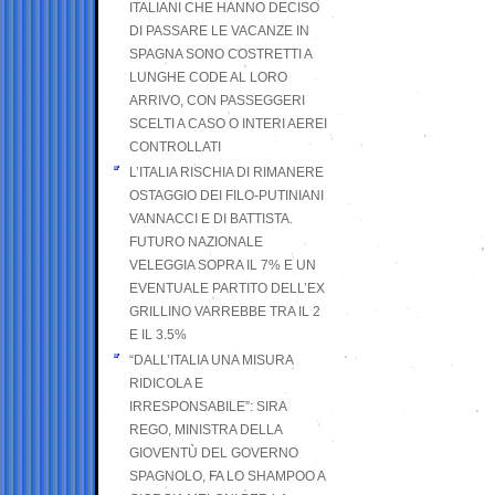
ITALIANI CHE HANNO DECISO
DI PASSARE LE VACANZE IN
SPAGNA SONO COSTRETTI A
LUNGHE CODE AL LORO
ARRIVO, CON PASSEGGERI
SCELTI A CASO O INTERI AEREI
CONTROLLATI
L’ITALIA RISCHIA DI RIMANERE
OSTAGGIO DEI FILO-PUTINIANI
VANNACCI E DI BATTISTA.
FUTURO NAZIONALE
VELEGGIA SOPRA IL 7% E UN
EVENTUALE PARTITO DELL’EX
GRILLINO VARREBBE TRA IL 2
E IL 3.5%
“DALL’ITALIA UNA MISURA
RIDICOLA E
IRRESPONSABILE”: SIRA
REGO, MINISTRA DELLA
GIOVENTÙ DEL GOVERNO
SPAGNOLO, FA LO SHAMPOO A