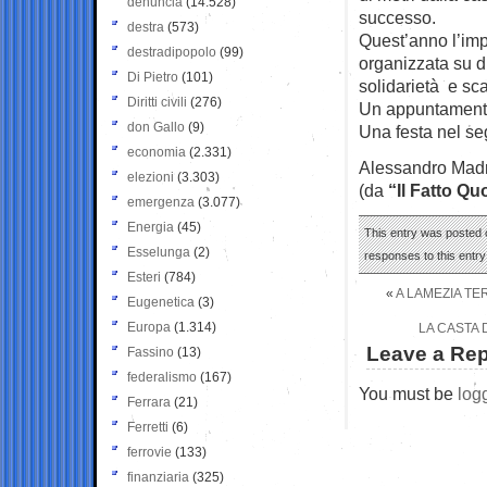
denuncia
(14.528)
successo.
destra
(573)
Quest’anno l’imp
destradipopolo
(99)
organizzata su d
Di Pietro
(101)
solidarietà e sc
Diritti civili
(276)
Un appuntamento 
don Gallo
(9)
Una festa nel seg
economia
(2.331)
Alessandro Mad
elezioni
(3.303)
(da
“Il Fatto Qu
emergenza
(3.077)
Energia
(45)
This entry was posted o
Esselunga
(2)
responses to this entr
Esteri
(784)
«
A LAMEZIA TE
Eugenetica
(3)
Europa
(1.314)
LA CASTA 
Leave a Rep
Fassino
(13)
federalismo
(167)
You must be
log
Ferrara
(21)
Ferretti
(6)
ferrovie
(133)
finanziaria
(325)