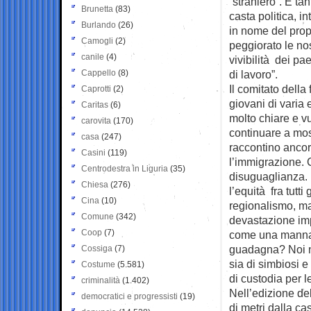
“straniero”. E ta
Brunetta
(83)
casta politica, i
Burlando
(26)
in nome del propri
Camogli
(2)
peggiorato le nos
canile
(4)
vivibilità dei pa
Cappello
(8)
di lavoro”.
Il comitato dell
Caprotti
(2)
giovani di varia e
Caritas
(6)
molto chiare e v
carovita
(170)
continuare a mos
casa
(247)
raccontino ancor
Casini
(119)
l’immigrazione. 
Centrodestra in Liguria
(35)
disuguaglianza. P
Chiesa
(276)
l’equità fra tutti
Cina
(10)
regionalismo, ma
Comune
(342)
devastazione impo
Coop
(7)
come una manna. 
guadagna? Noi no
Cossiga
(7)
sia di simbiosi e
Costume
(5.581)
di custodia per 
criminalità
(1.402)
Nell’edizione de
democratici e progressisti
(19)
di metri dalla c