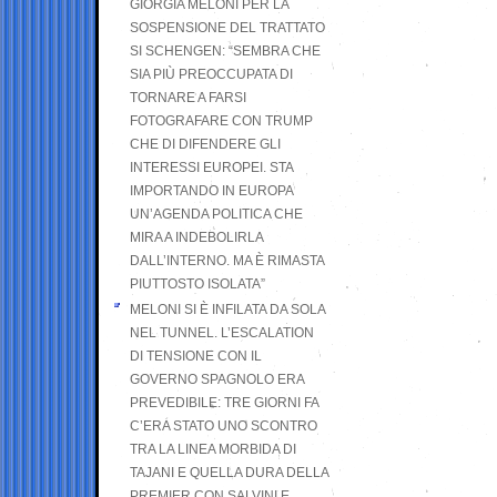
GIORGIA MELONI PER LA
SOSPENSIONE DEL TRATTATO
SI SCHENGEN: “SEMBRA CHE
SIA PIÙ PREOCCUPATA DI
TORNARE A FARSI
FOTOGRAFARE CON TRUMP
CHE DI DIFENDERE GLI
INTERESSI EUROPEI. STA
IMPORTANDO IN EUROPA
UN’AGENDA POLITICA CHE
MIRA A INDEBOLIRLA
DALL’INTERNO. MA È RIMASTA
PIUTTOSTO ISOLATA”
MELONI SI È INFILATA DA SOLA
NEL TUNNEL. L’ESCALATION
DI TENSIONE CON IL
GOVERNO SPAGNOLO ERA
PREVEDIBILE: TRE GIORNI FA
C’ERA STATO UNO SCONTRO
TRA LA LINEA MORBIDA DI
TAJANI E QUELLA DURA DELLA
PREMIER CON SALVINI E