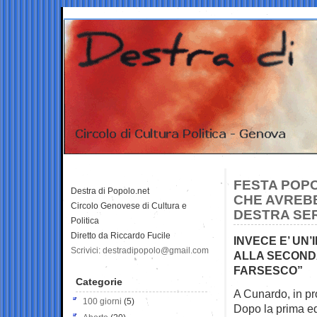
FESTA POP
Destra di Popolo.net
CHE AVREB
Circolo Genovese di Cultura e
DESTRA SE
Politica
Diretto da Riccardo Fucile
INVECE E’ UN’
Scrivici: destradipopolo@gmail.com
ALLA SECONDA
FARSESCO”
Categorie
A Cunardo, in pro
100 giorni
(5)
Dopo la prima ed