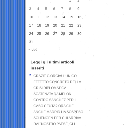
1
2
3
4
5
6
7
8
9
10
11
12
13
14
15
16
17
18
19
20
21
22
23
24
25
26
27
28
29
30
31
« Lug
Leggi gli ultimi articoli
inseriti
GRAZIE GIORGIA! L’UNICO
EFFETTO CONCRETO DELLA
CRISI DIPLOMATICA
SCATENATA DA MELONI
CONTRO SANCHEZ PER IL
CASO CEUTA? ORA CHE
ANCHE MADRID HA SOSPESO
SCHENGEN PER CHI ARRIVA
DAL NOSTRO PAESE, GLI