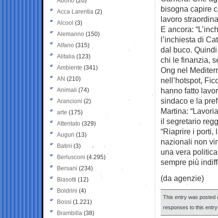
Aborto
(20)
bisogna capire c
Acca Larentia
(2)
lavoro straordina
Alcool
(3)
E ancora: “L’inch
Alemanno
(150)
l’inchiesta di C
Alfano
(315)
dal buco. Quindi
Alitalia
(123)
chi le finanzia, 
Ambiente
(341)
Ong nel Mediterr
AN
(210)
nell’hotspot, Fi
hanno fatto lavor
Animali
(74)
sindaco e la pref
Arancioni
(2)
Martina: “Lavori
arte
(175)
il segretario reg
Attentato
(329)
“Riaprire i porti
Auguri
(13)
nazionali non vi
Batini
(3)
una vera politic
Berlusconi
(4.295)
sempre più indiff
Bersani
(234)
(da agenzie)
Biasotti
(12)
Boldrini
(4)
This entry was posted 
Bossi
(1.221)
responses to this entr
Brambilla
(38)