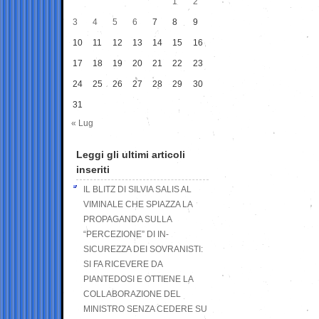
1
2
3
4
5
6
7
8
9
10
11
12
13
14
15
16
17
18
19
20
21
22
23
24
25
26
27
28
29
30
31
« Lug
Leggi gli ultimi articoli
inseriti
IL BLITZ DI SILVIA SALIS AL
VIMINALE CHE SPIAZZA LA
PROPAGANDA SULLA
“PERCEZIONE” DI IN-
SICUREZZA DEI SOVRANISTI:
SI FA RICEVERE DA
PIANTEDOSI E OTTIENE LA
COLLABORAZIONE DEL
MINISTRO SENZA CEDERE SU