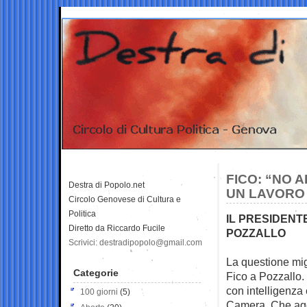
FICO: “NO 
Destra di Popolo.net
UN LAVORO
Circolo Genovese di Cultura e
Politica
IL PRESIDENT
Diretto da Riccardo Fucile
POZZALLO
Scrivici: destradipopolo@gmail.com
La questione migr
Categorie
Fico a Pozzallo.
con intelligenza 
100 giorni
(5)
Camera. Che agg