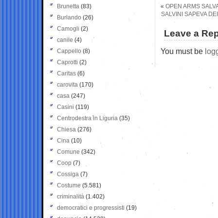
Brunetta
(83)
«
OPEN ARMS SALVA 
SALVINI SAPEVA DE
Burlando
(26)
Camogli
(2)
Leave a Rep
canile
(4)
You must be
log
Cappello
(8)
Caprotti
(2)
Caritas
(6)
carovita
(170)
casa
(247)
Casini
(119)
Centrodestra in Liguria
(35)
Chiesa
(276)
Cina
(10)
Comune
(342)
Coop
(7)
Cossiga
(7)
Costume
(5.581)
criminalità
(1.402)
democratici e progressisti
(19)