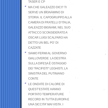
TASER E CP
MA CHE GALEAZZO DICI? TI
SERVE UN BIGNAMINO DI
STORIA. IL CAPOGRUPPO ALLA
CAMERA DI FRATELLI D’ITALIA,
GALEAZZO BIGNAMI, NEL SUO
ATTACCO SCONSIDERATO A
OSCAR LUIGI SCALFARO HA
DETTO UN BEL PO’ DI
CAZZATE
SIAMO FERMI AL GOVERNO
GIALLOVERDE: LA DESTRA
SULLA DIFESA È OSTAGGIO
DEI “PACIFISTI” LEGHISTI, LA
SINISTRA DEL PUTINIANO
CONTE
LE ONDATE DI CALORE DI
QUEST’ESTATE HANNO
PORTATO TEMPERATURE
RECORD IN TUTTA EUROPA E
UNA SICCITA’ MAI VISTA. I