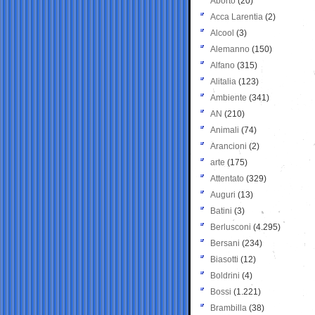
Aborto
(20)
Acca Larentia
(2)
Alcool
(3)
Alemanno
(150)
Alfano
(315)
Alitalia
(123)
Ambiente
(341)
AN
(210)
Animali
(74)
Arancioni
(2)
arte
(175)
Attentato
(329)
Auguri
(13)
Batini
(3)
Berlusconi
(4.295)
Bersani
(234)
Biasotti
(12)
Boldrini
(4)
Bossi
(1.221)
Brambilla
(38)