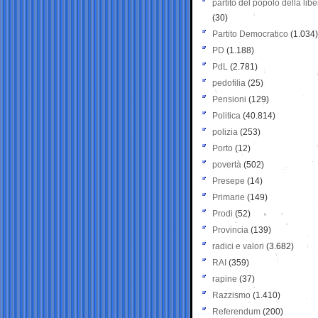
partito del popolo della libe
(30)
Partito Democratico
(1.034)
PD
(1.188)
PdL
(2.781)
pedofilia
(25)
Pensioni
(129)
Politica
(40.814)
polizia
(253)
Porto
(12)
povertà
(502)
Presepe
(14)
Primarie
(149)
Prodi
(52)
Provincia
(139)
radici e valori
(3.682)
RAI
(359)
rapine
(37)
Razzismo
(1.410)
Referendum
(200)