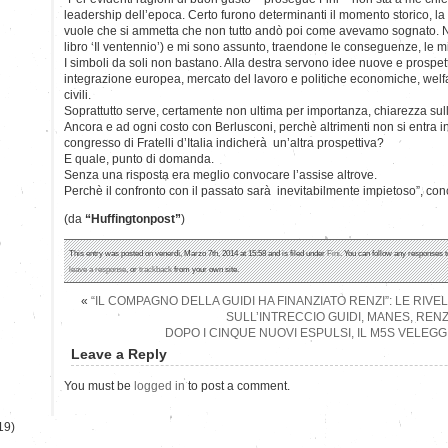
leadership dell’epoca. Certo furono determinanti il momento storico, la
vuole che si ammetta che non tutto andò poi come avevamo sognato. Ne h
libro ‘Il ventennio’) e mi sono assunto, traendone le conseguenze, le 
I simboli da soli non bastano. Alla destra servono idee nuove e prospetti
integrazione europea, mercato del lavoro e politiche economiche, welfare
civili.
Soprattutto serve, certamente non ultima per importanza, chiarezza sull
Ancora e ad ogni costo con Berlusconi, perchè altrimenti non si entra i
congresso di Fratelli d’Italia indicherà un’altra prospettiva?
E quale, punto di domanda.
Senza una risposta era meglio convocare l’assise altrove.
Perchè il confronto con il passato sarà inevitabilmente impietoso”, con
(da
“Huffingtonpost”
)
)
This entry was posted on venerdì, Marzo 7th, 2014 at 15:58 and is filed under
Fini
. You can follow any responses t
leave a response
, or
trackback
from your own site.
«
“IL COMPAGNO DELLA GUIDI HA FINANZIATO RENZI”: LE RIVE
SULL’INTRECCIO GUIDI, MANES, RENZ
DOPO I CINQUE NUOVI ESPULSI, IL M5S VELEG
Leave a Reply
You must be
logged in
to post a comment.
19)