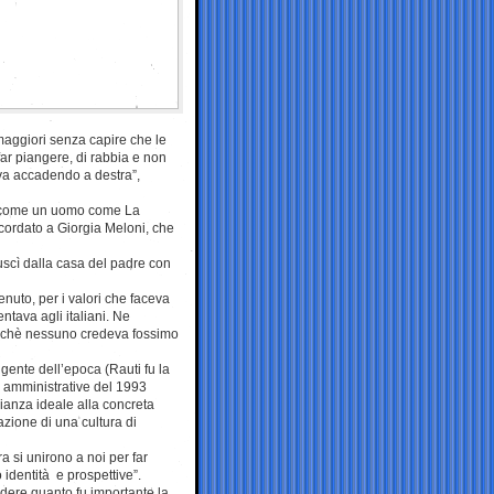
i maggiori senza capire che le
ar piangere, di rabbia e non
ava accadendo a destra”,
do come un uomo come La
cordato a Giorgia Meloni, che
“uscì dalla casa del padre con
enuto, per i valori che faceva
entava agli italiani. Ne
erchè nessuno credeva fossimo
gente dell’epoca (Rauti fu la
e amministrative del 1993
ianza ideale alla concreta
azione di una cultura di
ra si unirono a noi per far
identità e prospettive”.
edere quanto fu importante la