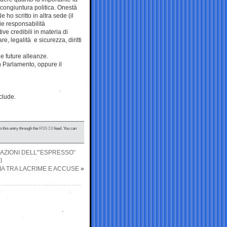
 congiuntura politica. Onestà
o scritto in altra sede (il
mie responsabilità
ve credibili in materia di
, legalità e sicurezza, diritti
e future alleanze.
n Parlamento, oppure il
clude.
o this entry through the
RSS 2.0
feed. You can
LAZIONI DELL'”ESPRESSO”
I
GIA TRA LACRIME E ACCUSE
»