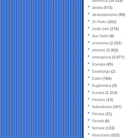
denuncia
(14.528)
destra
(573)
destradipopolo
(99)
Di Pietro
(101)
Diritti civili
(276)
don Gallo
(9)
economia
(2.331)
elezioni
(3.303)
emergenza
(3.077)
Energia
(45)
Esselunga
(2)
Esteri
(784)
Eugenetica
(3)
Europa
(1.314)
Fassino
(13)
federalismo
(167)
Ferrara
(21)
Ferretti
(6)
ferrovie
(133)
finanziaria
(325)