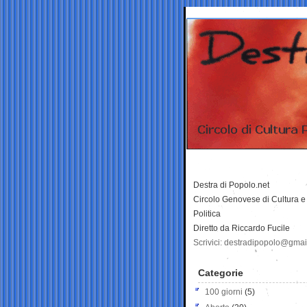
Destra di Popolo.net
Circolo Genovese di Cultura e
Politica
Diretto da Riccardo Fucile
Scrivici: destradipopolo@gma
Categorie
100 giorni
(5)