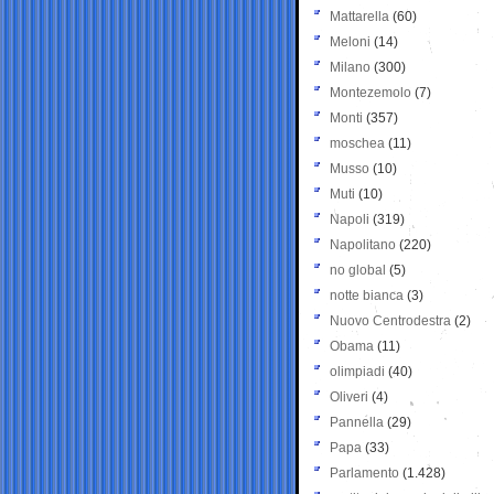
Mattarella
(60)
Meloni
(14)
Milano
(300)
Montezemolo
(7)
Monti
(357)
moschea
(11)
Musso
(10)
Muti
(10)
Napoli
(319)
Napolitano
(220)
no global
(5)
notte bianca
(3)
Nuovo Centrodestra
(2)
Obama
(11)
olimpiadi
(40)
Oliveri
(4)
Pannella
(29)
Papa
(33)
Parlamento
(1.428)