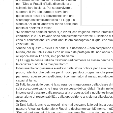
po’. “Dico ai Fratelli d’Italia di smetterla di
scimmiottare la storia. Per sopravvivere e
superare il 4% alle europee serve loro
qualcosa di assai più convincente che una
scampagnata semiclandestina a Fiuggi. La
storia di AN, di cui anch’essi fanno parte, non
merita di ripetersi in farsa”.
“Mi sembrano bambini cresciuti, e viziati, che vogliono imitare i fratell
condizioni in cui si trovano sono completamente diverse. Rischiano di f
certo di commozione, chi venti anni fa era consapevole di quel che st
conclude Fini.
“Anche per questo – rileva Fini nella sua riflessione – non compren
Russa, che nel 1994 c’era e con un ruolo da protagonista, non abbia ri
all’epoca aveva 17 anni, solo poche verità :
1) A Fiuggi la destra italiana trasformò radicalmente se stessa perchè 
la certezza di non farvi mai più ritorno”.
Il documento congressuale è entrato nella storia politica per il suo cont
propri, l’identità che definiva per il nuovo partito, i programmi che pres
parlarono, spesso con scetticismo, i commentatori di mezzo mondo p
capaci di tanto.
2) Tutto fu possibile perchè la stragrande maggioranza della classe diri
sola eccezione) capì che il grande successo dei candidati missini nell
imponeva di passare dalla protesta alla proposta, dalla nobile testimon
assunzione di responsabilità , dalla opposizione al sistema alla elabor
governo.
3) Tanti italiani, anche autorevoli, che mai avevamo fatto politica a dest
nascere Alleanza Nazionale. A Fiuggi la destra non cambiò nome, mutò 
“Per evidenti ragioni di buon gusto – prosegue Fini – non sta a me chi