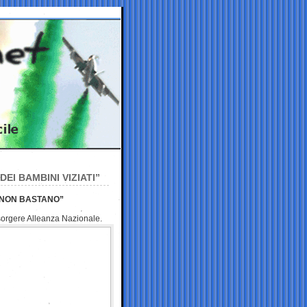
DEI BAMBINI VIZIATI”
I NON BASTANO”
 risorgere Alleanza
Nazionale.