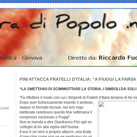
FINI ATTACCA FRATELLI D’ITALIA: “A FIUGGI LA FARSA 
“LA SMETTANO DI SCIMMIOTTARE LA STORIA, I SIMBOLI DA SOL
“Fa riflettere il modo con cui i dirigenti di Fratelli d’Italia tentano di far
Dopo aver furbescamente inserito il simbolo,
seppur in formato bonsai, nel loro logo
il.com
elettorale celebrano questo fine settimana il
congresso nazionale a Fiuggi”.
Non le manda a dire Gianfranco Fini agli ex
colleghi di An alla vigilia dell’Assise.
Il suo è un vero e proprio attacco, una tirata
d’orecchie come non se ne sentivano da un