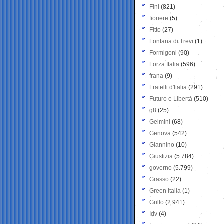
Fini
(821)
fioriere
(5)
Fitto
(27)
Fontana di Trevi
(1)
Formigoni
(90)
Forza Italia
(596)
frana
(9)
Fratelli d'Italia
(291)
Futuro e Libertà
(510)
g8
(25)
Gelmini
(68)
Genova
(542)
Giannino
(10)
Giustizia
(5.784)
governo
(5.799)
Grasso
(22)
Green Italia
(1)
Grillo
(2.941)
Idv
(4)