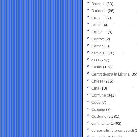
Brunetta
(83)
Burlando
(26)
Camogli
(2)
canile
(4)
Cappello
(8)
Caprotti
(2)
Caritas
(6)
carovita
(170)
casa
(247)
Casini
(119)
Centrodestra in Liguria
(35
Chiesa
(276)
Cina
(10)
Comune
(342)
Coop
(7)
Cossiga
(7)
Costume
(5.581)
criminalità
(1.402)
democratici e progressisti
(