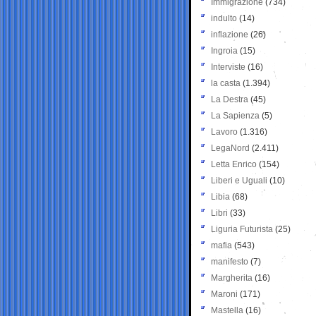
Immigrazione
(734)
indulto
(14)
inflazione
(26)
Ingroia
(15)
Interviste
(16)
la casta
(1.394)
La Destra
(45)
La Sapienza
(5)
Lavoro
(1.316)
LegaNord
(2.411)
Letta Enrico
(154)
Liberi e Uguali
(10)
Libia
(68)
Libri
(33)
Liguria Futurista
(25)
mafia
(543)
manifesto
(7)
Margherita
(16)
Maroni
(171)
Mastella
(16)