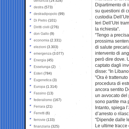
denuncia
(14.528)
Dipartimento di 
destra
(573)
su questioni di 
destradipopolo
(99)
custodia Dell’Utr
Di Pietro
(101)
Ieri Dell’Utri tr
Diritti civili
(276)
la richiesta“.
don Gallo
(9)
“Tengo a precisa
economia
(2.331)
prossima sentenz
di salute precari
elezioni
(3.303)
intervento di ang
emergenza
(3.077)
però dire dove. 
Energia
(45)
captato dagli inv
Esselunga
(2)
disse: “In Liban
Esteri
(784)
“Ora è trattenuto
Eugenetica
(3)
procedura di est
Europa
(1.314)
ancora sentito De
Fassino
(13)
un avvocato del 
federalismo
(167)
sono partite ma
Ferrara
(21)
Intanto, spiega l
d’arresto o rilas
Ferretti
(6)
“Dipende dalle le
ferrovie
(133)
Le ultime tracce 
finanziaria
(325)