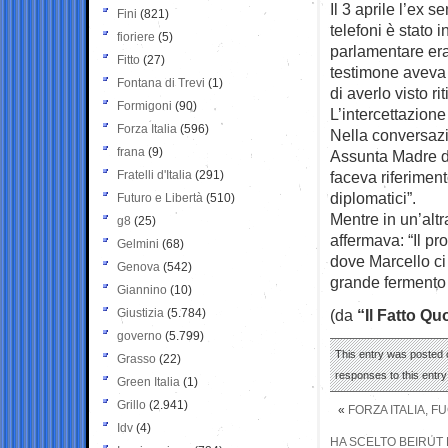
Il 3 aprile l’ex 
Fini
(821)
telefoni è stato i
fioriere
(5)
parlamentare era 
Fitto
(27)
testimone aveva 
Fontana di Trevi
(1)
di averlo visto ri
Formigoni
(90)
L’intercettazione
Forza Italia
(596)
Nella conversazio
frana
(9)
Assunta Madre d
Fratelli d'Italia
(291)
faceva riferimen
diplomatici”.
Futuro e Libertà
(510)
Mentre in un’altr
g8
(25)
affermava: “Il p
Gelmini
(68)
dove Marcello ci
Genova
(542)
grande fermento 
Giannino
(10)
Giustizia
(5.784)
(da
“Il Fatto Qu
governo
(5.799)
This entry was posted o
Grasso
(22)
responses to this entr
Green Italia
(1)
Grillo
(2.941)
«
FORZA ITALIA, F
Idv
(4)
HA SCELTO BEIRUT 