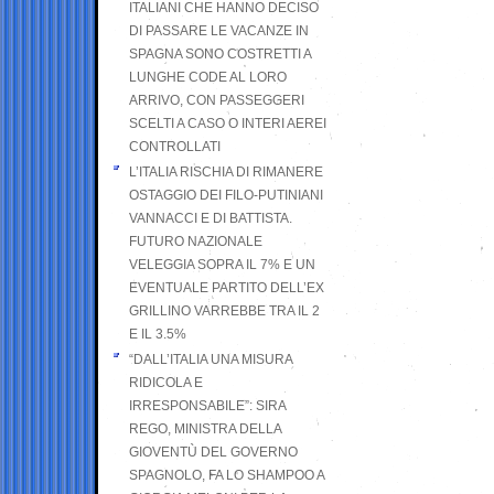
ITALIANI CHE HANNO DECISO
DI PASSARE LE VACANZE IN
SPAGNA SONO COSTRETTI A
LUNGHE CODE AL LORO
ARRIVO, CON PASSEGGERI
SCELTI A CASO O INTERI AEREI
CONTROLLATI
L’ITALIA RISCHIA DI RIMANERE
OSTAGGIO DEI FILO-PUTINIANI
VANNACCI E DI BATTISTA.
FUTURO NAZIONALE
VELEGGIA SOPRA IL 7% E UN
EVENTUALE PARTITO DELL’EX
GRILLINO VARREBBE TRA IL 2
E IL 3.5%
“DALL’ITALIA UNA MISURA
RIDICOLA E
IRRESPONSABILE”: SIRA
REGO, MINISTRA DELLA
GIOVENTÙ DEL GOVERNO
SPAGNOLO, FA LO SHAMPOO A