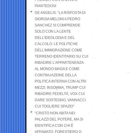
PIANTEDOSI
DE ANGELIS: “LA RISPOSTA DI
GIORGIA MELONI A PEDRO
SANCHEZ SI COMPRENDE
SOLO CON LA LENTE
DELL’IDEOLOGIA E DEL
CALCOLO: LE POLITICHE
DELL’IMMIGRAZIONE COME
TERRENO IDENTITARIO SU CUI
RIBADIRE L’APPARTENENZA
AL MONDO MAGA E COME
CONTINUAZIONE DELLA
POLITICA INTERNA CON ALTRI
MEZZI. INSOMMA, TRUMP CUI
RIBADIRE FEDELTÀ, VOX CUI
DARE SOSTEGNO, VANNACCI
CUI TOGLIERE SPAZIO”
“CRISTO NON ABITA NEI
PALAZZI DEL POTERE, MA SI
IDENTIFICA CON CHI È
AFFAMATO, FORESTIERO O