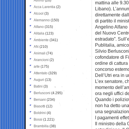
Aborto
(20)
mattina alle 9.30
Acca Larentia
(2)
Libano). L’annun
Alcool
(3)
direttamente da
Alemanno
(150)
di partito il minis
Angelino Alfano
Alfano
(315)
del Nuovo Centr
Alitalia
(123)
estradato”. Sull
Ambiente
(341)
Publitalia, amic
AN
(210)
Silvio Berluscon
Animali
(74)
cofondatore di F
Arancioni
(2)
ordine di cattur
arte
(175)
concorso esterno
Attentato
(329)
Dell’Utri era in 
Auguri
(13)
L’ex senatore, c
Batini
(3)
momento dell’arr
ora negli uffici d
Berlusconi
(4.295)
Quando i poliziot
Bersani
(234)
non ha detto una
Biasotti
(12)
una segnalazione
Boldrini
(4)
I pagamenti effet
Bossi
(1.221)
Il ministro della
Brambilla
(38)