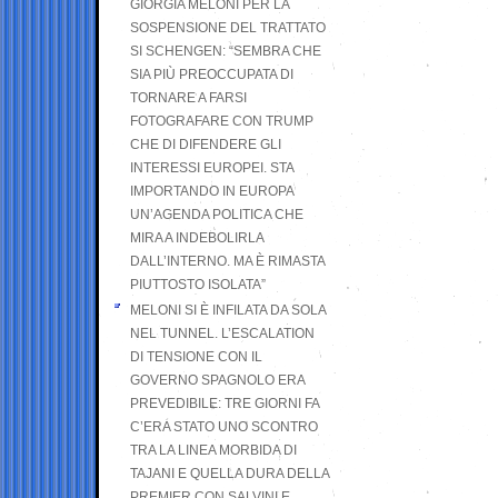
GIORGIA MELONI PER LA
SOSPENSIONE DEL TRATTATO
SI SCHENGEN: “SEMBRA CHE
SIA PIÙ PREOCCUPATA DI
TORNARE A FARSI
FOTOGRAFARE CON TRUMP
CHE DI DIFENDERE GLI
INTERESSI EUROPEI. STA
IMPORTANDO IN EUROPA
UN’AGENDA POLITICA CHE
MIRA A INDEBOLIRLA
DALL’INTERNO. MA È RIMASTA
PIUTTOSTO ISOLATA”
MELONI SI È INFILATA DA SOLA
NEL TUNNEL. L’ESCALATION
DI TENSIONE CON IL
GOVERNO SPAGNOLO ERA
PREVEDIBILE: TRE GIORNI FA
C’ERA STATO UNO SCONTRO
TRA LA LINEA MORBIDA DI
TAJANI E QUELLA DURA DELLA
PREMIER CON SALVINI E