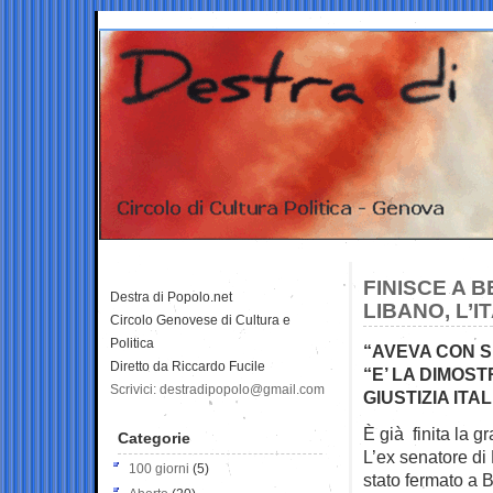
FINISCE A B
Destra di Popolo.net
LIBANO, L’I
Circolo Genovese di Cultura e
Politica
“AVEVA CON SE
Diretto da Riccardo Fucile
“E’ LA DIMOS
Scrivici: destradipopolo@gmail.com
GIUSTIZIA ITA
È già finita la g
Categorie
L’ex senatore di 
100 giorni
(5)
stato fermato a B