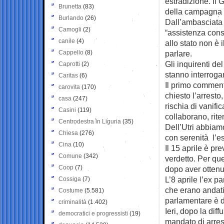
estradizione. Il 
Brunetta
(83)
della campagna el
Burlando
(26)
Dall’ambasciata 
Camogli
(2)
“assistenza conso
canile
(4)
allo stato non è
Cappello
(8)
parlare.
Gli inquirenti de
Caprotti
(2)
stanno interroga
Caritas
(6)
Il primo comment
carovita
(170)
chiesto l’arresto
casa
(247)
rischia di vanific
Casini
(119)
collaborano, rite
Centrodestra in Liguria
(35)
Dell’Utri abbiam
Chiesa
(276)
con serenità l’e
Cina
(10)
Il 15 aprile è pr
Comune
(342)
verdetto. Per que
Coop
(7)
dopo aver ottenu
L’8 aprile l’ex p
Cossiga
(7)
che erano andati 
Costume
(5.581)
parlamentare è d
criminalità
(1.402)
Ieri, dopo la dif
democratici e progressisti
(19)
mandato di arrest