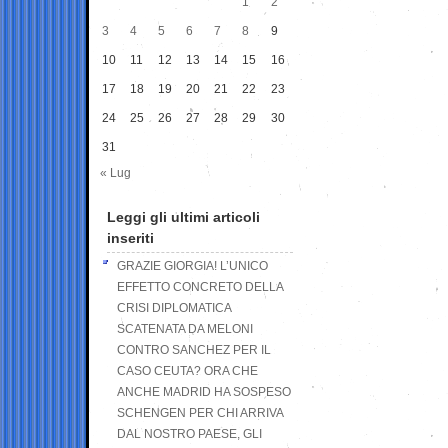
1
2
3
4
5
6
7
8
9
10
11
12
13
14
15
16
17
18
19
20
21
22
23
24
25
26
27
28
29
30
31
« Lug
Leggi gli ultimi articoli
inseriti
GRAZIE GIORGIA! L’UNICO
EFFETTO CONCRETO DELLA
CRISI DIPLOMATICA
SCATENATA DA MELONI
CONTRO SANCHEZ PER IL
CASO CEUTA? ORA CHE
ANCHE MADRID HA SOSPESO
SCHENGEN PER CHI ARRIVA
DAL NOSTRO PAESE, GLI