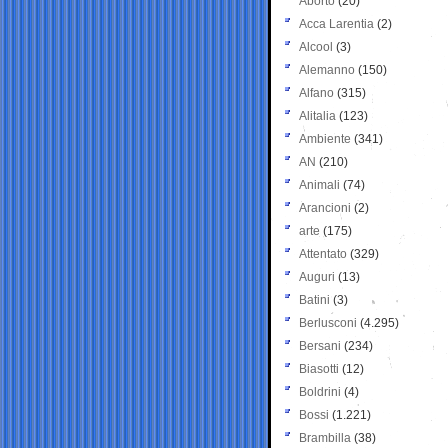
Aborto
(20)
Acca Larentia
(2)
Alcool
(3)
Alemanno
(150)
Alfano
(315)
Alitalia
(123)
Ambiente
(341)
AN
(210)
Animali
(74)
Arancioni
(2)
arte
(175)
Attentato
(329)
Auguri
(13)
Batini
(3)
Berlusconi
(4.295)
Bersani
(234)
Biasotti
(12)
Boldrini
(4)
Bossi
(1.221)
Brambilla
(38)