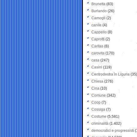
Brunetta
(83)
Burlando
(26)
Camogli
(2)
canile
(4)
Cappello
(8)
Caprotti
(2)
Caritas
(6)
carovita
(170)
casa
(247)
Casini
(119)
Centrodestra in Liguria
(35
Chiesa
(276)
Cina
(10)
Comune
(342)
Coop
(7)
Cossiga
(7)
Costume
(5.581)
criminalità
(1.402)
democratici e progressisti
(