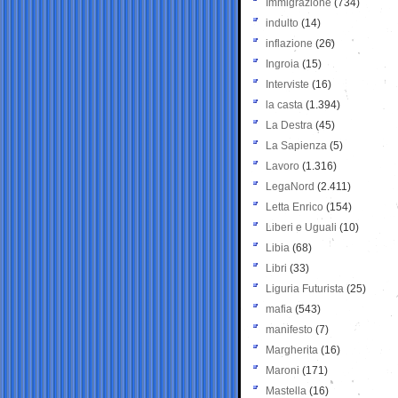
Immigrazione
(734)
indulto
(14)
inflazione
(26)
Ingroia
(15)
Interviste
(16)
la casta
(1.394)
La Destra
(45)
La Sapienza
(5)
Lavoro
(1.316)
LegaNord
(2.411)
Letta Enrico
(154)
Liberi e Uguali
(10)
Libia
(68)
Libri
(33)
Liguria Futurista
(25)
mafia
(543)
manifesto
(7)
Margherita
(16)
Maroni
(171)
Mastella
(16)