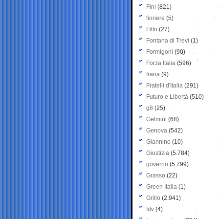
Fini
(821)
fioriere
(5)
Fitto
(27)
Fontana di Trevi
(1)
Formigoni
(90)
Forza Italia
(596)
frana
(9)
Fratelli d'Italia
(291)
Futuro e Libertà
(510)
g8
(25)
Gelmini
(68)
Genova
(542)
Giannino
(10)
Giustizia
(5.784)
governo
(5.799)
Grasso
(22)
Green Italia
(1)
Grillo
(2.941)
Idv
(4)