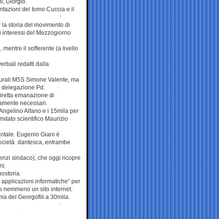
i, Giorgio.
ntazioni del tomo Cuccia e il
r la storia del movimento di
i interessi del Mezzogiorno
entre il sofferente (a livello
erbali redatti dalla
turali M5S Simone Valente, ma
a delegazione Pd.
diretta emanazione di
ttamente necessari.
ngelino Alfano e i 15mila per
itato scientifico Maurizio
mentale. Eugenio Giani è
Società dantesca, entrambe
enzi sindaco), che oggi ricopre
ni.
ostoria.
i applicazioni informatiche” per
no nemmeno un sito internet.
ia dei Georgofili a 30mila.