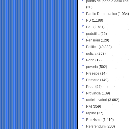
partito del popolo della libe
(30)
Partito Democratico
(1.034)
PD
(1.188)
PdL
(2.781)
pedofilia
(25)
Pensioni
(129)
Politica
(40.833)
polizia
(253)
Porto
(12)
povertà
(502)
Presepe
(14)
Primarie
(149)
Prodi
(52)
Provincia
(139)
radici e valori
(3.682)
RAI
(359)
rapine
(37)
Razzismo
(1.410)
Referendum
(200)