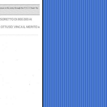
onses to this entry through the
RSS 2.0
feed. You
SORETTO DI 800.000 AI
 OTTUSO: VINCA IL MERITO
»