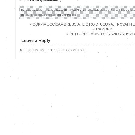
This entry was posted on martedì, Agosto 18th, 2015 at 21:53 and is filed under
denuncia
. You can follow any resp
can
leave a response
, or
trackback
from your own site.
«
COPPIA UCCISA A BRESCIA, IL GIRO DI USURA, TROVATI TE
SERAMONDI
DIRETTORI DI MUSEO E NAZIONALISMO
Leave a Reply
You must be
logged in
to post a comment.