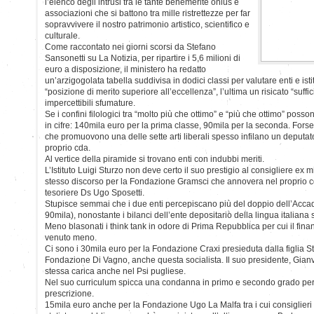
l’elenco degli intrusi tra le tante benemerite onlus e
associazioni che si battono tra mille ristrettezze per far
sopravvivere il nostro patrimonio artistico, scientifico e
culturale.
Come raccontato nei giorni scorsi da Stefano
Sansonetti su La Notizia, per ripartire i 5,6 milioni di
euro a disposizione, il ministero ha redatto
un’arzigogolata tabella suddivisa in dodici classi per valutare enti e istitut
“posizione di merito superiore all’eccellenza”, l’ultima un risicato “suffi
impercettibili sfumature.
Se i confini filologici tra “molto più che ottimo” e “più che ottimo” posso
in cifre: 140mila euro per la prima classe, 90mila per la seconda. Forse
che promuovono una delle sette arti liberali spesso infilano un deputato
proprio cda.
Al vertice della piramide si trovano enti con indubbi meriti.
L’Istituto Luigi Sturzo non deve certo il suo prestigio al consigliere ex m
stesso discorso per la Fondazione Gramsci che annovera nel proprio c
tesoriere Ds Ugo Sposetti.
Stupisce semmai che i due enti percepiscano più del doppio dell’Acca
90mila), nonostante i bilanci dell’ente depositario della lingua italiana s
Meno blasonati i think tank in odore di Prima Repubblica per cui il fi
venuto meno.
Ci sono i 30mila euro per la Fondazione Craxi presieduta dalla figlia St
Fondazione Di Vagno, anche questa socialista. Il suo presidente, Gianvi
stessa carica anche nel Psi pugliese.
Nel suo curriculum spicca una condanna in primo e secondo grado per c
prescrizione.
15mila euro anche per la Fondazione Ugo La Malfa tra i cui consiglieri 