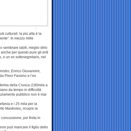
i culturali: la più alta è la
ciente”. In mezzo mille
no sembrare labili, meglio dirlo
 anche per questo pure gli enti
, o un ex sottosegretario, nel
inistro, Enrico Giovannini;
da Piero Fassino e l’ex
demia della Crusca (190mila a
iano da tempo in difficoltà .
nanziamento pubblico non è mai
efania e i 25 mila per la
to Mastroleo, ricopre la
oncussione, poi finita in
non può mancare il figlio dello