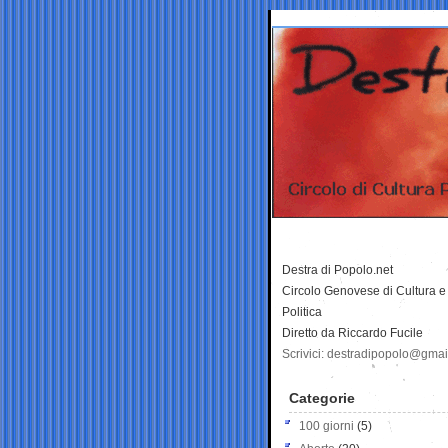
Destra di Popolo.net
Circolo Genovese di Cultura e
Politica
Diretto da Riccardo Fucile
Scrivici: destradipopolo@gma
Categorie
100 giorni
(5)