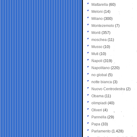
Mattarella
(60)
Meloni
(14)
Milano
(300)
Montezemolo
(7)
Monti
(357)
moschea
(11)
Musso
(10)
Muti
(10)
Napoli
(319)
Napolitano
(220)
no global
(5)
notte bianca
(3)
Nuovo Centrodestra
(2)
Obama
(11)
olimpiadi
(40)
Oliveri
(4)
Pannella
(29)
Papa
(33)
Parlamento
(1.428)