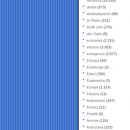
denuncia
(14.528)
destra
(573)
destradipopolo
(99)
Di Pietro
(101)
Diritti civili
(276)
don Gallo
(9)
economia
(2.331)
elezioni
(3.303)
emergenza
(3.077)
Energia
(45)
Esselunga
(2)
Esteri
(784)
Eugenetica
(3)
Europa
(1.314)
Fassino
(13)
federalismo
(167)
Ferrara
(21)
Ferretti
(6)
ferrovie
(133)
finanziaria
(325)