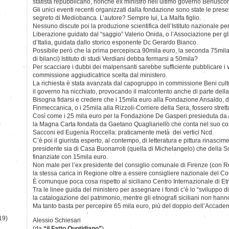
statista repubblicano, nonchè ex ministro nell’ultimo governo Berluscon
Gli unici eventi recenti organizzati dalla fondazione sono state le prese
segreto di Mediobanca. L’autore? Sempre lui, La Malfa figlio.
Nessuno discute poi la produzione scientifica dell’Istituto nazionale pe
Liberazione guidato dal “saggio” Valerio Onida, o l’Associazione per gl
d’Italia, guidata dallo storico esponente Dc Gerardo Bianco.
Possibile però che la prima percepisca 90mila euro, la seconda 75mila, m
di bilanci) Istituto di studi Verdiani debba fermarsi a 50mila?
Per scacciare i dubbi dei malpensanti sarebbe sufficiente pubblicare i v
commissione aggiudicatrice scelta dal ministero.
La richiesta è stata avanzata dal capogruppo in commissione Beni cul
il governo ha nicchiato, provocando il malcontento anche di parte dell
Bisogna fidarsi e credere che i 15mila euro alla Fondazione Ansaldo, 
Finmeccanica, o i 25mila alla Rizzoli-Corriere della Sera, fossero stre
Così come i 25 mila euro per la Fondazione De Gasperi presieduta da A
)
la Magna Carta fondata da Gaetano Quagliariello che conta nel suo com
Sacconi ed Eugenia Roccella: praticamente metà dei vertici Ncd.
C’è poi il giurista esperto, al contempo, di letteratura e pittura rinasci
presidente sia di Casa Buonarroti (quella di Michelangelo) che della 
finanziate con 15mila euro.
Non male per l’ex presidente del consiglio comunale di Firenze (con R
la stessa carica in Regione oltre a essere consigliere nazionale del Co
È comunque poca cosa rispetto al siciliano Centro Internazionale di Etn
Tra le linee guida del ministero per assegnare i fondi c’è lo “sviluppo d
la catalogazione del patrimonio, mentre gli etnografi siciliani non han
Ma tanto basta per percepire 65 mila euro, più del doppio dell’Accadem
19)
Alessio Schiesari
(da
“il Fatto Quotidiano”
)