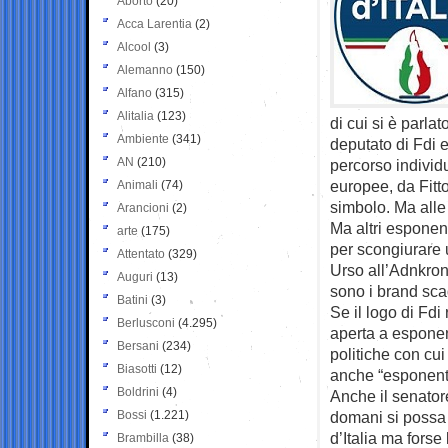
Aborto
(20)
Acca Larentia
(2)
Alcool
(3)
Alemanno
(150)
Alfano
(315)
Alitalia
(123)
di cui si è parl
Ambiente
(341)
deputato di Fdi e
AN
(210)
percorso individu
europee, da Fitto
Animali
(74)
simbolo. Ma alle
Arancioni
(2)
Ma altri esponen
arte
(175)
per scongiurare u
Attentato
(329)
Urso all’Adnkro
Auguri
(13)
sono i brand scad
Batini
(3)
Se il logo di Fdi 
Berlusconi
(4.295)
aperta a esponent
Bersani
(234)
politiche con cui
Biasotti
(12)
anche “esponenti 
Boldrini
(4)
Anche il senator
Bossi
(1.221)
domani si possa 
d’Italia ma forse
Brambilla
(38)