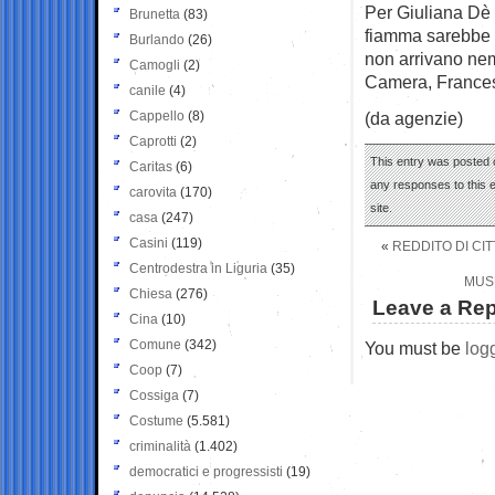
Per Giuliana Dè M
Brunetta
(83)
fiamma sarebbe u
Burlando
(26)
non arrivano nem
Camogli
(2)
Camera, Francesc
canile
(4)
Cappello
(8)
(da agenzie)
Caprotti
(2)
This entry was posted 
Caritas
(6)
any responses to this 
carovita
(170)
site.
casa
(247)
Casini
(119)
«
REDDITO DI CI
Centrodestra in Liguria
(35)
MUSU
Chiesa
(276)
Leave a Rep
Cina
(10)
Comune
(342)
You must be
log
Coop
(7)
Cossiga
(7)
Costume
(5.581)
criminalità
(1.402)
democratici e progressisti
(19)