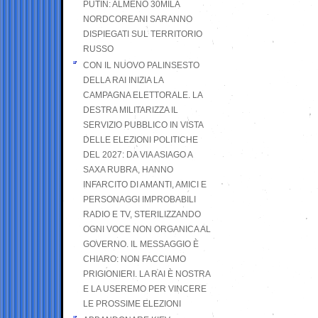
PUTIN: ALMENO 30MILA
NORDCOREANI SARANNO
DISPIEGATI SUL TERRITORIO
RUSSO
CON IL NUOVO PALINSESTO
DELLA RAI INIZIA LA
CAMPAGNA ELETTORALE. LA
DESTRA MILITARIZZA IL
SERVIZIO PUBBLICO IN VISTA
DELLE ELEZIONI POLITICHE
DEL 2027: DA VIA ASIAGO A
SAXA RUBRA, HANNO
INFARCITO DI AMANTI, AMICI E
PERSONAGGI IMPROBABILI
RADIO E TV, STERILIZZANDO
OGNI VOCE NON ORGANICA AL
GOVERNO. IL MESSAGGIO È
CHIARO: NON FACCIAMO
PRIGIONIERI. LA RAI È NOSTRA
E LA USEREMO PER VINCERE
LE PROSSIME ELEZIONI