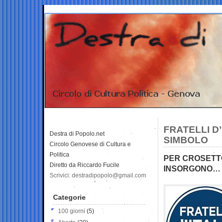
FRATELLI D
Destra di Popolo.net
SIMBOLO
Circolo Genovese di Cultura e
Politica
PER CROSETTO
Diretto da Riccardo Fucile
INSORGONO… L
Scrivici: destradipopolo@gmail.com
Categorie
100 giorni
(5)