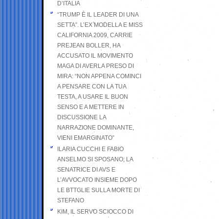
D’ITALIA
“TRUMP È IL LEADER DI UNA
SETTA”. L’EX MODELLA E MISS
CALIFORNIA 2009, CARRIE
PREJEAN BOLLER, HA
ACCUSATO IL MOVIMENTO
MAGA DI AVERLA PRESO DI
MIRA: “NON APPENA COMINCI
A PENSARE CON LA TUA
TESTA, A USARE IL BUON
SENSO E A METTERE IN
DISCUSSIONE LA
NARRAZIONE DOMINANTE,
VIENI EMARGINATO”
ILARIA CUCCHI E FABIO
ANSELMO SI SPOSANO; LA
SENATRICE DI AVS E
L’AVVOCATO INSIEME DOPO
LE BTTGLIE SULLA MORTE DI
STEFANO
KIM, IL SERVO SCIOCCO DI