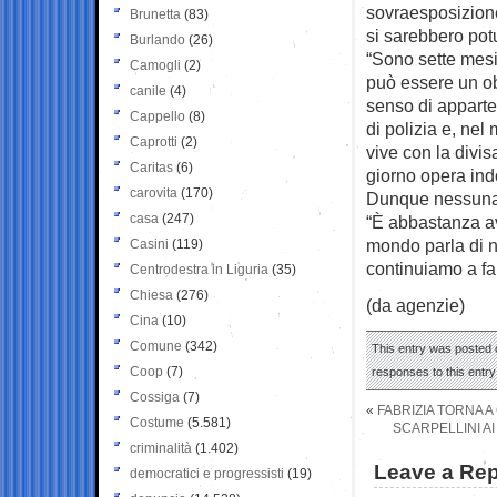
sovraesposizione 
Brunetta
(83)
si sarebbero pot
Burlando
(26)
“Sono sette mesi
Camogli
(2)
può essere un ob
canile
(4)
senso di apparten
Cappello
(8)
di polizia e, nel
Caprotti
(2)
vive con la divis
Caritas
(6)
giorno opera ind
carovita
(170)
Dunque nessuna 
casa
(247)
“È abbastanza avv
mondo parla di no
Casini
(119)
continuiamo a far
Centrodestra in Liguria
(35)
Chiesa
(276)
(da agenzie)
Cina
(10)
Comune
(342)
This entry was posted 
Coop
(7)
responses to this entr
Cossiga
(7)
«
FABRIZIA TORNA A
Costume
(5.581)
SCARPELLINI AI
criminalità
(1.402)
Leave a Rep
democratici e progressisti
(19)