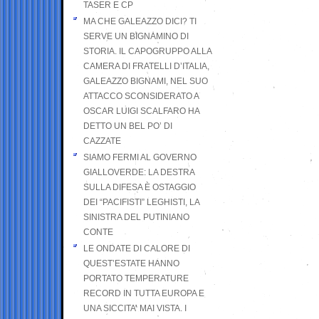
TASER E CP
MA CHE GALEAZZO DICI? TI
SERVE UN BIGNAMINO DI
STORIA. IL CAPOGRUPPO ALLA
CAMERA DI FRATELLI D’ITALIA,
GALEAZZO BIGNAMI, NEL SUO
ATTACCO SCONSIDERATO A
OSCAR LUIGI SCALFARO HA
DETTO UN BEL PO’ DI
CAZZATE
SIAMO FERMI AL GOVERNO
GIALLOVERDE: LA DESTRA
SULLA DIFESA È OSTAGGIO
DEI “PACIFISTI” LEGHISTI, LA
SINISTRA DEL PUTINIANO
CONTE
LE ONDATE DI CALORE DI
QUEST’ESTATE HANNO
PORTATO TEMPERATURE
RECORD IN TUTTA EUROPA E
UNA SICCITA’ MAI VISTA. I