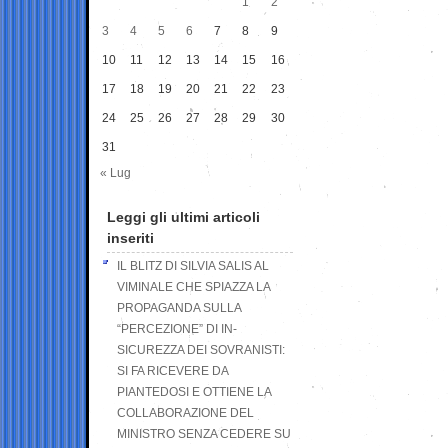
1
2
3
4
5
6
7
8
9
10
11
12
13
14
15
16
17
18
19
20
21
22
23
24
25
26
27
28
29
30
31
« Lug
Leggi gli ultimi articoli
inseriti
IL BLITZ DI SILVIA SALIS AL
VIMINALE CHE SPIAZZA LA
PROPAGANDA SULLA
“PERCEZIONE” DI IN-
SICUREZZA DEI SOVRANISTI:
SI FA RICEVERE DA
PIANTEDOSI E OTTIENE LA
COLLABORAZIONE DEL
MINISTRO SENZA CEDERE SU