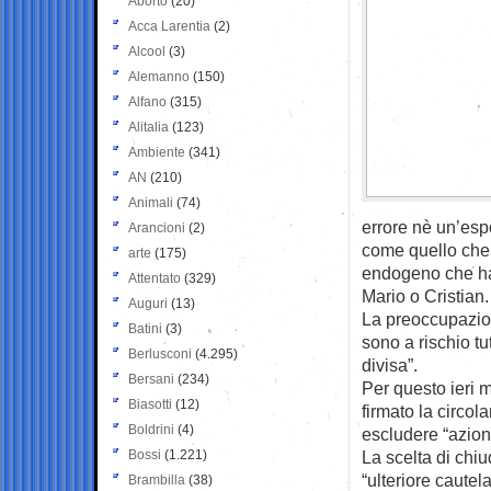
Aborto
(20)
Acca Larentia
(2)
Alcool
(3)
Alemanno
(150)
Alfano
(315)
Alitalia
(123)
Ambiente
(341)
AN
(210)
Animali
(74)
errore nè un’esp
Arancioni
(2)
come quello che 
arte
(175)
endogeno che ha 
Attentato
(329)
Mario o Cristian.
Auguri
(13)
La preoccupazione
Batini
(3)
sono a rischio tu
Berlusconi
(4.295)
divisa”.
Bersani
(234)
Per questo ieri m
Biasotti
(12)
firmato la circo
Boldrini
(4)
escludere “azioni 
Bossi
(1.221)
La scelta di chiud
“ulteriore cautel
Brambilla
(38)