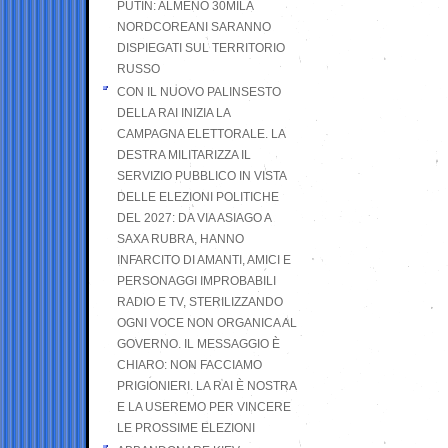
PUTIN: ALMENO 30MILA
NORDCOREANI SARANNO
DISPIEGATI SUL TERRITORIO
RUSSO
CON IL NUOVO PALINSESTO
DELLA RAI INIZIA LA
CAMPAGNA ELETTORALE. LA
DESTRA MILITARIZZA IL
SERVIZIO PUBBLICO IN VISTA
DELLE ELEZIONI POLITICHE
DEL 2027: DA VIA ASIAGO A
SAXA RUBRA, HANNO
INFARCITO DI AMANTI, AMICI E
PERSONAGGI IMPROBABILI
RADIO E TV, STERILIZZANDO
OGNI VOCE NON ORGANICA AL
GOVERNO. IL MESSAGGIO È
CHIARO: NON FACCIAMO
PRIGIONIERI. LA RAI È NOSTRA
E LA USEREMO PER VINCERE
LE PROSSIME ELEZIONI