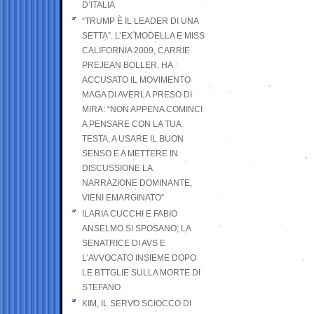
D’ITALIA
“TRUMP È IL LEADER DI UNA
SETTA”. L’EX MODELLA E MISS
CALIFORNIA 2009, CARRIE
PREJEAN BOLLER, HA
ACCUSATO IL MOVIMENTO
MAGA DI AVERLA PRESO DI
MIRA: “NON APPENA COMINCI
A PENSARE CON LA TUA
TESTA, A USARE IL BUON
SENSO E A METTERE IN
DISCUSSIONE LA
NARRAZIONE DOMINANTE,
VIENI EMARGINATO”
ILARIA CUCCHI E FABIO
ANSELMO SI SPOSANO; LA
SENATRICE DI AVS E
L’AVVOCATO INSIEME DOPO
LE BTTGLIE SULLA MORTE DI
STEFANO
KIM, IL SERVO SCIOCCO DI