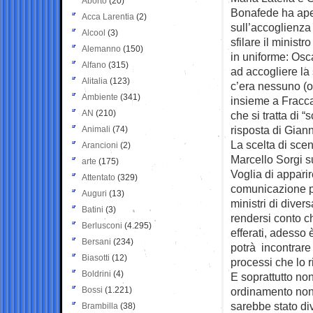
Aborto
(20)
Bonafede ha apert
Acca Larentia
(2)
sull’accoglienza 
Alcool
(3)
sfilare il ministr
Alemanno
(150)
in uniforme: Osc
Alfano
(315)
ad accogliere la
Alitalia
(123)
c’era nessuno (o
Ambiente
(341)
insieme a Fraccar
AN
(210)
che si tratta di 
risposta di Giann
Animali
(74)
La scelta di scene
Arancioni
(2)
Marcello Sorgi s
arte
(175)
Voglia di appari
Attentato
(329)
comunicazione po
Auguri
(13)
ministri di dive
Batini
(3)
rendersi conto ch
Berlusconi
(4.295)
efferati, adesso 
Bersani
(234)
potrà incontrare 
Biasotti
(12)
processi che lo r
Boldrini
(4)
E soprattutto non
Bossi
(1.221)
ordinamento non 
sarebbe stato di
Brambilla
(38)