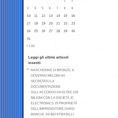
1
2
3
4
5
6
7
8
9
10
11
12
13
14
15
16
17
18
19
20
21
22
23
24
25
26
27
28
29
30
31
« Lug
Leggi gli ultimi articoli
inseriti
MASCHERINE DI BRONZO, IL
GOVERNO MELONI HA
SECRETATO LA
DOCUMENTAZIONE
SULL’ACCORDO DA OLTRE 100
MILIONI CON LA SOCIETÀ JC
ELECTRONICS, DI PROPRIETÀ
DELL’IMPRENDITORE DARIO
BIANCHI, VICINO A FRATELLI