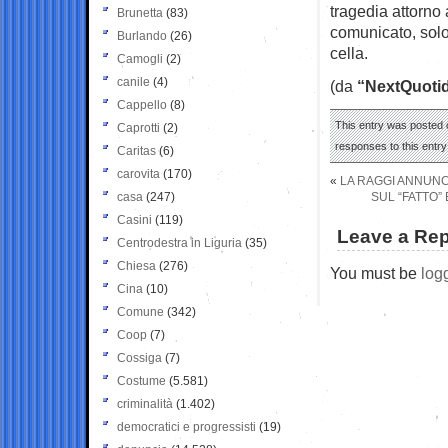
tragedia attorno 
Brunetta
(83)
comunicato, solo
Burlando
(26)
cella.
Camogli
(2)
canile
(4)
(da
“NextQuotid
Cappello
(8)
This entry was posted 
Caprotti
(2)
responses to this entr
Caritas
(6)
carovita
(170)
«
LA RAGGI ANNUNCI
casa
(247)
SUL “FATTO”
Casini
(119)
Leave a Rep
Centrodestra in Liguria
(35)
Chiesa
(276)
You must be
log
Cina
(10)
Comune
(342)
Coop
(7)
Cossiga
(7)
Costume
(5.581)
criminalità
(1.402)
democratici e progressisti
(19)