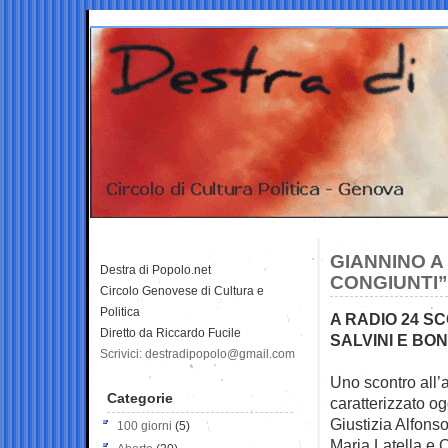
GIANNINO A
Destra di Popolo.net
CONGIUNTI”
Circolo Genovese di Cultura e
Politica
A RADIO 24 
Diretto da Riccardo Fucile
SALVINI E BO
Scrivici: destradipopolo@gmail.com
Uno scontro all’
Categorie
caratterizzato o
Giustizia Alfons
100 giorni
(5)
Maria Latella e 