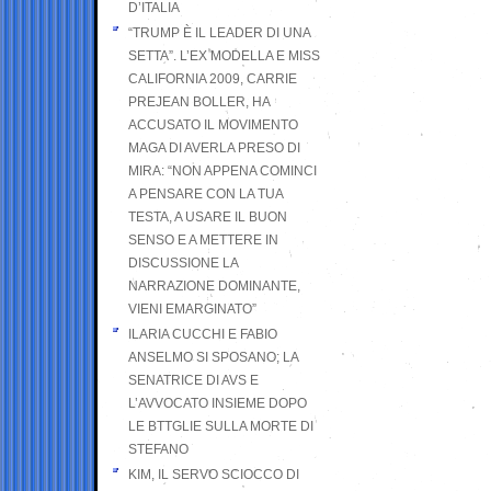
D’ITALIA
“TRUMP È IL LEADER DI UNA
SETTA”. L’EX MODELLA E MISS
CALIFORNIA 2009, CARRIE
PREJEAN BOLLER, HA
ACCUSATO IL MOVIMENTO
MAGA DI AVERLA PRESO DI
MIRA: “NON APPENA COMINCI
A PENSARE CON LA TUA
TESTA, A USARE IL BUON
SENSO E A METTERE IN
DISCUSSIONE LA
NARRAZIONE DOMINANTE,
VIENI EMARGINATO”
ILARIA CUCCHI E FABIO
ANSELMO SI SPOSANO; LA
SENATRICE DI AVS E
L’AVVOCATO INSIEME DOPO
LE BTTGLIE SULLA MORTE DI
STEFANO
KIM, IL SERVO SCIOCCO DI