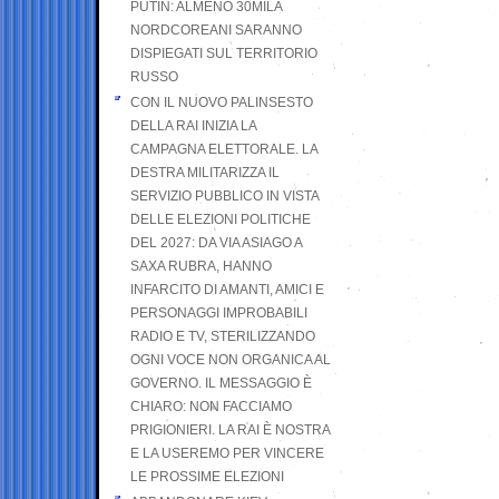
PUTIN: ALMENO 30MILA
NORDCOREANI SARANNO
DISPIEGATI SUL TERRITORIO
RUSSO
CON IL NUOVO PALINSESTO
DELLA RAI INIZIA LA
CAMPAGNA ELETTORALE. LA
DESTRA MILITARIZZA IL
SERVIZIO PUBBLICO IN VISTA
DELLE ELEZIONI POLITICHE
DEL 2027: DA VIA ASIAGO A
SAXA RUBRA, HANNO
INFARCITO DI AMANTI, AMICI E
PERSONAGGI IMPROBABILI
RADIO E TV, STERILIZZANDO
OGNI VOCE NON ORGANICA AL
GOVERNO. IL MESSAGGIO È
CHIARO: NON FACCIAMO
PRIGIONIERI. LA RAI È NOSTRA
E LA USEREMO PER VINCERE
LE PROSSIME ELEZIONI