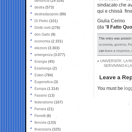
denuncia
(14.528)
sindacato che a
destra
(573)
qui e chissà fin
destradipopolo
(99)
Giulia Cerino
Di Pietro
(101)
(da “
Il Fatto Qu
Diritti civili
(276)
don Gallo
(9)
This entry was posted 
economia
(2.331)
economia
,
governo
,
Pol
elezioni
(3.303)
can
leave a response
,
emergenza
(3.077)
«
UNIVERSITA’: LA 
Energia
(45)
SERVIVANO A L
Esselunga
(2)
Esteri
(784)
Leave a Rep
Eugenetica
(3)
You must be
log
Europa
(1.314)
Fassino
(13)
federalismo
(167)
Ferrara
(21)
Ferretti
(6)
ferrovie
(133)
finanziaria
(325)