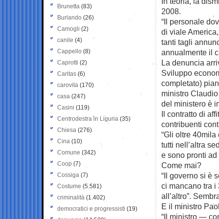
In teoria, la di
Brunetta
(83)
2008.
Burlando
(26)
“Il personale do
Camogli
(2)
di viale America,
canile
(4)
tanti tagli annun
Cappello
(8)
annualmente il ca
La denuncia arri
Caprotti
(2)
Sviluppo economi
Caritas
(6)
completato) pian
carovita
(170)
ministro Claudio
casa
(247)
del ministero è 
Casini
(119)
Il contratto di af
Centrodestra in Liguria
(35)
contribuenti con
Chiesa
(276)
“Gli oltre 40mil
Cina
(10)
tutti nell’altra s
Comune
(342)
e sono pronti ad
Coop
(7)
Come mai?
“Il governo si è 
Cossiga
(7)
ci mancano tra i
Costume
(5.581)
all’altro”. Sembr
criminalità
(1.402)
E il ministro P
democratici e progressisti
(19)
“Il ministro — c