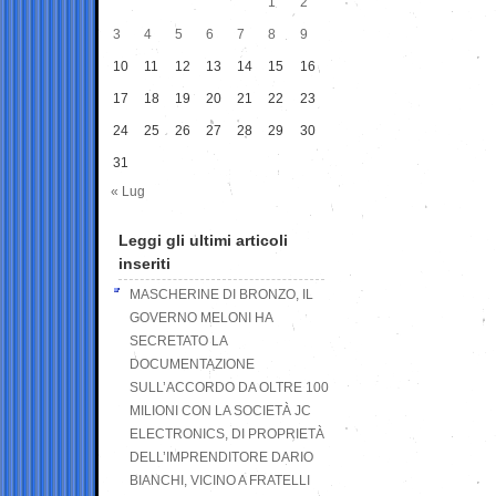
1
2
3
4
5
6
7
8
9
10
11
12
13
14
15
16
17
18
19
20
21
22
23
24
25
26
27
28
29
30
31
« Lug
Leggi gli ultimi articoli
inseriti
MASCHERINE DI BRONZO, IL
GOVERNO MELONI HA
SECRETATO LA
DOCUMENTAZIONE
SULL’ACCORDO DA OLTRE 100
MILIONI CON LA SOCIETÀ JC
ELECTRONICS, DI PROPRIETÀ
DELL’IMPRENDITORE DARIO
BIANCHI, VICINO A FRATELLI