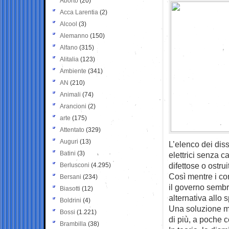
Aborto
(20)
Acca Larentia
(2)
Alcool
(3)
Alemanno
(150)
Alfano
(315)
Alitalia
(123)
Ambiente
(341)
AN
(210)
Animali
(74)
Arancioni
(2)
arte
(175)
Attentato
(329)
Auguri
(13)
L’elenco dei diss
Batini
(3)
elettrici senza c
difettose o ostrui
Berlusconi
(4.295)
Così mentre i con
Bersani
(234)
il governo sembr
Biasotti
(12)
alternativa allo 
Boldrini
(4)
Una soluzione m
Bossi
(1.221)
di più, a poche c
Brambilla
(38)