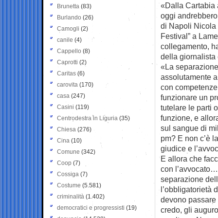
«Dalla Cartabia a 
Brunetta
(83)
oggi andrebbero 
Burlando
(26)
di Napoli Nicola
Camogli
(2)
Festival” a Lame
canile
(4)
collegamento, ha
Cappello
(8)
della giornalist
Caprotti
(2)
«La separazione 
Caritas
(6)
assolutamente a n
carovita
(170)
con competenze e
casa
(247)
funzionare un pro
tutelare le parti
Casini
(119)
funzione, e allo
Centrodestra in Liguria
(35)
sul sangue di mil
Chiesa
(276)
pm? E non c’è la
Cina
(10)
giudice e l’avvoc
Comune
(342)
E allora che fac
Coop
(7)
con l’avvocato… I
Cossiga
(7)
separazione dell
Costume
(5.581)
l’obbligatorietà 
criminalità
(1.402)
devono passare s
democratici e progressisti
(19)
credo, gli auguro