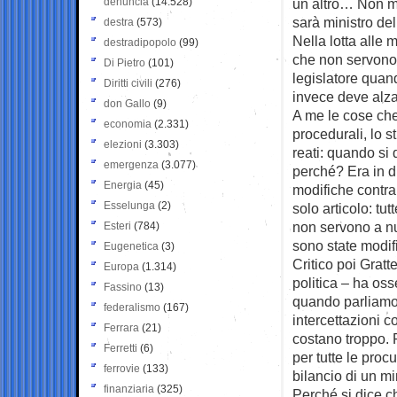
denuncia
(14.528)
un altro… Non mi
sarà ministro del
destra
(573)
Nella lotta alle 
destradipopolo
(99)
che non servono.
Di Pietro
(101)
legislatore quand
Diritti civili
(276)
invece deve alza
don Gallo
(9)
A me le cose che
economia
(2.331)
procedurali, lo s
elezioni
(3.303)
reati: quando si
emergenza
(3.077)
perché? Era in 
Energia
(45)
modifiche contrar
Esselunga
(2)
solo articolo: tu
non servono a nu
Esteri
(784)
sono state modif
Eugenetica
(3)
Critico poi Gratt
Europa
(1.314)
politica – ha oss
Fassino
(13)
quando parliamo d
federalismo
(167)
intercettazioni c
Ferrara
(21)
costano troppo. R
Ferretti
(6)
per tutte le proc
ferrovie
(133)
bilancio di un mi
finanziaria
(325)
Perché si dice c