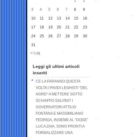
1
2
3
4
5
6
7
8
9
10
11
12
13
14
15
16
17
18
19
20
21
22
23
24
25
26
27
28
29
30
31
« Lug
Leggi gli ultimi articoli
inseriti
CE LA FARANNO QUESTA
VOLTA I PAVIDI LEGHISTI “DEL
NORD” A METTERE SOTTO
SCHIAFFO SALVINI? I
GOVERNATORI ATTILIO
FONTANA E MASSIMILIANO
FEDRIGA, INSIEME AL “DOGE”
LUCA ZAIA, SONO PRONTI A
FORMALIZZARE UNA