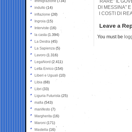
RARE” IL GO
Immigrazione
(734)
DI MESSINA” 
indulto
(14)
I COSTI DI RE
inflazione
(26)
Ingroia
(15)
Leave a Rep
Interviste
(16)
la casta
(1.394)
You must be
log
La Destra
(45)
La Sapienza
(5)
Lavoro
(1.316)
LegaNord
(2.411)
Letta Enrico
(154)
Liberi e Uguali
(10)
Libia
(68)
Libri
(33)
Liguria Futurista
(25)
mafia
(543)
manifesto
(7)
Margherita
(16)
Maroni
(171)
Mastella
(16)