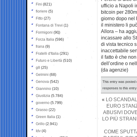
Fini
(821)
ufficio a Napoli 
fioriere
(5)
bitcoin per 280mi
giorno dopo nel 
Fitto
(27)
il ministero li p
Fontana di Trevi
(1)
Allora – ha aggiu
Formigoni
(90)
incassare allo St
Forza Italia
(596)
di vista tecnico 
frana
(9)
inaccettabile sen
Fratelli d'Italia
(291)
il fatto è che no
Futuro e Libertà
(510)
dell’ordine o nel
g8
(25)
(da agenzie)
Gelmini
(68)
Genova
(542)
This entry was posted 
responses to this entr
Giannino
(10)
Giustizia
(5.784)
«
LO SCANDALO
governo
(5.799)
EURO STANZI
Grasso
(22)
ABUSIVI DOVE
Green Italia
(1)
LO PIÙ STRAN
Grillo
(2.941)
Idv
(4)
COME SPUTTA