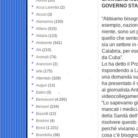
Aborto
(20)
GOVERNO STA 
Acca Larentia
(2)
Alcool
(3)
“Abbiamo bisogno
Alemanno
(150)
esempio,
naziona
Alfano
(315)
niente, sono un
Alitalia
(123)
quello che sento 
Ambiente
(341)
sia un settore in
AN
(210)
Calabria, per ese
da Cuba”.
Animali
(74)
Lo ha detto il Pr
Arancioni
(2)
rispondendo a Lam
arte
(175)
una domanda sull’
Attentato
(329)
ha presentato il 
Auguri
(13)
al giornalista An
Batini
(3)
videocollegamen
Berlusconi
(4.295)
“Lo sapevamo già 
Bersani
(234)
mancati i medici
Biasotti
(12)
della Sanità dell
Boldrini
(4)
risolvere questo
Bossi
(1.221)
perché viviamo a
cosa c’è bisogno
Brambilla
(38)