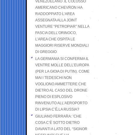
VENEZUELANO .IL COLOSSO
AMERICANO CHEVRON HA
RADDOPPIATO L’AREA
ASSEGNATA ALLA JOINT
VENTURE “PETROPIAR” NELLA
FASCIA DELL’ORINOCO,
L’AREA CHE OSPITA LE
MAGGIORI RISERVE MONDIALI
DI GREGGIO
LA GERMANIA SI CONFERMA IL
VENTRE MOLLE DELL’EUROPA
(PER LA GIOIA DI PUTIN). COME
MAI I TEDESCHI NON
VOGLIONO AMMETTERE CHE
DIETRO AL CASO DEL DRONE
PIENO DI ESPLOSIVO
RINVENUTO ALL’AEROPORTO
DI LIPSIA C’È LA RUSSIA?
GIULIANO FERRARA: ’CHE
COSA C’È SOTTO DIETRO
DAVANTI A LATO DEL “SIGNOR