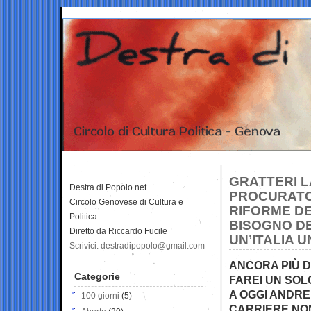
GRATTERI L
Destra di Popolo.net
PROCURATOR
Circolo Genovese di Cultura e
RIFORME D
Politica
BISOGNO DE
Diretto da Riccardo Fucile
UN’ITALIA U
Scrivici: destradipopolo@gmail.com
ANCORA PIÙ D
Categorie
FAREI UN SOL
A OGGI ANDR
100 giorni
(5)
CARRIERE NON