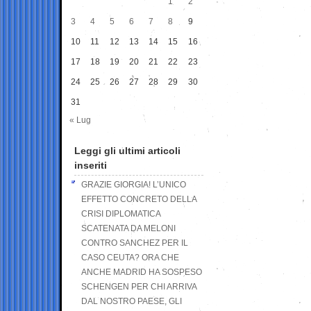
1
2
3
4
5
6
7
8
9
10
11
12
13
14
15
16
17
18
19
20
21
22
23
24
25
26
27
28
29
30
31
« Lug
Leggi gli ultimi articoli
inseriti
GRAZIE GIORGIA! L’UNICO
EFFETTO CONCRETO DELLA
CRISI DIPLOMATICA
SCATENATA DA MELONI
CONTRO SANCHEZ PER IL
CASO CEUTA? ORA CHE
ANCHE MADRID HA SOSPESO
SCHENGEN PER CHI ARRIVA
DAL NOSTRO PAESE, GLI