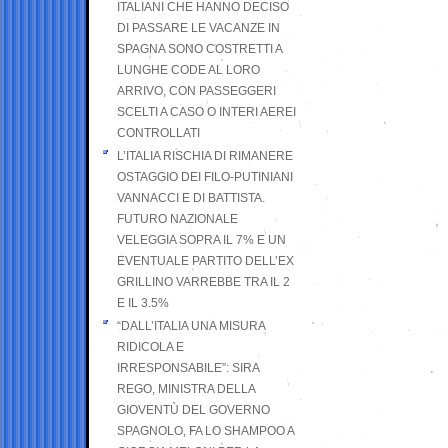
ITALIANI CHE HANNO DECISO
DI PASSARE LE VACANZE IN
SPAGNA SONO COSTRETTI A
LUNGHE CODE AL LORO
ARRIVO, CON PASSEGGERI
SCELTI A CASO O INTERI AEREI
CONTROLLATI
L’ITALIA RISCHIA DI RIMANERE
OSTAGGIO DEI FILO-PUTINIANI
VANNACCI E DI BATTISTA.
FUTURO NAZIONALE
VELEGGIA SOPRA IL 7% E UN
EVENTUALE PARTITO DELL’EX
GRILLINO VARREBBE TRA IL 2
E IL 3.5%
“DALL’ITALIA UNA MISURA
RIDICOLA E
IRRESPONSABILE”: SIRA
REGO, MINISTRA DELLA
GIOVENTÙ DEL GOVERNO
SPAGNOLO, FA LO SHAMPOO A