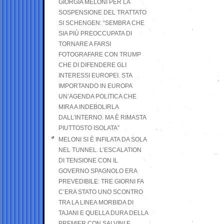
GIORGIA MELONI PER LA
SOSPENSIONE DEL TRATTATO
SI SCHENGEN: “SEMBRA CHE
SIA PIÙ PREOCCUPATA DI
TORNARE A FARSI
FOTOGRAFARE CON TRUMP
CHE DI DIFENDERE GLI
INTERESSI EUROPEI. STA
IMPORTANDO IN EUROPA
UN’AGENDA POLITICA CHE
MIRA A INDEBOLIRLA
DALL’INTERNO. MA È RIMASTA
PIUTTOSTO ISOLATA”
MELONI SI È INFILATA DA SOLA
NEL TUNNEL. L’ESCALATION
DI TENSIONE CON IL
GOVERNO SPAGNOLO ERA
PREVEDIBILE: TRE GIORNI FA
C’ERA STATO UNO SCONTRO
TRA LA LINEA MORBIDA DI
TAJANI E QUELLA DURA DELLA
PREMIER CON SALVINI E