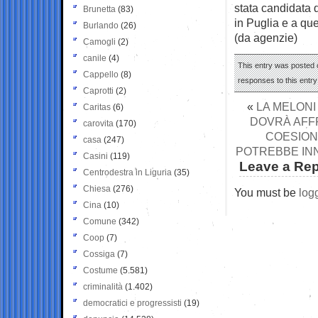
stata candidata d
Brunetta
(83)
in Puglia e a que
Burlando
(26)
(da agenzie)
Camogli
(2)
canile
(4)
This entry was posted o
Cappello
(8)
responses to this entr
Caprotti
(2)
«
LA MELONI
Caritas
(6)
DOVRÀ AFFR
carovita
(170)
COESION
casa
(247)
POTREBBE INN
Casini
(119)
Leave a Rep
Centrodestra in Liguria
(35)
Chiesa
(276)
You must be
log
Cina
(10)
Comune
(342)
Coop
(7)
Cossiga
(7)
Costume
(5.581)
criminalità
(1.402)
democratici e progressisti
(19)