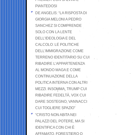
PIANTEDOSI
DE ANGELIS: “LA RISPOSTA DI
GIORGIA MELONI A PEDRO
SANCHEZ SI COMPRENDE
SOLO CON LA LENTE
DELL’IDEOLOGIA E DEL
CALCOLO: LE POLITICHE
DELL’IMMIGRAZIONE COME
TERRENO IDENTITARIO SU CUI
RIBADIRE L’APPARTENENZA
AL MONDO MAGA E COME
CONTINUAZIONE DELLA
POLITICA INTERNA CON ALTRI
MEZZI. INSOMMA, TRUMP CUI
RIBADIRE FEDELTÀ, VOX CUI
DARE SOSTEGNO, VANNACCI
CUI TOGLIERE SPAZIO”
“CRISTO NON ABITA NEI
PALAZZI DEL POTERE, MA SI
IDENTIFICA CON CHI È
AFFAMATO, FORESTIERO O