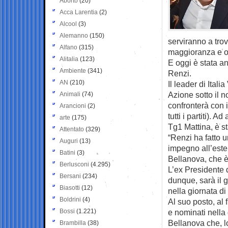
Aborto
(20)
Acca Larentia
(2)
Alcool
(3)
Alemanno
(150)
serviranno a trov
Alfano
(315)
maggioranza e op
Alitalia
(123)
E oggi è stata a
Ambiente
(341)
Renzi.
AN
(210)
Il leader di Itali
Azione sotto il n
Animali
(74)
confronterà con i
Arancioni
(2)
tutti i partiti). 
arte
(175)
Tg1 Mattina, è s
Attentato
(329)
“Renzi ha fatto u
Auguri
(13)
impegno all’este
Batini
(3)
Bellanova, che è 
Berlusconi
(4.295)
L’ex Presidente 
Bersani
(234)
dunque, sarà il 
Biasotti
(12)
nella giornata di
Boldrini
(4)
Al suo posto, al
Bossi
(1.221)
e nominati nella 
Bellanova che, l
Brambilla
(38)