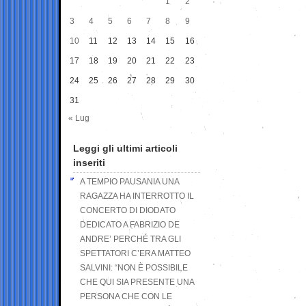
1
2
3
4
5
6
7
8
9
10
11
12
13
14
15
16
17
18
19
20
21
22
23
24
25
26
27
28
29
30
31
« Lug
Leggi gli ultimi articoli
inseriti
A TEMPIO PAUSANIA UNA
RAGAZZA HA INTERROTTO IL
CONCERTO DI DIODATO
DEDICATO A FABRIZIO DE
ANDRE’ PERCHÉ TRA GLI
SPETTATORI C’ERA MATTEO
SALVINI: “NON È POSSIBILE
CHE QUI SIA PRESENTE UNA
PERSONA CHE CON LE