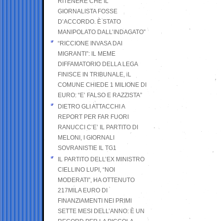
RITENERE CHE IL
GIORNALISTA FOSSE
D’ACCORDO. È STATO
MANIPOLATO DALL’INDAGATO”
“RICCIONE INVASA DAI
MIGRANTI”: IL MEME
DIFFAMATORIO DELLA LEGA
FINISCE IN TRIBUNALE, iL
COMUNE CHIEDE 1 MILIONE DI
EURO: “E’ FALSO E RAZZISTA”
DIETRO GLI ATTACCHI A
REPORT PER FAR FUORI
RANUCCI C’E’ IL PARTITO DI
MELONI, I GIORNALI
SOVRANISTIE IL TG1
IL PARTITO DELL’EX MINISTRO
CIELLINO LUPI, “NOI
MODERATI”, HA OTTENUTO
217MILA EURO DI
FINANZIAMENTI NEI PRIMI
SETTE MESI DELL’ANNO: È UN