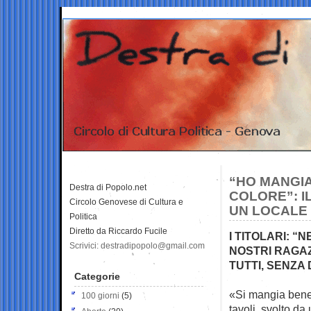
“HO MANGIA
Destra di Popolo.net
COLORE”: I
Circolo Genovese di Cultura e
UN LOCALE
Politica
Diretto da Riccardo Fucile
I TITOLARI: “
Scrivici: destradipopolo@gmail.com
NOSTRI RAGA
TUTTI, SENZA 
Categorie
«Si mangia bene, 
100 giorni
(5)
tavoli, svolto da