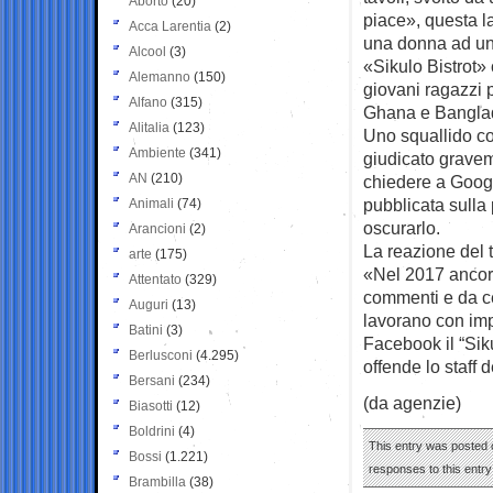
Aborto
(20)
piace», questa l
Acca Larentia
(2)
una donna ad un 
Alcool
(3)
«Sikulo Bistrot» 
Alemanno
(150)
giovani ragazzi p
Alfano
(315)
Ghana e Banglad
Alitalia
(123)
Uno squallido co
Ambiente
(341)
giudicato gravem
AN
(210)
chiedere a Googl
pubblicata sulla 
Animali
(74)
oscurarlo.
Arancioni
(2)
La reazione del t
arte
(175)
«Nel 2017 ancora
Attentato
(329)
commenti e da ce
Auguri
(13)
lavorano con impe
Batini
(3)
Facebook il “Sik
Berlusconi
(4.295)
offende lo staff d
Bersani
(234)
(da agenzie)
Biasotti
(12)
Boldrini
(4)
This entry was posted o
Bossi
(1.221)
responses to this entr
Brambilla
(38)