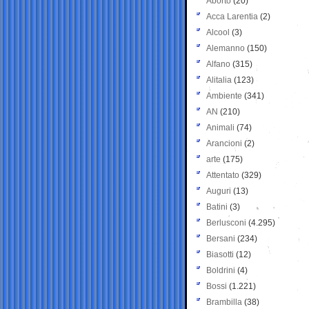
Aborto
(20)
Acca Larentia
(2)
Alcool
(3)
Alemanno
(150)
Alfano
(315)
Alitalia
(123)
Ambiente
(341)
AN
(210)
Animali
(74)
Arancioni
(2)
arte
(175)
Attentato
(329)
Auguri
(13)
Batini
(3)
Berlusconi
(4.295)
Bersani
(234)
Biasotti
(12)
Boldrini
(4)
Bossi
(1.221)
Brambilla
(38)