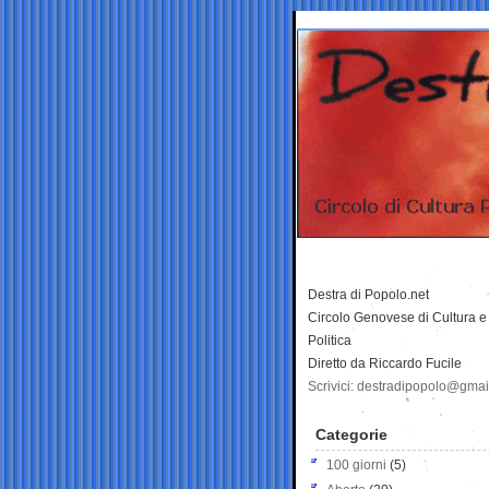
Destra di Popolo.net
Circolo Genovese di Cultura e
Politica
Diretto da Riccardo Fucile
Scrivici: destradipopolo@gma
Categorie
100 giorni
(5)