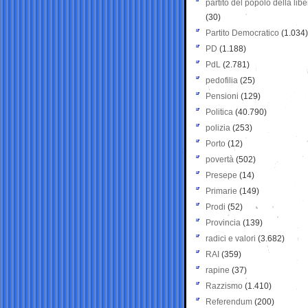
partito del popolo della libe
(30)
Partito Democratico
(1.034)
PD
(1.188)
PdL
(2.781)
pedofilia
(25)
Pensioni
(129)
Politica
(40.790)
polizia
(253)
Porto
(12)
povertà
(502)
Presepe
(14)
Primarie
(149)
Prodi
(52)
Provincia
(139)
radici e valori
(3.682)
RAI
(359)
rapine
(37)
Razzismo
(1.410)
Referendum
(200)