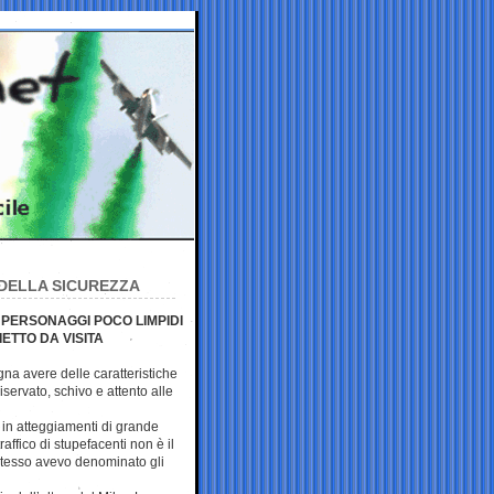
 DELLA SICUREZZA
N PERSONAGGI POCO LIMPIDI
ETTO DA VISITA
ogna avere delle caratteristiche
servato, schivo e attento alle
e in atteggiamenti di grande
affico di stupefacenti non è il
stesso avevo denominato gli