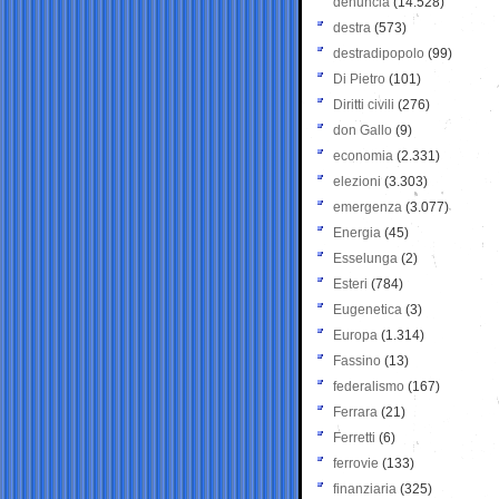
denuncia
(14.528)
destra
(573)
destradipopolo
(99)
Di Pietro
(101)
Diritti civili
(276)
don Gallo
(9)
economia
(2.331)
elezioni
(3.303)
emergenza
(3.077)
Energia
(45)
Esselunga
(2)
Esteri
(784)
Eugenetica
(3)
Europa
(1.314)
Fassino
(13)
federalismo
(167)
Ferrara
(21)
Ferretti
(6)
ferrovie
(133)
finanziaria
(325)