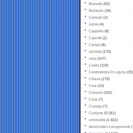
Brunetta
(83)
Burlando
(26)
Camogli
(2)
canile
(4)
Cappello
(8)
Caprotti
(2)
Caritas
(6)
carovita
(170)
casa
(247)
Casini
(119)
Centrodestra in Liguria
(35
Chiesa
(276)
Cina
(10)
Comune
(342)
Coop
(7)
Cossiga
(7)
Costume
(5.581)
criminalità
(1.402)
democratici e progressisti
(