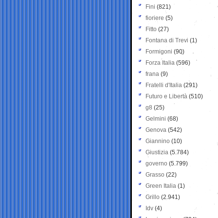
Fini
(821)
fioriere
(5)
Fitto
(27)
Fontana di Trevi
(1)
Formigoni
(90)
Forza Italia
(596)
frana
(9)
Fratelli d'Italia
(291)
Futuro e Libertà
(510)
g8
(25)
Gelmini
(68)
Genova
(542)
Giannino
(10)
Giustizia
(5.784)
governo
(5.799)
Grasso
(22)
Green Italia
(1)
Grillo
(2.941)
Idv
(4)