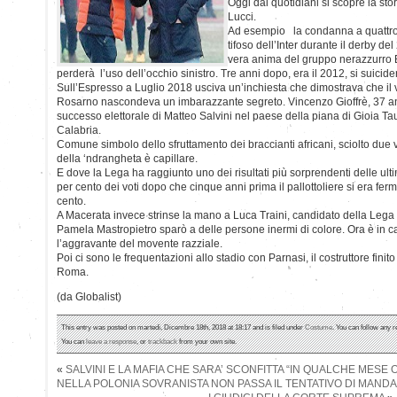
Oggi dai quotidiani si scopre la stor
Lucci.
Ad esempio la condanna a quattro 
tifoso dell’Inter durante il derby del
vera anima del gruppo nerazzurro
perderà l’uso dell’occhio sinistro. Tre anni dopo, era il 2012, si suicider
Sull’Espresso a Luglio 2018 usciva un’inchiesta che dimostrava che il 
Rosarno nascondeva un imbarazzante segreto. Vincenzo Gioffrè, 37 anni,
successo elettorale di Matteo Salvini nel paese della piana di Gioia Ta
Calabria.
Comune simbolo dello sfruttamento dei braccianti africani, sciolto due v
della ‘ndrangheta è capillare.
E dove la Lega ha raggiunto uno dei risultati più sorprendenti delle ulti
per cento dei voti dopo che cinque anni prima il pallottoliere si era fe
cento.
A Macerata invece strinse la mano a Luca Traini, candidato della Lega 
Pamela Mastropietro sparò a delle persone inermi di colore. Ora è in c
l’aggravante del movente razziale.
Poi ci sono le frequentazioni allo stadio con Parnasi, il costruttore finito
Roma.
(da Globalist)
This entry was posted on martedì, Dicembre 18th, 2018 at 18:17 and is filed under
Costume
. You can follow any r
You can
leave a response
, or
trackback
from your own site.
«
SALVINI E LA MAFIA CHE SARA’ SCONFITTA “IN QUALCHE MESE 
NELLA POLONIA SOVRANISTA NON PASSA IL TENTATIVO DI MANDA