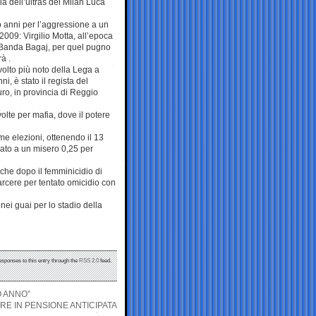
ia dell’ultras del Milan Luca
anni per l’aggressione a un
 2009: Virgilio Motta, all’epoca
 Banda Bagaj, per quel pugno
à .
volto più noto della Lega a
 è stato il regista del
uro, in provincia di Reggio
olte per mafia, dove il potere
me elezioni, ottenendo il 13
rmato a un misero 0,25 per
che dopo il femminicidio di
arcere per tentato omicidio con
 nei guai per lo stadio della
esponses to this entry through the
RSS 2.0
feed.
O ANNO”
RE IN PENSIONE ANTICIPATA