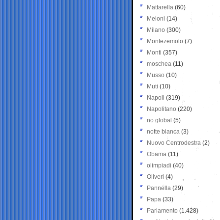
Mattarella
(60)
Meloni
(14)
Milano
(300)
Montezemolo
(7)
Monti
(357)
moschea
(11)
Musso
(10)
Muti
(10)
Napoli
(319)
Napolitano
(220)
no global
(5)
notte bianca
(3)
Nuovo Centrodestra
(2)
Obama
(11)
olimpiadi
(40)
Oliveri
(4)
Pannella
(29)
Papa
(33)
Parlamento
(1.428)