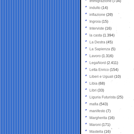
Immigrazione
(734)
indulto
(14)
inflazione
(26)
Ingroia
(15)
Interviste
(16)
la casta
(1.394)
La Destra
(45)
La Sapienza
(5)
Lavoro
(1.316)
LegaNord
(2.411)
Letta Enrico
(154)
Liberi e Uguali
(10)
Libia
(68)
Libri
(33)
Liguria Futurista
(25)
mafia
(543)
manifesto
(7)
Margherita
(16)
Maroni
(171)
Mastella
(16)