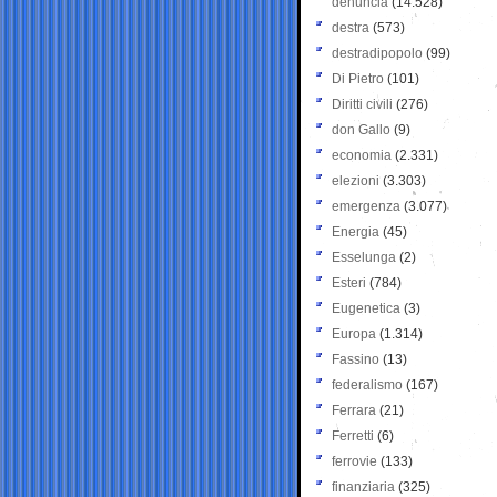
denuncia
(14.528)
destra
(573)
destradipopolo
(99)
Di Pietro
(101)
Diritti civili
(276)
don Gallo
(9)
economia
(2.331)
elezioni
(3.303)
emergenza
(3.077)
Energia
(45)
Esselunga
(2)
Esteri
(784)
Eugenetica
(3)
Europa
(1.314)
Fassino
(13)
federalismo
(167)
Ferrara
(21)
Ferretti
(6)
ferrovie
(133)
finanziaria
(325)