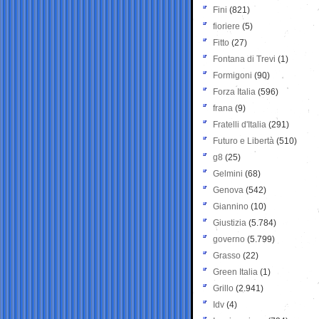
Fini
(821)
fioriere
(5)
Fitto
(27)
Fontana di Trevi
(1)
Formigoni
(90)
Forza Italia
(596)
frana
(9)
Fratelli d'Italia
(291)
Futuro e Libertà
(510)
g8
(25)
Gelmini
(68)
Genova
(542)
Giannino
(10)
Giustizia
(5.784)
governo
(5.799)
Grasso
(22)
Green Italia
(1)
Grillo
(2.941)
Idv
(4)