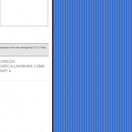
esponses to this entry through the
RSS 2.0
feed.
ICUREZZA
IGARCI A LAVORARE COME
RATI”
»