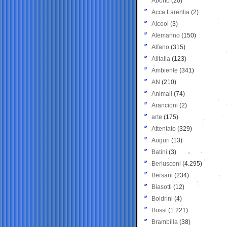
Aborto
(20)
Acca Larentia
(2)
Alcool
(3)
Alemanno
(150)
Alfano
(315)
Alitalia
(123)
Ambiente
(341)
AN
(210)
Animali
(74)
Arancioni
(2)
arte
(175)
Attentato
(329)
Auguri
(13)
Batini
(3)
Berlusconi
(4.295)
Bersani
(234)
Biasotti
(12)
Boldrini
(4)
Bossi
(1.221)
Brambilla
(38)