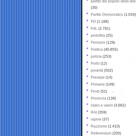
partito del popolo della libe
(30)
Partito Democratico
(1.034)
PD
(1.188)
PdL
(2.781)
pedofilia
(25)
Pensioni
(129)
Politica
(40.855)
polizia
(253)
Porto
(12)
povertà
(502)
Presepe
(14)
Primarie
(149)
Prodi
(52)
Provincia
(139)
radici e valori
(3.682)
RAI
(359)
rapine
(37)
Razzismo
(1.410)
Referendum
(200)