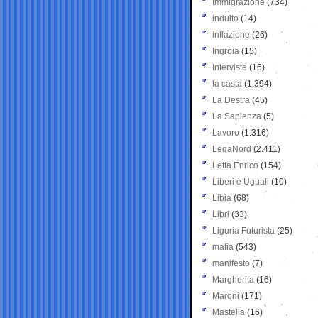
Immigrazione
(734)
indulto
(14)
inflazione
(26)
Ingroia
(15)
Interviste
(16)
la casta
(1.394)
La Destra
(45)
La Sapienza
(5)
Lavoro
(1.316)
LegaNord
(2.411)
Letta Enrico
(154)
Liberi e Uguali
(10)
Libia
(68)
Libri
(33)
Liguria Futurista
(25)
mafia
(543)
manifesto
(7)
Margherita
(16)
Maroni
(171)
Mastella
(16)