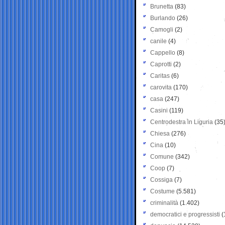
Brunetta
(83)
Burlando
(26)
Camogli
(2)
canile
(4)
Cappello
(8)
Caprotti
(2)
Caritas
(6)
carovita
(170)
casa
(247)
Casini
(119)
Centrodestra in Liguria
(35
Chiesa
(276)
Cina
(10)
Comune
(342)
Coop
(7)
Cossiga
(7)
Costume
(5.581)
criminalità
(1.402)
democratici e progressisti
(