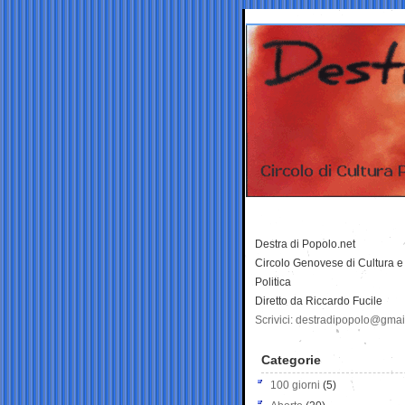
Destra di Popolo.net
Circolo Genovese di Cultura e
Politica
Diretto da Riccardo Fucile
Scrivici: destradipopolo@gma
Categorie
100 giorni
(5)