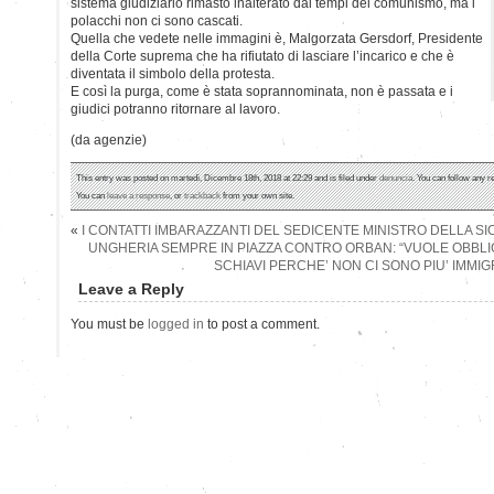
sistema giudiziario rimasto inalterato dai tempi del comunismo, ma i
polacchi non ci sono cascati.
Quella che vedete nelle immagini è, Malgorzata Gersdorf, Presidente
della Corte suprema che ha rifiutato di lasciare l’incarico e che è
diventata il simbolo della protesta.
E così la purga, come è stata soprannominata, non è passata e i
giudici potranno ritornare al lavoro.
(da agenzie)
This entry was posted on martedì, Dicembre 18th, 2018 at 22:29 and is filed under
denuncia
. You can follow any r
You can
leave a response
, or
trackback
from your own site.
«
I CONTATTI IMBARAZZANTI DEL SEDICENTE MINISTRO DELLA S
UNGHERIA SEMPRE IN PIAZZA CONTRO ORBAN: “VUOLE OBBL
SCHIAVI PERCHE’ NON CI SONO PIU’ IMMIG
Leave a Reply
You must be
logged in
to post a comment.