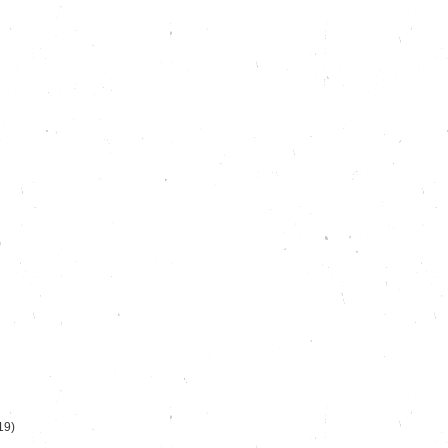
)
19)