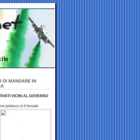
O DI MANDARE IN
MA
TANTI VICINI AL GOVERNO
rno polacco si è trovato