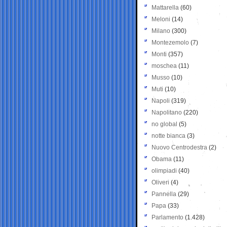
Mattarella
(60)
Meloni
(14)
Milano
(300)
Montezemolo
(7)
Monti
(357)
moschea
(11)
Musso
(10)
Muti
(10)
Napoli
(319)
Napolitano
(220)
no global
(5)
notte bianca
(3)
Nuovo Centrodestra
(2)
Obama
(11)
olimpiadi
(40)
Oliveri
(4)
Pannella
(29)
Papa
(33)
Parlamento
(1.428)