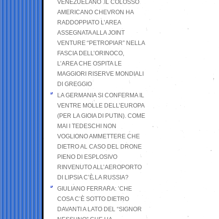
VENEZUELANO .IL COLOSSO
AMERICANO CHEVRON HA
RADDOPPIATO L’AREA
ASSEGNATA ALLA JOINT
VENTURE “PETROPIAR” NELLA
FASCIA DELL’ORINOCO,
L’AREA CHE OSPITA LE
MAGGIORI RISERVE MONDIALI
DI GREGGIO
LA GERMANIA SI CONFERMA IL
VENTRE MOLLE DELL’EUROPA
(PER LA GIOIA DI PUTIN). COME
MAI I TEDESCHI NON
VOGLIONO AMMETTERE CHE
DIETRO AL CASO DEL DRONE
PIENO DI ESPLOSIVO
RINVENUTO ALL’AEROPORTO
DI LIPSIA C’È LA RUSSIA?
GIULIANO FERRARA: ’CHE
COSA C’È SOTTO DIETRO
DAVANTI A LATO DEL “SIGNOR