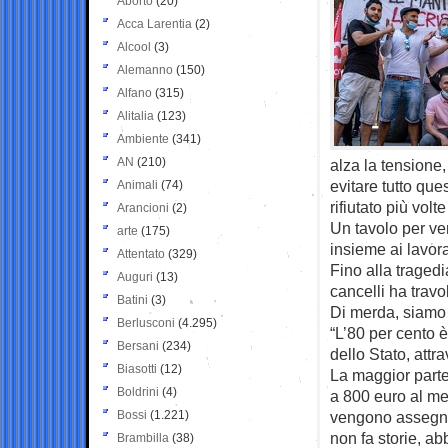
Aborto
(20)
Acca Larentia
(2)
Alcool
(3)
Alemanno
(150)
Alfano
(315)
Alitalia
(123)
Ambiente
(341)
AN
(210)
alza la tensione
evitare tutto qu
Animali
(74)
rifiutato più vol
Arancioni
(2)
Un tavolo per ver
arte
(175)
insieme ai lavora
Attentato
(329)
Fino alla tragedi
Auguri
(13)
cancelli ha travo
Batini
(3)
Di merda, siamo 
Berlusconi
(4.295)
“L’80 per cento è
Bersani
(234)
dello Stato, attr
Biasotti
(12)
La maggior parte 
Boldrini
(4)
a 800 euro al mese
Bossi
(1.221)
vengono assegna
non fa storie, ab
Brambilla
(38)