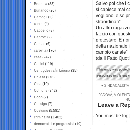
Salvo poi che i 
Brunetta
(83)
si capisce mai c
Burlando
(26)
vogliono, e se pro
Camogli
(2)
straordinari”.
canile
(4)
Un altro ragazzo
Cappello
(8)
faccio con quest
Caprotti
(2)
protestare. E no
Caritas
(6)
della nazionale i
carovita
(170)
cambio canale”.
casa
(247)
(da Il Fatto Quot
Casini
(119)
This entry was posted 
Centrodestra in Liguria
(35)
responses to this entr
Chiesa
(276)
Cina
(10)
«
SINDACALISTA 
Comune
(342)
PADOVA, VIOLENT
Coop
(7)
NO
Cossiga
(7)
Leave a Rep
Costume
(5.581)
You must be
log
criminalità
(1.402)
democratici e progressisti
(19)