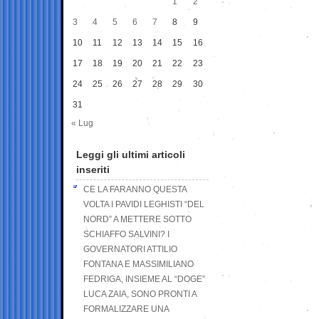
1
2
3
4
5
6
7
8
9
10
11
12
13
14
15
16
17
18
19
20
21
22
23
24
25
26
27
28
29
30
31
« Lug
Leggi gli ultimi articoli
inseriti
CE LA FARANNO QUESTA
VOLTA I PAVIDI LEGHISTI “DEL
NORD” A METTERE SOTTO
SCHIAFFO SALVINI? I
GOVERNATORI ATTILIO
FONTANA E MASSIMILIANO
FEDRIGA, INSIEME AL “DOGE”
LUCA ZAIA, SONO PRONTI A
FORMALIZZARE UNA