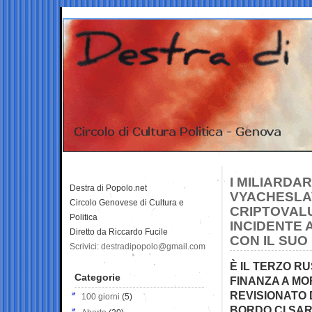
I MILIARDA
Destra di Popolo.net
VYACHESLA
Circolo Genovese di Cultura e
CRIPTOVALU
Politica
INCIDENTE 
Diretto da Riccardo Fucile
CON IL SUO
Scrivici: destradipopolo@gmail.com
È IL TERZO R
Categorie
FINANZA A MOR
REVISIONATO D
100 giorni
(5)
BORDO CI SA