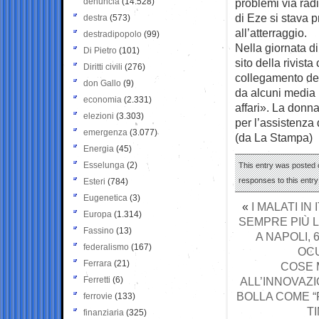
denuncia
(14.528)
problemi via radi
di Eze si stava 
destra
(573)
all’atterraggio.
destradipopolo
(99)
Nella giornata di
Di Pietro
(101)
sito della rivis
Diritti civili
(276)
collegamento del 
don Gallo
(9)
da alcuni media 
economia
(2.331)
affari». La don
elezioni
(3.303)
per l’assistenza
emergenza
(3.077)
(da La Stampa)
Energia
(45)
Esselunga
(2)
This entry was posted o
responses to this entr
Esteri
(784)
Eugenetica
(3)
«
I MALATI I
Europa
(1.314)
SEMPRE PIÙ 
Fassino
(13)
A NAPOLI, 
federalismo
(167)
OCU
Ferrara
(21)
COSE 
Ferretti
(6)
ALL’INNOVAZI
BOLLA COME “F
ferrovie
(133)
T
finanziaria
(325)