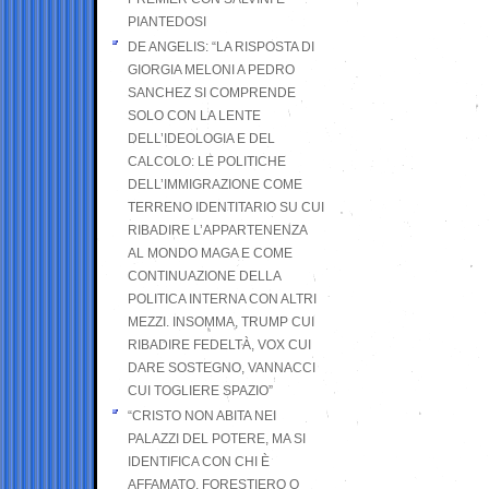
PIANTEDOSI
DE ANGELIS: “LA RISPOSTA DI
GIORGIA MELONI A PEDRO
SANCHEZ SI COMPRENDE
SOLO CON LA LENTE
DELL’IDEOLOGIA E DEL
CALCOLO: LE POLITICHE
DELL’IMMIGRAZIONE COME
TERRENO IDENTITARIO SU CUI
RIBADIRE L’APPARTENENZA
AL MONDO MAGA E COME
CONTINUAZIONE DELLA
POLITICA INTERNA CON ALTRI
MEZZI. INSOMMA, TRUMP CUI
RIBADIRE FEDELTÀ, VOX CUI
DARE SOSTEGNO, VANNACCI
CUI TOGLIERE SPAZIO”
“CRISTO NON ABITA NEI
PALAZZI DEL POTERE, MA SI
IDENTIFICA CON CHI È
AFFAMATO, FORESTIERO O