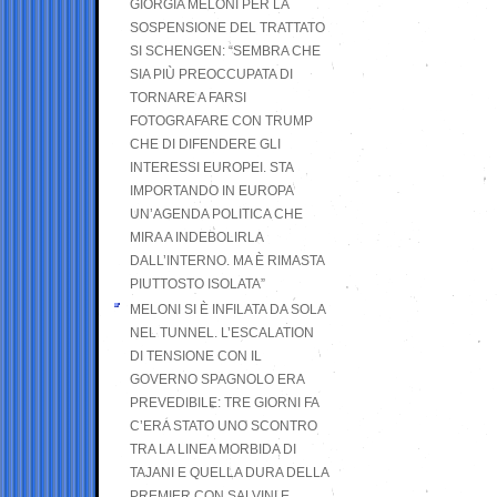
GIORGIA MELONI PER LA
SOSPENSIONE DEL TRATTATO
SI SCHENGEN: “SEMBRA CHE
SIA PIÙ PREOCCUPATA DI
TORNARE A FARSI
FOTOGRAFARE CON TRUMP
CHE DI DIFENDERE GLI
INTERESSI EUROPEI. STA
IMPORTANDO IN EUROPA
UN’AGENDA POLITICA CHE
MIRA A INDEBOLIRLA
DALL’INTERNO. MA È RIMASTA
PIUTTOSTO ISOLATA”
MELONI SI È INFILATA DA SOLA
NEL TUNNEL. L’ESCALATION
DI TENSIONE CON IL
GOVERNO SPAGNOLO ERA
PREVEDIBILE: TRE GIORNI FA
C’ERA STATO UNO SCONTRO
TRA LA LINEA MORBIDA DI
TAJANI E QUELLA DURA DELLA
PREMIER CON SALVINI E