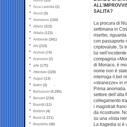
Aborto
(20)
ALL’IMPROVVI
Acca Larentia
(2)
SALITA?
Alcool
(3)
Alemanno
(150)
La procura di Ni
Alfano
(315)
settimana in Cos
Alitalia
(123)
riserbo, riguarda
Ambiente
(341)
con passaporto m
AN
(210)
criptovalute. Si 
lui nell’incident
Animali
(74)
compagnia «Mona
Arancioni
(2)
di Monaco, è mort
arte
(175)
nome non è stato 
Attentato
(329)
interroga il bel
Auguri
(13)
«stranezze» in me
Batini
(3)
Prima anomalia. 
Berlusconi
(4.295)
settore dell’alta
Bersani
(234)
collegamento tra 
Biasotti
(12)
i magistrati fra
Boldrini
(4)
da ricostruire. N
Bossi
(1.221)
su una «lista ner
La tragedia si è 
Brambilla
(38)