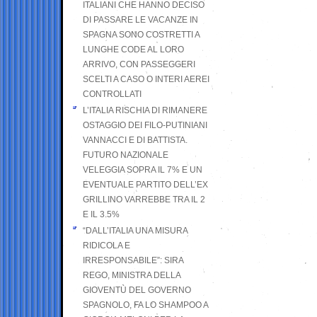
ITALIANI CHE HANNO DECISO
DI PASSARE LE VACANZE IN
SPAGNA SONO COSTRETTI A
LUNGHE CODE AL LORO
ARRIVO, CON PASSEGGERI
SCELTI A CASO O INTERI AEREI
CONTROLLATI
L’ITALIA RISCHIA DI RIMANERE
OSTAGGIO DEI FILO-PUTINIANI
VANNACCI E DI BATTISTA.
FUTURO NAZIONALE
VELEGGIA SOPRA IL 7% E UN
EVENTUALE PARTITO DELL’EX
GRILLINO VARREBBE TRA IL 2
E IL 3.5%
“DALL’ITALIA UNA MISURA
RIDICOLA E
IRRESPONSABILE”: SIRA
REGO, MINISTRA DELLA
GIOVENTÙ DEL GOVERNO
SPAGNOLO, FA LO SHAMPOO A