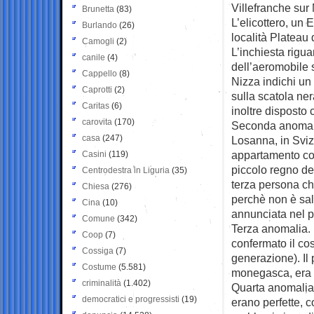
Villefranche sur 
Brunetta
(83)
L’elicottero, un
Burlando
(26)
località Plateau 
Camogli
(2)
L’inchiesta rigua
canile
(4)
dell’aeromobile s
Cappello
(8)
Nizza indichi un 
Caprotti
(2)
sulla scatola ne
Caritas
(6)
inoltre disposto 
carovita
(170)
Seconda anomalia
casa
(247)
Losanna, in Sviz
appartamento con
Casini
(119)
piccolo regno de
Centrodestra in Liguria
(35)
terza persona ch
Chiesa
(276)
perchè non è sal
Cina
(10)
annunciata nel pi
Comune
(342)
Terza anomalia. 
Coop
(7)
confermato il cost
Cossiga
(7)
generazione). Il
Costume
(5.581)
monegasca, era i
criminalità
(1.402)
Quarta anomalia.
democratici e progressisti
(19)
erano perfette, c