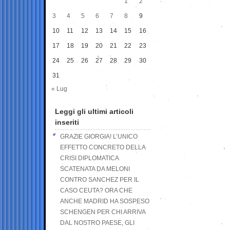
1
2
3
4
5
6
7
8
9
10
11
12
13
14
15
16
17
18
19
20
21
22
23
24
25
26
27
28
29
30
31
« Lug
Leggi gli ultimi articoli
inseriti
GRAZIE GIORGIA! L’UNICO
EFFETTO CONCRETO DELLA
CRISI DIPLOMATICA
SCATENATA DA MELONI
CONTRO SANCHEZ PER IL
CASO CEUTA? ORA CHE
ANCHE MADRID HA SOSPESO
SCHENGEN PER CHI ARRIVA
DAL NOSTRO PAESE, GLI