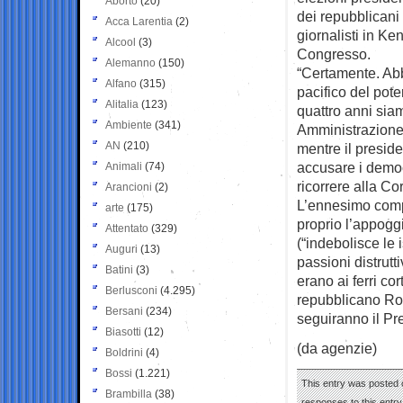
Aborto
(20)
dei repubblicani
Acca Larentia
(2)
giornalisti in Ke
Alcool
(3)
Congresso.
Alemanno
(150)
“Certamente. Abb
Alfano
(315)
pacifico del pote
Alitalia
(123)
quattro anni sia
Ambiente
(341)
Amministrazione”
AN
(210)
mentre il presi
accusare i democr
Animali
(74)
ricorrere alla C
Arancioni
(2)
L’ennesimo compo
arte
(175)
proprio l’appoggi
Attentato
(329)
(“indebolisce le 
Auguri
(13)
passioni distrut
Batini
(3)
erano ai ferri co
Berlusconi
(4.295)
repubblicano Roy
Bersani
(234)
seguiranno il Pr
Biasotti
(12)
(da agenzie)
Boldrini
(4)
Bossi
(1.221)
This entry was posted 
Brambilla
(38)
responses to this entr