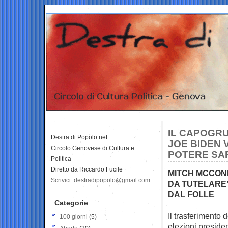
IL CAPOGRU
Destra di Popolo.net
JOE BIDEN 
Circolo Genovese di Cultura e
POTERE SAR
Politica
Diretto da Riccardo Fucile
MITCH MCCONN
Scrivici: destradipopolo@gmail.com
DA TUTELARE
DAL FOLLE
Categorie
Il trasferimento
100 giorni
(5)
elezioni presiden