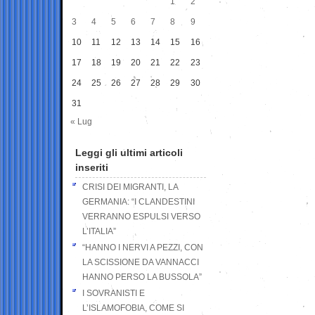
1
2
3
4
5
6
7
8
9
10
11
12
13
14
15
16
17
18
19
20
21
22
23
24
25
26
27
28
29
30
31
« Lug
Leggi gli ultimi articoli
inseriti
CRISI DEI MIGRANTI, LA
GERMANIA: “I CLANDESTINI
VERRANNO ESPULSI VERSO
L’ITALIA”
“HANNO I NERVI A PEZZI, CON
LA SCISSIONE DA VANNACCI
HANNO PERSO LA BUSSOLA”
I SOVRANISTI E
L’ISLAMOFOBIA, COME SI