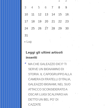
1
2
3
4
5
6
7
8
9
10
11
12
13
14
15
16
17
18
19
20
21
22
23
24
25
26
27
28
29
30
31
« Lug
Leggi gli ultimi articoli
inseriti
MA CHE GALEAZZO DICI? TI
SERVE UN BIGNAMINO DI
STORIA. IL CAPOGRUPPO ALLA
CAMERA DI FRATELLI D’ITALIA,
GALEAZZO BIGNAMI, NEL SUO
ATTACCO SCONSIDERATO A
OSCAR LUIGI SCALFARO HA
DETTO UN BEL PO’ DI
CAZZATE