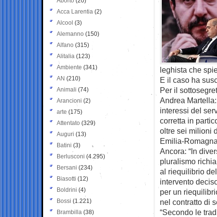
Aborto
(20)
Acca Larentia
(2)
Alcool
(3)
Alemanno
(150)
Alfano
(315)
Alitalia
(123)
Ambiente
(341)
leghista che sp
AN
(210)
E il caso ha sus
Per il sottosegre
Animali
(74)
Andrea Martella:
Arancioni
(2)
interessi del ser
arte
(175)
corretta in parti
Attentato
(329)
oltre sei milioni
Auguri
(13)
Emilia-Romagna
Batini
(3)
Ancora: “In diver
Berlusconi
(4.295)
pluralismo richi
Bersani
(234)
al riequilibrio d
Biasotti
(12)
intervento deciso 
Boldrini
(4)
per un riequilibr
Bossi
(1.221)
nel contratto di s
“Secondo le trad
Brambilla
(38)