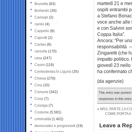
martedì 21 e merc
Brunetta
(83)
ospiti entrambi 
Burlando
(26)
a Stefano Bonac
Camogli
(2)
voce anche alle l
canile
(4)
e con Salvini son
Cappello
(8)
Coppa Italia”.
Caprotti
(2)
Ancora: “Per un
Caritas
(6)
responsabilità — 
carovita
(170)
Zingaretti (che 
casa
(247)
impatto politico.
giovedì 23 nello
Casini
(119)
ha confermato ch
Centrodestra in Liguria
(35)
Chiesa
(276)
(da agenzie)
Cina
(10)
Comune
(342)
This entry was posted o
Coop
(7)
responses to this entr
Cossiga
(7)
«
M5S, PARTE LA C
Costume
(5.581)
COME PORTA A 
criminalità
(1.402)
Leave a Rep
democratici e progressisti
(19)