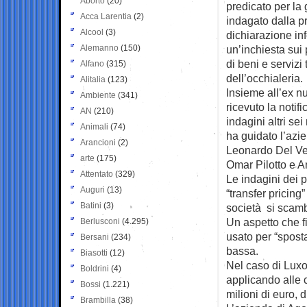
Aborto
(20)
predicato per la 
Acca Larentia
(2)
indagato dalla p
Alcool
(3)
dichiarazione inf
Alemanno
(150)
un’inchiesta sui 
di beni e servizi t
Alfano
(315)
dell’occhialeria.
Alitalia
(123)
Insieme all’ex 
Ambiente
(341)
ricevuto la notif
AN
(210)
indagini altri se
Animali
(74)
ha guidato l’azie
Arancioni
(2)
Leonardo Del Vec
arte
(175)
Omar Pilotto e 
Attentato
(329)
Le indagini dei p
Auguri
(13)
“transfer pricing
Batini
(3)
società si scamb
Un aspetto che f
Berlusconi
(4.295)
usato per “sposta
Bersani
(234)
bassa.
Biasotti
(12)
Nel caso di Luxot
Boldrini
(4)
applicando alle 
Bossi
(1.221)
milioni di euro, d
Brambilla
(38)