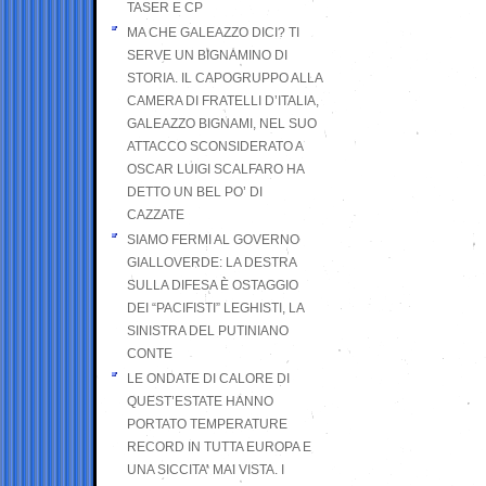
TASER E CP
MA CHE GALEAZZO DICI? TI
SERVE UN BIGNAMINO DI
STORIA. IL CAPOGRUPPO ALLA
CAMERA DI FRATELLI D’ITALIA,
GALEAZZO BIGNAMI, NEL SUO
ATTACCO SCONSIDERATO A
OSCAR LUIGI SCALFARO HA
DETTO UN BEL PO’ DI
CAZZATE
SIAMO FERMI AL GOVERNO
GIALLOVERDE: LA DESTRA
SULLA DIFESA È OSTAGGIO
DEI “PACIFISTI” LEGHISTI, LA
SINISTRA DEL PUTINIANO
CONTE
LE ONDATE DI CALORE DI
QUEST’ESTATE HANNO
PORTATO TEMPERATURE
RECORD IN TUTTA EUROPA E
UNA SICCITA’ MAI VISTA. I