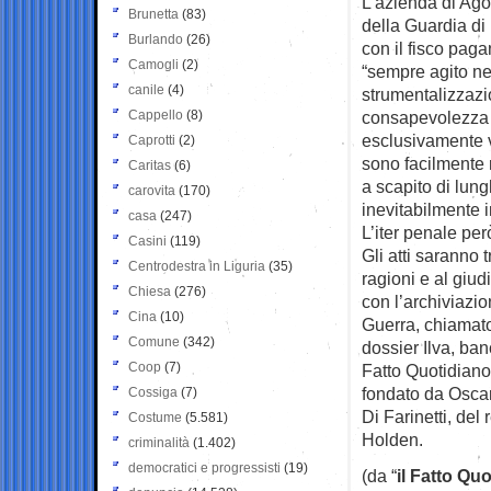
L’azienda di Agor
Brunetta
(83)
della Guardia di
Burlando
(26)
con il fisco paga
Camogli
(2)
“sempre agito nel
canile
(4)
strumentalizzazi
Cappello
(8)
consapevolezza c
esclusivamente va
Caprotti
(2)
sono facilmente 
Caritas
(6)
a scapito di lung
carovita
(170)
inevitabilmente i
casa
(247)
L’iter penale pe
Casini
(119)
Gli atti saranno
Centrodestra in Liguria
(35)
ragioni e al giud
Chiesa
(276)
con l’archiviazio
Cina
(10)
Guerra, chiamato
Comune
(342)
dossier Ilva, ba
Coop
(7)
Fatto Quotidiano
fondato da Oscar 
Cossiga
(7)
Di Farinetti, del
Costume
(5.581)
Holden.
criminalità
(1.402)
democratici e progressisti
(19)
(da “
il Fatto Qu