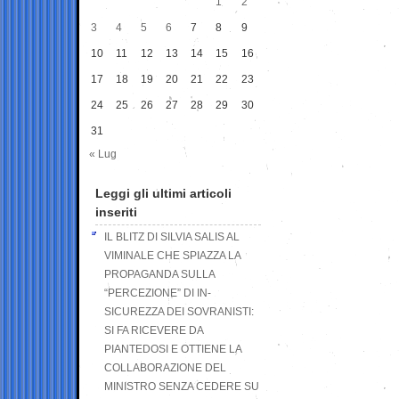
1
2
3
4
5
6
7
8
9
10
11
12
13
14
15
16
17
18
19
20
21
22
23
24
25
26
27
28
29
30
31
« Lug
Leggi gli ultimi articoli
inseriti
IL BLITZ DI SILVIA SALIS AL
VIMINALE CHE SPIAZZA LA
PROPAGANDA SULLA
“PERCEZIONE” DI IN-
SICUREZZA DEI SOVRANISTI:
SI FA RICEVERE DA
PIANTEDOSI E OTTIENE LA
COLLABORAZIONE DEL
MINISTRO SENZA CEDERE SU