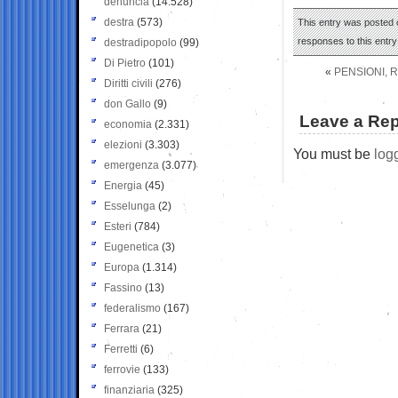
denuncia
(14.528)
destra
(573)
This entry was posted 
responses to this entr
destradipopolo
(99)
Di Pietro
(101)
«
PENSIONI, R
Diritti civili
(276)
don Gallo
(9)
Leave a Rep
economia
(2.331)
elezioni
(3.303)
You must be
log
emergenza
(3.077)
Energia
(45)
Esselunga
(2)
Esteri
(784)
Eugenetica
(3)
Europa
(1.314)
Fassino
(13)
federalismo
(167)
Ferrara
(21)
Ferretti
(6)
ferrovie
(133)
finanziaria
(325)