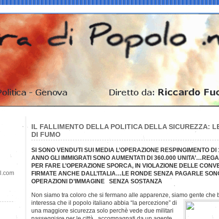
IL FALLIMENTO DELLA POLITICA DELLA SICUREZZA: L
DI FUMO
SI SONO VENDUTI SUI MEDIA L’OPERAZIONE RESPINGIMENTO DI 
ANNO GLI IMMIGRATI SONO AUMENTATI DI 360.000 UNITA’…REGAL
PER FARE L’OPERAZIONE SPORCA, IN VIOLAZIONE DELLE CONV
il.com
FIRMATE ANCHE DALL’ITALIA…LE RONDE SENZA PAGARLE SON
OPERAZIONI D’IMMAGINE SENZA SOSTANZA
Non siamo tra coloro che si fermano alle apparenze, siamo gente che
interessa che il popolo italiano abbia “la percezione” di
una maggiore sicurezza solo perchè vede due militari
passeggiare per le città , accompagnati da un agente