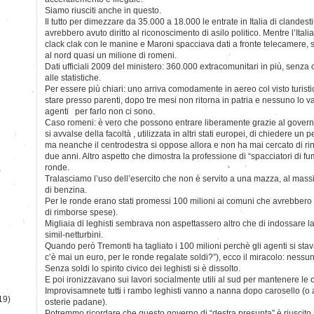
Siamo riusciti anche in questo.
Il tutto per dimezzare da 35.000 a 18.000 le entrate in Italia di clandesti
avrebbero avuto diritto al riconoscimento di asilo politico. Mentre l’Ital
clack clak con le manine e Maroni spacciava dati a fronte telecamere, so
al nord quasi un milione di romeni.
Dati ufficiali 2009 del ministero: 360.000 extracomunitari in più, senz
alle statistiche.
Per essere più chiari: uno arriva comodamente in aereo col visto turistic
stare presso parenti, dopo tre mesi non ritorna in patria e nessuno lo v
agenti per farlo non ci sono.
Caso romeni: è vero che possono entrare liberamente grazie al gover
si avvalse della facoltà , utilizzata in altri stati europei, di chiedere un
ma neanche il centrodestra si oppose allora e non ha mai cercato di rineg
due anni. Altro aspetto che dimostra la professione di “spacciatori di fum
ronde.
)
Tralasciamo l’uso dell’esercito che non è servito a una mazza, al mass
di benzina.
Per le ronde erano stati promessi 100 milioni ai comuni che avrebbero i
di rimborse spese).
Migliaia di leghisti sembrava non aspettassero altro che di indossare la
simil-netturbini.
Quando però Tremonti ha tagliato i 100 milioni perchè gli agenti si st
c’è mai un euro, per le ronde regalate soldi?”), ecco il miracolo: nessuna
Senza soldi lo spirito civico dei leghisti si è dissolto.
E poi ironizzavano sui lavori socialmente utili al sud per mantenere le c
Improvisamnete tutti i rambo leghisti vanno a nanna dopo carosello (o a
19)
osterie padane).
Potremmo ricordare che questo governo di “destra presunta” è riuscito a