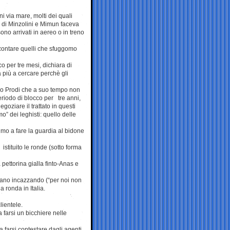
ni via mare, molti dei quali
ia di Minzolini e Mimun faceva
no arrivati in aereo o in treno
a contare quelli che sfuggomo
o per tre mesi, dichiara di
a più a cercare perchè gli
no Prodi che a suo tempo non
 periodo di blocco per tre anni,
oziare il trattato in questi
o” dei leghisti: quello delle
imo a fare la guardia al bidone
stituito le ronde (sotto forma
 pettorina gialla finto-Anas e
avano incazzando (“per noi non
 ronda in Italia.
lientele.
 farsi un bicchiere nelle
 farsi contestare dagli agenti