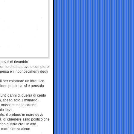
 pezzi di ricambio.
Palermo che ha dovuto compiere
ensa e il riconoscimenti degli
di per chiamare un idraulico.
ione pubblica, si è pensato
sunti danni di guerra di cento
ra, speso solo 1 miliardo).
 massacri nelle carceri,
to terzi.
ato: il profugo in mare deve
tà di chiedere asilo politico che
o guerre civili in atto.
in mare senza alcun