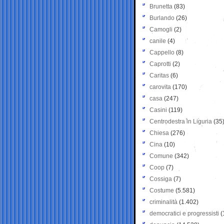
Brunetta
(83)
Burlando
(26)
Camogli
(2)
canile
(4)
Cappello
(8)
Caprotti
(2)
Caritas
(6)
carovita
(170)
casa
(247)
Casini
(119)
Centrodestra in Liguria
(35
Chiesa
(276)
Cina
(10)
Comune
(342)
Coop
(7)
Cossiga
(7)
Costume
(5.581)
criminalità
(1.402)
democratici e progressisti
(