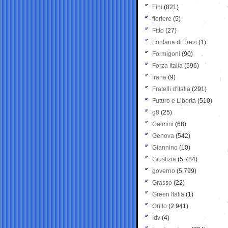
Fini
(821)
fioriere
(5)
Fitto
(27)
Fontana di Trevi
(1)
Formigoni
(90)
Forza Italia
(596)
frana
(9)
Fratelli d'Italia
(291)
Futuro e Libertà
(510)
g8
(25)
Gelmini
(68)
Genova
(542)
Giannino
(10)
Giustizia
(5.784)
governo
(5.799)
Grasso
(22)
Green Italia
(1)
Grillo
(2.941)
Idv
(4)