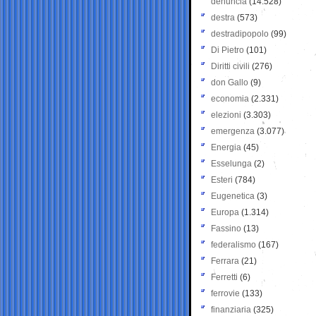
denuncia
(14.528)
destra
(573)
destradipopolo
(99)
Di Pietro
(101)
Diritti civili
(276)
don Gallo
(9)
economia
(2.331)
elezioni
(3.303)
emergenza
(3.077)
Energia
(45)
Esselunga
(2)
Esteri
(784)
Eugenetica
(3)
Europa
(1.314)
Fassino
(13)
federalismo
(167)
Ferrara
(21)
Ferretti
(6)
ferrovie
(133)
finanziaria
(325)