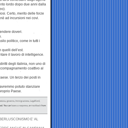
mento lordo dopo due anni dalla
eo).
osi. Certo, merito delle forze
nè ad incursioni nei covi.
etendere doveri.
s.
lo politico, come in tutti i
 quelli dell’est.
re il lavoro di intelligence.
itti degli italinia, non uno di
 accompagnamento coattivo al
aese. Un terzo dei posti in
fi avremmo potuto stanziare
 proprio Paese.
stizia
,
governo
,
Immigrazione
,
LegaNord
,
ed. You can
leave a response
, or
trackback
from
 BERLUSCONISMO E’ AL