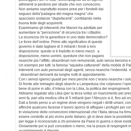
altrimenti si perdono per strade che non conoscono.
Non amiamo soprattutto essere presi per i fondelli dai
seguaci della”padagna del magna magna” che
spacciano sostanze “stupefacenti”, confidando nella
buona fede degli acquirenti.
Esaminiamo gli interventi che Maroni ha adottato per
aumentare la “percezione” di sicurezza tra i cittadini.
La sicurezza chi la garantisce in uno stato democratico?
Le forze dell’ordine. Primo atto significativo di questo
governo è stato tagliare di 3 miliardi i fondi a loro
disposizione: questo si è tradotto in meno mezzi a
disposizione, meno uomini, questure che non pagano
neanche più l’affitto, straordinari non remunerati, auto senza benzina e
Un esempio per tutti: la famosa “squadra catturandi” della mobile di 
interventi con auto personali degli agenti, senza neanche l’indennità m
straordinari derivanti da lunghe notti di appostamento.
Con i servizi igienici guasti per mesi perchè non c’erano neanche i sol
Di fronte alle immagini degli sbarchi a Lampedusa che colpivano l’opin
bene di porre in atto, d’intesa con la Libia, la politica dei respingimenti.
Abbiamo regalato alla Libia (per la terza volta) un risarcimento per pre
anni fa, pari alla modica cifra di 5 miliardi (per l’Abruzzo si è, fino ad o
Dati a fondo perso a un regime dove vengono negati i diritti umani, con
affinchè qualcuno facesse il lavoro sporco di affogare i profughi per con
In violazione delle convenzioni internazionali che l’Italia stessa ha firm
essere condotto al più vicino porto italiano, gli si deve dare la possibili
per legge è riconosciuto a chi proviene da Paesi in guerra o dove esiston
Ovviamente poi si può concedere o meno, ma la prassi di respingerli 
accertalemento è illegale.