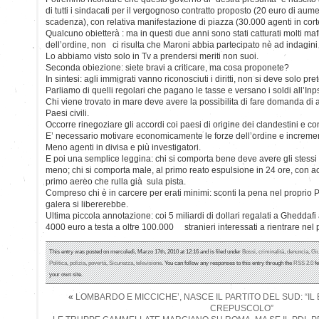
di tutti i sindacati per il vergognoso contratto proposto (20 euro di au
scadenza), con relativa manifestazione di piazza (30.000 agenti in cort
Qualcuno obietterà : ma in questi due anni sono stati catturati molti mafi
dell’ordine, non ci risulta che Maroni abbia partecipato nè ad indagini 
Lo abbiamo visto solo in Tv a prendersi meriti non suoi.
Seconda obiezione: siete bravi a criticare, ma cosa proponete?
In sintesi: agli immigrati vanno riconosciuti i diritti, non si deve solo pr
Parliamo di quelli regolari che pagano le tasse e versano i soldi all’Inp
Chi viene trovato in mare deve avere la possibilita di fare domanda di asi
Paesi civili.
Occorre rinegoziare gli accordi coi paesi di origine dei clandestini e con
E’ necessario motivare economicamente le forze dell’ordine e incrementa
Meno agenti in divisa e più investigatori.
E poi una semplice leggina: chi si comporta bene deve avere gli stessi dir
meno; chi si comporta male, al primo reato espulsione in 24 ore, con
primo aereo che rulla già sula pista.
Compreso chi è in carcere per erati minimi: sconti la pena nel proprio P
galera si libererebbe.
Ultima piccola annotazione: coi 5 miliardi di dollari regalati a Ghedda
4000 euro a testa a oltre 100.000 stranieri interessati a rientrare nel
This entry was posted on mercoledì, Marzo 17th, 2010 at 12:16 and is filed under
Bossi
,
criminalità
,
denuncia
,
Giu
Politica
,
polizia
,
povertà
,
Sicurezza
,
televisione
. You can follow any responses to this entry through the
RSS 2.0
fe
your own site.
«
LOMBARDO E MICCICHE’, NASCE IL PARTITO DEL SUD: “IL
CREPUSCOLO”