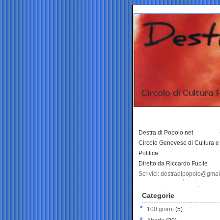
Destra di Popolo.net
Circolo Genovese di Cultura e
Politica
Diretto da Riccardo Fucile
Scrivici: destradipopolo@gma
Categorie
100 giorni
(5)