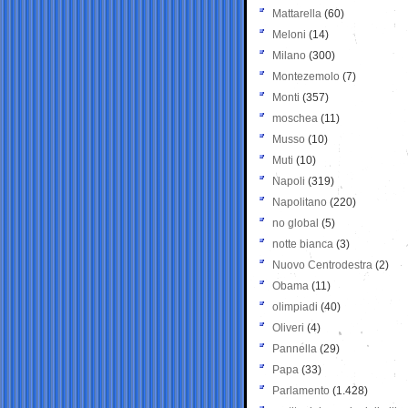
Mattarella
(60)
Meloni
(14)
Milano
(300)
Montezemolo
(7)
Monti
(357)
moschea
(11)
Musso
(10)
Muti
(10)
Napoli
(319)
Napolitano
(220)
no global
(5)
notte bianca
(3)
Nuovo Centrodestra
(2)
Obama
(11)
olimpiadi
(40)
Oliveri
(4)
Pannella
(29)
Papa
(33)
Parlamento
(1.428)