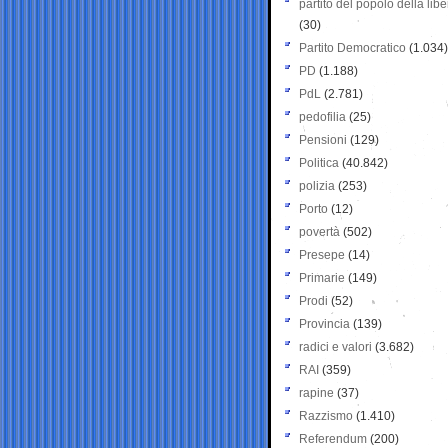
partito del popolo della libe
(30)
Partito Democratico
(1.034)
PD
(1.188)
PdL
(2.781)
pedofilia
(25)
Pensioni
(129)
Politica
(40.842)
polizia
(253)
Porto
(12)
povertà
(502)
Presepe
(14)
Primarie
(149)
Prodi
(52)
Provincia
(139)
radici e valori
(3.682)
RAI
(359)
rapine
(37)
Razzismo
(1.410)
Referendum
(200)