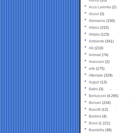
Aborto
(20)
Acca Larentia
(2)
Alcool
(3)
Alemanno
(150)
Alfano
(315)
Alitalia
(123)
Ambiente
(341)
AN
(210)
Animali
(74)
Arancioni
(2)
arte
(175)
Attentato
(329)
Auguri
(13)
Batini
(3)
Berlusconi
(4.295)
Bersani
(234)
Biasotti
(12)
Boldrini
(4)
Bossi
(1.221)
Brambilla
(38)