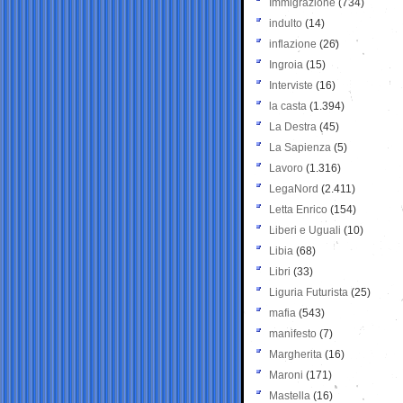
Immigrazione
(734)
indulto
(14)
inflazione
(26)
Ingroia
(15)
Interviste
(16)
la casta
(1.394)
La Destra
(45)
La Sapienza
(5)
Lavoro
(1.316)
LegaNord
(2.411)
Letta Enrico
(154)
Liberi e Uguali
(10)
Libia
(68)
Libri
(33)
Liguria Futurista
(25)
mafia
(543)
manifesto
(7)
Margherita
(16)
Maroni
(171)
Mastella
(16)