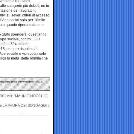
versione «sociale»,
alle categorie più deboli, nè in
tazione dei lavoratori.
tivi e i severi criteri di accesso
l’Ape social solo per 18mila
o a quanto riportato da uno
e lo Stato spenderà quest’anno
’Ape sociale, contro i 300
le è di 504 milioni.
018, sempre rispetto alle
 Ape sociale e «precoci» solo
irca la metà delle 60mila che
 responses to this entry through the
RSS 2.0
CLAN: “MAI IN GINOCCHIO,
 E LA PAURA DEI SONDAGGI
»