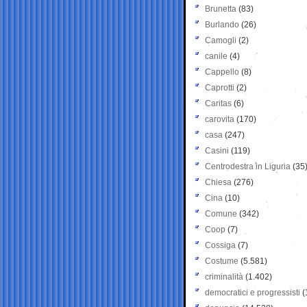
Brunetta
(83)
Burlando
(26)
Camogli
(2)
canile
(4)
Cappello
(8)
Caprotti
(2)
Caritas
(6)
carovita
(170)
casa
(247)
Casini
(119)
Centrodestra in Liguria
(35
Chiesa
(276)
Cina
(10)
Comune
(342)
Coop
(7)
Cossiga
(7)
Costume
(5.581)
criminalità
(1.402)
democratici e progressisti
(