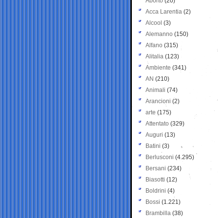
Aborto
(20)
Acca Larentia
(2)
Alcool
(3)
Alemanno
(150)
Alfano
(315)
Alitalia
(123)
Ambiente
(341)
AN
(210)
Animali
(74)
Arancioni
(2)
arte
(175)
Attentato
(329)
Auguri
(13)
Batini
(3)
Berlusconi
(4.295)
Bersani
(234)
Biasotti
(12)
Boldrini
(4)
Bossi
(1.221)
Brambilla
(38)