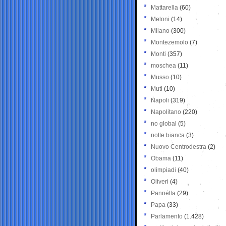
Mattarella
(60)
Meloni
(14)
Milano
(300)
Montezemolo
(7)
Monti
(357)
moschea
(11)
Musso
(10)
Muti
(10)
Napoli
(319)
Napolitano
(220)
no global
(5)
notte bianca
(3)
Nuovo Centrodestra
(2)
Obama
(11)
olimpiadi
(40)
Oliveri
(4)
Pannella
(29)
Papa
(33)
Parlamento
(1.428)