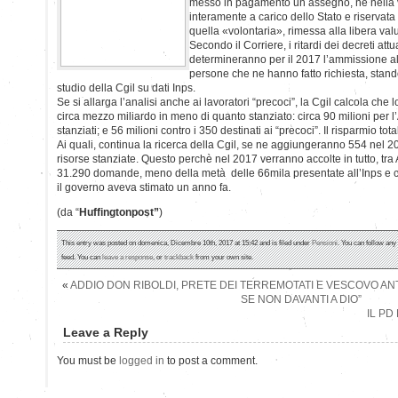
messo in pagamento un assegno, nè nella 
interamente a carico dello Stato e riservata 
quella «volontaria», rimessa alla libera valu
Secondo il Corriere, i ritardi dei decreti attua
determineranno per il 2017 l’ammissione al
persone che ne hanno fatto richiesta, stand
studio della Cgil su dati Inps.
Se si allarga l’analisi anche ai lavoratori “precoci”, la Cgil calcola ch
circa mezzo miliardo in meno di quanto stanziato: circa 90 milioni per l
stanziati; e 56 milioni contro i 350 destinati ai “precoci”. Il risparmio tota
Ai quali, continua la ricerca della Cgil, se ne aggiungeranno 554 nel 2
risorse stanziate. Questo perchè nel 2017 verranno accolte in tutto, tra
31.290 domande, meno della metà delle 66mila presentate all’Inps e c
il governo aveva stimato un anno fa.
(da “
Huffingtonpost”
)
This entry was posted on domenica, Dicembre 10th, 2017 at 15:42 and is filed under
Pensioni
. You can follow any
feed. You can
leave a response
, or
trackback
from your own site.
«
ADDIO DON RIBOLDI, PRETE DEI TERREMOTATI E VESCOVO ANTI
SE NON DAVANTI A DIO”
IL PD
Leave a Reply
You must be
logged in
to post a comment.