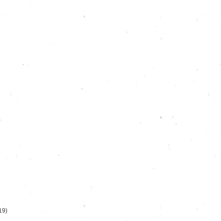
)
19)