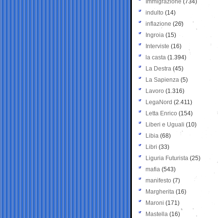
Immigrazione
(734)
indulto
(14)
inflazione
(26)
Ingroia
(15)
Interviste
(16)
la casta
(1.394)
La Destra
(45)
La Sapienza
(5)
Lavoro
(1.316)
LegaNord
(2.411)
Letta Enrico
(154)
Liberi e Uguali
(10)
Libia
(68)
Libri
(33)
Liguria Futurista
(25)
mafia
(543)
manifesto
(7)
Margherita
(16)
Maroni
(171)
Mastella
(16)