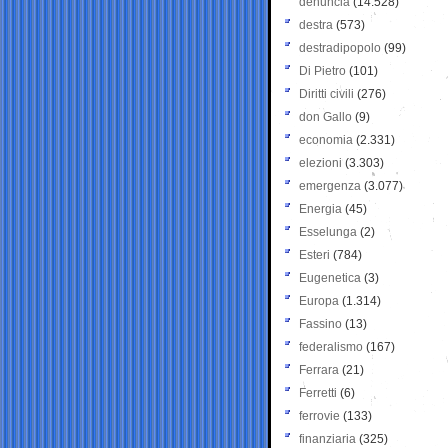
denuncia
(14.528)
destra
(573)
destradipopolo
(99)
Di Pietro
(101)
Diritti civili
(276)
don Gallo
(9)
economia
(2.331)
elezioni
(3.303)
emergenza
(3.077)
Energia
(45)
Esselunga
(2)
Esteri
(784)
Eugenetica
(3)
Europa
(1.314)
Fassino
(13)
federalismo
(167)
Ferrara
(21)
Ferretti
(6)
ferrovie
(133)
finanziaria
(325)