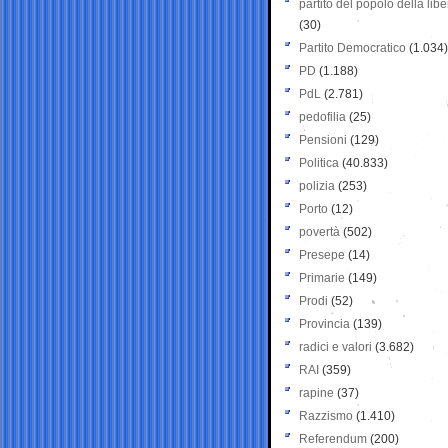
partito del popolo della libe
(30)
Partito Democratico
(1.034)
PD
(1.188)
PdL
(2.781)
pedofilia
(25)
Pensioni
(129)
Politica
(40.833)
polizia
(253)
Porto
(12)
povertà
(502)
Presepe
(14)
Primarie
(149)
Prodi
(52)
Provincia
(139)
radici e valori
(3.682)
RAI
(359)
rapine
(37)
Razzismo
(1.410)
Referendum
(200)