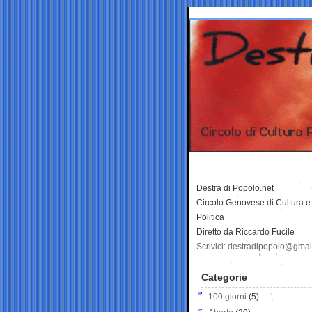
Destra di Popolo.net
Circolo Genovese di Cultura e
Politica
Diretto da Riccardo Fucile
Scrivici: destradipopolo@gma
Categorie
100 giorni
(5)