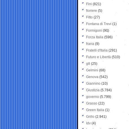
Fini
(821)
fioriere
(5)
Fitto
(27)
Fontana di Trevi
(1)
Formigoni
(90)
Forza Italia
(596)
frana
(9)
Fratelli d'Italia
(291)
Futuro e Libertà
(510)
g8
(25)
Gelmini
(68)
Genova
(542)
Giannino
(10)
Giustizia
(5.784)
governo
(5.799)
Grasso
(22)
Green Italia
(1)
Grillo
(2.941)
Idv
(4)