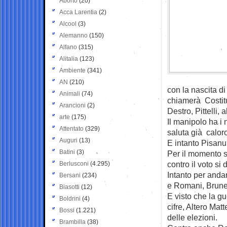
Aborto
(20)
Acca Larentia
(2)
Alcool
(3)
Alemanno
(150)
Alfano
(315)
Alitalia
(123)
Ambiente
(341)
AN
(210)
con la nascita d
Animali
(74)
chiamerà Costitu
Arancioni
(2)
Destro, Pittelli, 
arte
(175)
Il manipolo ha i 
Attentato
(329)
saluta già calor
Auguri
(13)
E intanto Pisanu 
Batini
(3)
Per il momento st
contro il voto si 
Berlusconi
(4.295)
Intanto per anda
Bersani
(234)
e Romani, Brune
Biasotti
(12)
E visto che la gu
Boldrini
(4)
cifre, Altero Mat
Bossi
(1.221)
delle elezioni.
Brambilla
(38)