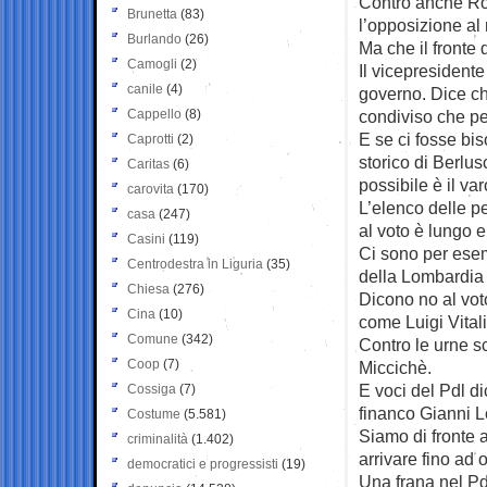
Contro anche Ron
Brunetta
(83)
l’opposizione al
Burlando
(26)
Ma che il fronte 
Camogli
(2)
Il vicepresidente
canile
(4)
governo. Dice ch
Cappello
(8)
condiviso che pe
E se ci fosse bis
Caprotti
(2)
storico di Berlu
Caritas
(6)
possibile è il va
carovita
(170)
L’elenco delle p
casa
(247)
al voto è lungo e
Casini
(119)
Ci sono per ese
Centrodestra in Liguria
(35)
della Lombardia
Chiesa
(276)
Dicono no al voto
Cina
(10)
come Luigi Vital
Comune
(342)
Contro le urne s
Coop
(7)
Miccichè.
E voci del Pdl di
Cossiga
(7)
financo Gianni L
Costume
(5.581)
Siamo di fronte 
criminalità
(1.402)
arrivare fino ad 
democratici e progressisti
(19)
Una frana nel Pdl