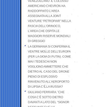
VENEZUELANO .IL COLOSSO
AMERICANO CHEVRON HA
RADDOPPIATO L’AREA
ASSEGNATA ALLA JOINT
VENTURE “PETROPIAR” NELLA
FASCIA DELL’ORINOCO,
L’AREA CHE OSPITA LE
MAGGIORI RISERVE MONDIALI
DI GREGGIO
LA GERMANIA SI CONFERMA IL
VENTRE MOLLE DELL’EUROPA
(PER LA GIOIA DI PUTIN). COME
MAI I TEDESCHI NON
VOGLIONO AMMETTERE CHE
DIETRO AL CASO DEL DRONE
PIENO DI ESPLOSIVO
RINVENUTO ALL’AEROPORTO
DI LIPSIA C’È LA RUSSIA?
GIULIANO FERRARA: ’CHE
COSA C’È SOTTO DIETRO
DAVANTI A LATO DEL “SIGNOR