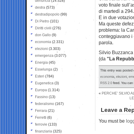
denuncia
(14.528)
voto finale sull
destra
(573)
di martedì a 294.
destradipopolo
(99)
E in due votazio
Di Pietro
(101)
Ma queste defezi
Diritti civili
(276)
problema: la Cam
don Gallo
(9)
conteggiavano i 
economia
(2.331)
parola.
elezioni
(3.303)
Silvio Buzzanca
emergenza
(3.077)
(da
“La Repubb
Energia
(45)
Esselunga
(2)
This entry was posted 
Esteri
(784)
economia
,
elezioni
,
em
Eugenetica
(3)
RSS 2.0
feed. You can
Europa
(1.314)
«
PERCHE’ SILVIO 
Fassino
(13)
LE
federalismo
(167)
Leave a Rep
Ferrara
(21)
Ferretti
(6)
You must be
log
ferrovie
(133)
finanziaria
(325)