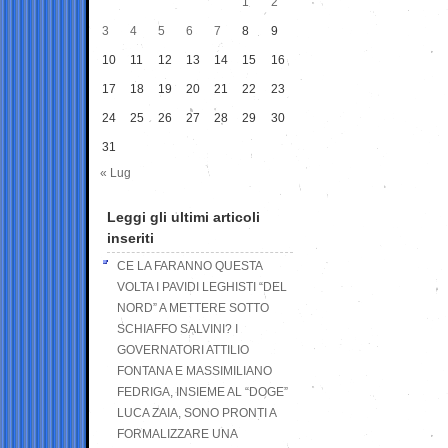
1
2
3
4
5
6
7
8
9
10
11
12
13
14
15
16
17
18
19
20
21
22
23
24
25
26
27
28
29
30
31
« Lug
Leggi gli ultimi articoli
inseriti
CE LA FARANNO QUESTA
VOLTA I PAVIDI LEGHISTI “DEL
NORD” A METTERE SOTTO
SCHIAFFO SALVINI? I
GOVERNATORI ATTILIO
FONTANA E MASSIMILIANO
FEDRIGA, INSIEME AL “DOGE”
LUCA ZAIA, SONO PRONTI A
FORMALIZZARE UNA