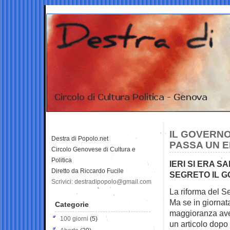
IL GOVERNO
Destra di Popolo.net
PASSA UN E
Circolo Genovese di Cultura e
Politica
IERI SI ERA S
Diretto da Riccardo Fucile
SEGRETO IL 
Scrivici: destradipopolo@gmail.com
La riforma del Se
Ma se in giornat
Categorie
maggioranza av
100 giorni
(5)
un articolo dopo 