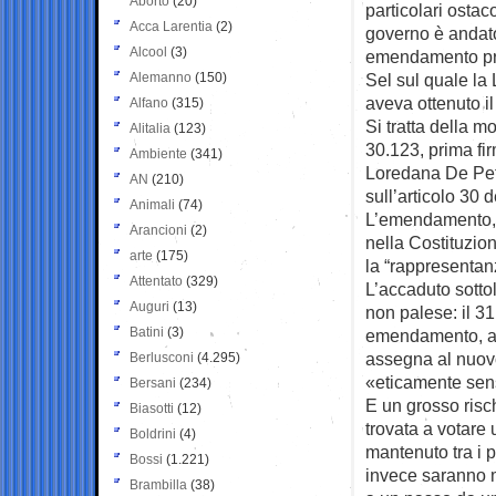
Aborto
(20)
particolari ostacol
Acca Larentia
(2)
governo è andato
Alcool
(3)
emendamento pr
Alemanno
(150)
Sel sul quale la
aveva ottenuto il
Alfano
(315)
Si tratta della m
Alitalia
(123)
30.123, prima fi
Ambiente
(341)
Loredana De Pet
AN
(210)
sull’articolo 30 d
Animali
(74)
L’emendamento, a
Arancioni
(2)
nella Costituzio
arte
(175)
la “rappresentan
Attentato
(329)
L’accaduto sotto
Auguri
(13)
non palese: il 3
Batini
(3)
emendamento, a 
assegna al nuovo
Berlusconi
(4.295)
«eticamente sensi
Bersani
(234)
E un grosso risch
Biasotti
(12)
trovata a votar
Boldrini
(4)
mantenuto tra i p
Bossi
(1.221)
invece saranno m
Brambilla
(38)