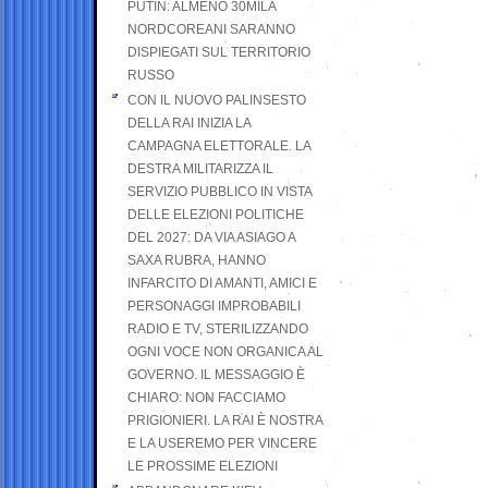
PUTIN: ALMENO 30MILA
NORDCOREANI SARANNO
DISPIEGATI SUL TERRITORIO
RUSSO
CON IL NUOVO PALINSESTO
DELLA RAI INIZIA LA
CAMPAGNA ELETTORALE. LA
DESTRA MILITARIZZA IL
SERVIZIO PUBBLICO IN VISTA
DELLE ELEZIONI POLITICHE
DEL 2027: DA VIA ASIAGO A
SAXA RUBRA, HANNO
INFARCITO DI AMANTI, AMICI E
PERSONAGGI IMPROBABILI
RADIO E TV, STERILIZZANDO
OGNI VOCE NON ORGANICA AL
GOVERNO. IL MESSAGGIO È
CHIARO: NON FACCIAMO
PRIGIONIERI. LA RAI È NOSTRA
E LA USEREMO PER VINCERE
LE PROSSIME ELEZIONI