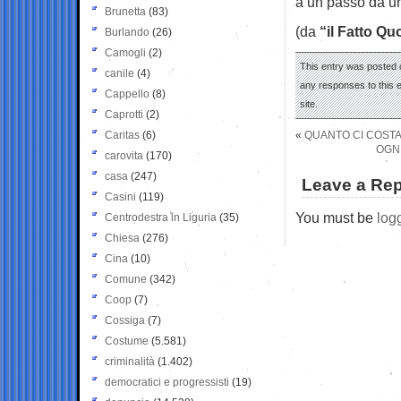
a un passo da un
Brunetta
(83)
(da
“il Fatto Qu
Burlando
(26)
Camogli
(2)
This entry was posted o
canile
(4)
any responses to this 
Cappello
(8)
site.
Caprotti
(2)
Caritas
(6)
«
QUANTO CI COSTA
OGNI
carovita
(170)
casa
(247)
Leave a Rep
Casini
(119)
You must be
log
Centrodestra in Liguria
(35)
Chiesa
(276)
Cina
(10)
Comune
(342)
Coop
(7)
Cossiga
(7)
Costume
(5.581)
criminalità
(1.402)
democratici e progressisti
(19)