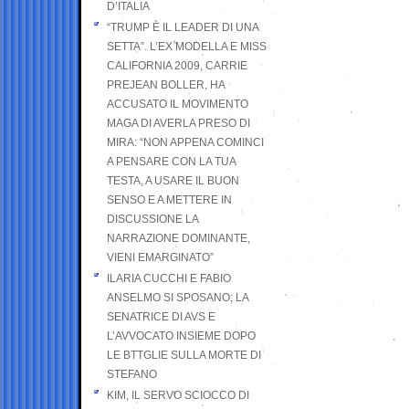
D’ITALIA
“TRUMP È IL LEADER DI UNA
SETTA”. L’EX MODELLA E MISS
CALIFORNIA 2009, CARRIE
PREJEAN BOLLER, HA
ACCUSATO IL MOVIMENTO
MAGA DI AVERLA PRESO DI
MIRA: “NON APPENA COMINCI
A PENSARE CON LA TUA
TESTA, A USARE IL BUON
SENSO E A METTERE IN
DISCUSSIONE LA
NARRAZIONE DOMINANTE,
VIENI EMARGINATO”
ILARIA CUCCHI E FABIO
ANSELMO SI SPOSANO; LA
SENATRICE DI AVS E
L’AVVOCATO INSIEME DOPO
LE BTTGLIE SULLA MORTE DI
STEFANO
KIM, IL SERVO SCIOCCO DI