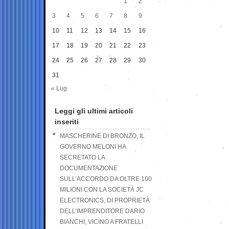
1
2
3
4
5
6
7
8
9
10
11
12
13
14
15
16
17
18
19
20
21
22
23
24
25
26
27
28
29
30
31
« Lug
Leggi gli ultimi articoli
inseriti
MASCHERINE DI BRONZO, IL
GOVERNO MELONI HA
SECRETATO LA
DOCUMENTAZIONE
SULL’ACCORDO DA OLTRE 100
MILIONI CON LA SOCIETÀ JC
ELECTRONICS, DI PROPRIETÀ
DELL’IMPRENDITORE DARIO
BIANCHI, VICINO A FRATELLI