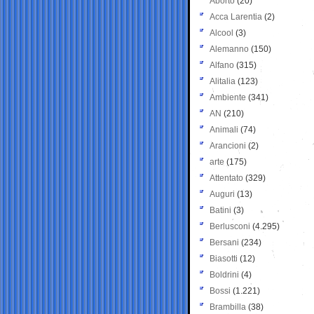
Aborto
(20)
Acca Larentia
(2)
Alcool
(3)
Alemanno
(150)
Alfano
(315)
Alitalia
(123)
Ambiente
(341)
AN
(210)
Animali
(74)
Arancioni
(2)
arte
(175)
Attentato
(329)
Auguri
(13)
Batini
(3)
Berlusconi
(4.295)
Bersani
(234)
Biasotti
(12)
Boldrini
(4)
Bossi
(1.221)
Brambilla
(38)