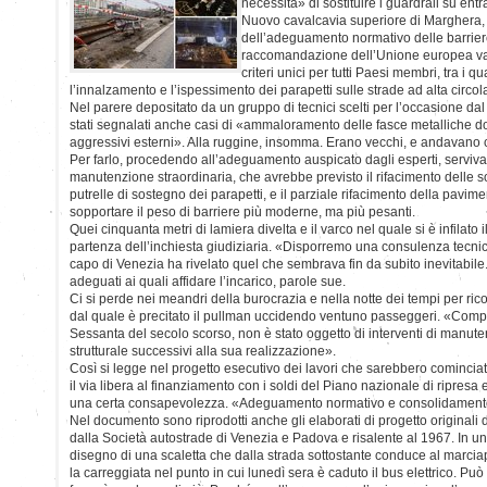
necessità» di sostituire i guardrail su ent
Nuovo cavalcavia superiore di Marghera, 
dell’adeguamento normativo delle barriere
raccomandazione dell’Unione europea va
criteri unici per tutti Paesi membri, tra i qu
l’innalzamento e l’ispessimento dei parapetti sulle strade ad alta circol
Nel parere depositato da un gruppo di tecnici scelti per l’occasione 
stati segnalati anche casi di «ammaloramento delle fasce metalliche dovu
aggressivi esterni». Alla ruggine, insomma. Erano vecchi, e andavano 
Per farlo, procedendo all’adeguamento auspicato dagli esperti, serviva
manutenzione straordinaria, che avrebbe previsto il rifacimento delle so
putrelle di sostegno dei parapetti, e il parziale rifacimento della pavi
sopportare il peso di barriere più moderne, ma più pesanti.
Quei cinquanta metri di lamiera divelta e il varco nel quale si è infilato i
partenza dell’inchiesta giudiziaria. «Disporremo una consulenza tecnica
capo di Venezia ha rivelato quel che sembrava fin da subito inevitabile.
adeguati ai quali affidare l’incarico, parole sue.
Ci si perde nei meandri della burocrazia e nella notte dei tempi per rico
dal quale è precitato il pullman uccidendo ventuno passeggeri. «Comple
Sessanta del secolo scorso, non è stato oggetto di interventi di manute
strutturale successivi alla sua realizzazione».
Così si legge nel progetto esecutivo dei lavori che sarebbero cominciat
il via libera al finanziamento con i soldi del Piano nazionale di ripresa e 
una certa consapevolezza. «Adeguamento normativo e consolidamento
Nel documento sono riprodotti anche gli elaborati di progetto originali d
dalla Società autostrade di Venezia e Padova e risalente al 1967. In un
disegno di una scaletta che dalla strada sottostante conduce al marcia
la carreggiata nel punto in cui lunedì sera è caduto il bus elettrico. Pu