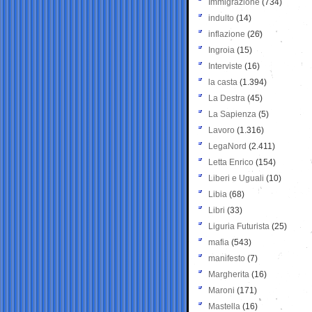
Immigrazione
(734)
indulto
(14)
inflazione
(26)
Ingroia
(15)
Interviste
(16)
la casta
(1.394)
La Destra
(45)
La Sapienza
(5)
Lavoro
(1.316)
LegaNord
(2.411)
Letta Enrico
(154)
Liberi e Uguali
(10)
Libia
(68)
Libri
(33)
Liguria Futurista
(25)
mafia
(543)
manifesto
(7)
Margherita
(16)
Maroni
(171)
Mastella
(16)