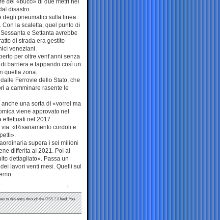
re del «buco» di due metri nel
dal disastro.
e degli pneumatici sulla linea
 Con la scaletta, quel punto di
ni Sessanta e Settanta avrebbe
tto di strada era gestito
ici veneziani.
perto per oltre vent’anni senza
di barriera e tappando così un
in quella zona.
dalle Ferrovie dello Stato, che
ori a camminare rasente le
o anche una sorta di «vorrei ma
onomica viene approvato nel
 effettuati nel 2017.
i, via. «Risanamento cordoli e
petti».
aordinaria supera i sei milioni
ene differita al 2021. Poi al
ito dettagliato». Passa un
dei lavori venti mesi. Quelli sul
verno.
es to this entry through the
RSS 2.0
feed. You