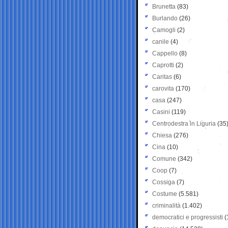
Brunetta
(83)
Burlando
(26)
Camogli
(2)
canile
(4)
Cappello
(8)
Caprotti
(2)
Caritas
(6)
carovita
(170)
casa
(247)
Casini
(119)
Centrodestra in Liguria
(35
Chiesa
(276)
Cina
(10)
Comune
(342)
Coop
(7)
Cossiga
(7)
Costume
(5.581)
criminalità
(1.402)
democratici e progressisti
(