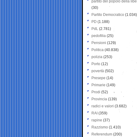
partito del popolo della libe
(30)
Partito Democratico
(1.034)
PD
(1.188)
PdL
(2.781)
pedofilia
(25)
Pensioni
(129)
Politica
(40.838)
polizia
(253)
Porto
(12)
povertà
(502)
Presepe
(14)
Primarie
(149)
Prodi
(52)
Provincia
(139)
radici e valori
(3.682)
RAI
(359)
rapine
(37)
Razzismo
(1.410)
Referendum
(200)