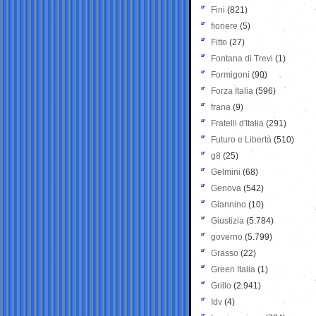
Fini
(821)
fioriere
(5)
Fitto
(27)
Fontana di Trevi
(1)
Formigoni
(90)
Forza Italia
(596)
frana
(9)
Fratelli d'Italia
(291)
Futuro e Libertà
(510)
g8
(25)
Gelmini
(68)
Genova
(542)
Giannino
(10)
Giustizia
(5.784)
governo
(5.799)
Grasso
(22)
Green Italia
(1)
Grillo
(2.941)
Idv
(4)