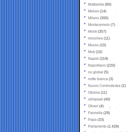
Mattarella
(60)
Meloni
(14)
Milano
(300)
Montezemolo
(7)
Monti
(357)
moschea
(11)
Musso
(10)
Muti
(10)
Napoli
(319)
Napolitano
(220)
no global
(5)
notte bianca
(3)
Nuovo Centrodestra
(2)
Obama
(11)
olimpiadi
(40)
Oliveri
(4)
Pannella
(29)
Papa
(33)
Parlamento
(1.428)