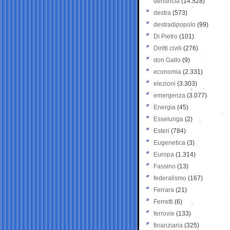
denuncia
(14.528)
destra
(573)
destradipopolo
(99)
Di Pietro
(101)
Diritti civili
(276)
don Gallo
(9)
economia
(2.331)
elezioni
(3.303)
emergenza
(3.077)
Energia
(45)
Esselunga
(2)
Esteri
(784)
Eugenetica
(3)
Europa
(1.314)
Fassino
(13)
federalismo
(167)
Ferrara
(21)
Ferretti
(6)
ferrovie
(133)
finanziaria
(325)