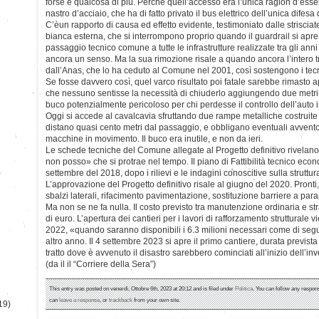
forse è qualcosa di più. Perché quell’accesso era l’unica ragion d’esse
nastro d’acciaio, che ha di fatto privato il bus elettrico dell’unica difesa 
C’èun rapporto di causa ed effetto evidente, testimoniato dalle strisciat
bianca esterna, che si interrompono proprio quando il guardrail si apre.
passaggio tecnico comune a tutte le infrastrutture realizzate tra gli an
ancora un senso. Ma la sua rimozione risale a quando ancora l’intero tra
dall’Anas, che lo ha ceduto al Comune nel 2001, così sostengono i tecn
Se fosse davvero così, quel varco risultato poi fatale sarebbe rimasto a
che nessuno sentisse la necessità di chiuderlo aggiungendo due metri 
buco potenzialmente pericoloso per chi perdesse il controllo dell’auto 
Oggi si accede al cavalcavia sfruttando due rampe metalliche costruite 
distano quasi cento metri dal passaggio, e obbligano eventuali avvent
macchine in movimento. Il buco era inutile, e non da ieri.
Le schede tecniche del Comune allegate al Progetto definitivo rivelan
non posso» che si protrae nel tempo. Il piano di Fattibilità tecnico ec
)
settembre del 2018, dopo i rilievi e le indagini conoscitive sulla struttura
L’approvazione del Progetto definitivo risale al giugno del 2020. Pront
sbalzi laterali, rifacimento pavimentazione, sostituzione barriere a para
Ma non se ne fa nulla. Il costo previsto tra manutenzione ordinaria e str
di euro. L’apertura dei cantieri per i lavori di rafforzamento strutturale vi
2022, «quando saranno disponibili i 6.3 milioni necessari come di segu
altro anno. Il 4 settembre 2023 si apre il primo cantiere, durata prevista 
tratto dove è avvenuto il disastro sarebbero cominciati all’inizio dell’in
(da il il “Corriere della Sera”)
This entry was posted on venerdì, Ottobre 6th, 2023 at 20:12 and is filed under
Politica
. You can follow any respons
can
leave a response
, or
trackback
from your own site.
19)