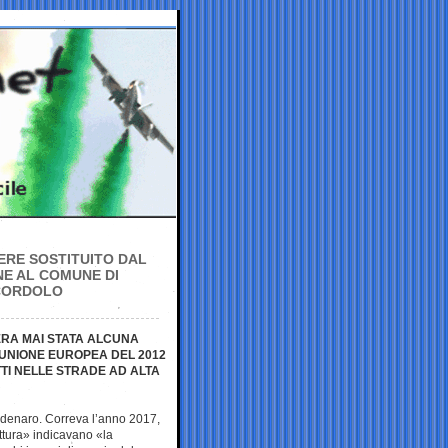
ERE SOSTITUITO DAL
NE AL COMUNE DI
L CORDOLO
’ERA MAI STATA ALCUNA
UNIONE EUROPEA DEL 2012
TI NELLE STRADE AD ALTA
l denaro. Correva l’anno 2017,
ttura» indicavano «la