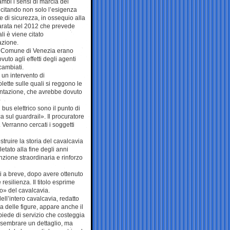
rambi i sensi di marcia del
citando non solo l’esigenza
 di sicurezza, in ossequio alla
rata nel 2012 che prevede
ali è viene citato
azione.
dal Comune di Venezia erano
to agli effetti degli agenti
cambiati.
 un intervento di
lette sulle quali si reggono le
mentazione, che avrebbe dovuto
l bus elettrico sono il punto di
 sul guardrail». Il procuratore
 Verranno cercati i soggetti
struire la storia del cavalcavia
tato alla fine degli anni
nzione straordinaria e rinforzo
i a breve, dopo avere ottenuto
resilienza. Il titolo esprime
» del cavalcavia.
ell’intero cavalcavia, redatto
a delle figure, appare anche il
piede di servizio che costeggia
ò sembrare un dettaglio, ma