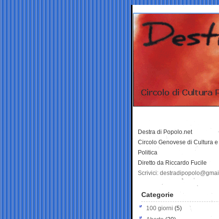
Destra di Popolo.net
Circolo Genovese di Cultura e
Politica
Diretto da Riccardo Fucile
Scrivici: destradipopolo@gma
Categorie
100 giorni
(5)