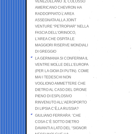
VENEZUELANO .IL COLOSSO
AMERICANO CHEVRON HA
RADDOPPIATO L’AREA
ASSEGNATA ALLA JOINT
VENTURE “PETROPIAR” NELLA
FASCIA DELL’ORINOCO,
L’AREA CHE OSPITA LE
MAGGIORI RISERVE MONDIALI
DI GREGGIO
LA GERMANIA SI CONFERMA IL
VENTRE MOLLE DELL’EUROPA
(PER LA GIOIA DI PUTIN). COME
MAI I TEDESCHI NON
VOGLIONO AMMETTERE CHE
DIETRO AL CASO DEL DRONE
PIENO DI ESPLOSIVO
RINVENUTO ALL’AEROPORTO
DI LIPSIA C’È LA RUSSIA?
GIULIANO FERRARA: ’CHE
COSA C’È SOTTO DIETRO
DAVANTI A LATO DEL “SIGNOR