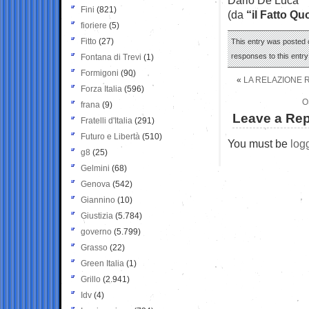
Fini
(821)
(da
“il Fatto Qu
fioriere
(5)
Fitto
(27)
This entry was posted 
responses to this entr
Fontana di Trevi
(1)
Formigoni
(90)
«
LA RELAZIONE 
Forza Italia
(596)
O
frana
(9)
Leave a Rep
Fratelli d'Italia
(291)
Futuro e Libertà
(510)
You must be
log
g8
(25)
Gelmini
(68)
Genova
(542)
Giannino
(10)
Giustizia
(5.784)
governo
(5.799)
Grasso
(22)
Green Italia
(1)
Grillo
(2.941)
Idv
(4)