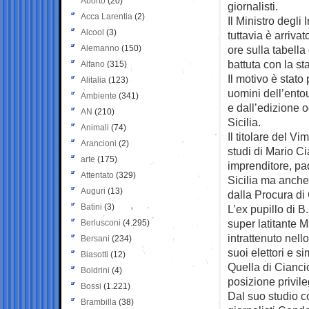
Aborto
(20)
giornalisti.
Acca Larentia
(2)
Il Ministro degli
Alcool
(3)
tuttavia è arriva
Alemanno
(150)
ore sulla tabella
battuta con la s
Alfano
(315)
Il motivo è stato
Alitalia
(123)
uomini dell’ent
Ambiente
(341)
e dall’edizione 
AN
(210)
Sicilia.
Animali
(74)
Il titolare del Vi
Arancioni
(2)
studi di Mario Ci
arte
(175)
imprenditore, pa
Attentato
(329)
Sicilia ma anche
Auguri
(13)
dalla Procura di
Batini
(3)
L’ex pupillo di B.
super latitante 
Berlusconi
(4.295)
intrattenuto nell
Bersani
(234)
suoi elettori e si
Biasotti
(12)
Quella di Cianci
Boldrini
(4)
posizione privile
Bossi
(1.221)
Dal suo studio c
Brambilla
(38)