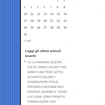
1
2
3
4
5
6
7
8
9
10
11
12
13
14
15
16
17
18
19
20
21
22
23
24
25
26
27
28
29
30
31
« Lug
Leggi gli ultimi articoli
inseriti
CE LA FARANNO QUESTA
VOLTA I PAVIDI LEGHISTI “DEL
NORD” A METTERE SOTTO
SCHIAFFO SALVINI? I
GOVERNATORI ATTILIO
FONTANA E MASSIMILIANO
FEDRIGA, INSIEME AL “DOGE”
LUCA ZAIA, SONO PRONTI A
FORMALIZZARE UNA