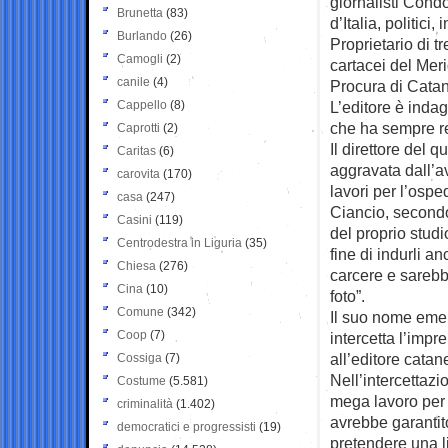
giornalisti Condo
Brunetta
(83)
d’Italia, politici
Burlando
(26)
Proprietario di tr
Camogli
(2)
cartacei del Meri
canile
(4)
Procura di Catan
Cappello
(8)
L’editore è inda
che ha sempre re
Caprotti
(2)
Il direttore del 
Caritas
(6)
aggravata dall’a
carovita
(170)
lavori per l’ospe
casa
(247)
Ciancio, secondo
Casini
(119)
del proprio stud
Centrodestra in Liguria
(35)
fine di indurli a
Chiesa
(276)
carcere e sarebbe
Cina
(10)
foto”.
Comune
(342)
Il suo nome eme
Coop
(7)
intercetta l’imp
all’editore catan
Cossiga
(7)
Nell’intercettaz
Costume
(5.581)
mega lavoro per 
criminalità
(1.402)
avrebbe garantito
democratici e progressisti
(19)
pretendere una lir