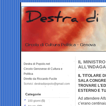
IL MINISTRO
Destra di Popolo.net
ALL’INDAGA
Circolo Genovese di Cultura e
Politica
IL TITOLARE D
Diretto da Riccardo Fucile
SALA CONGRES
Scrivici: destradipopolo@gmail.com
TROVARE L’ED
ESTERNO E T
Categorie
Ad attendere Alf
100 giorni
(5)
c’erano centinai