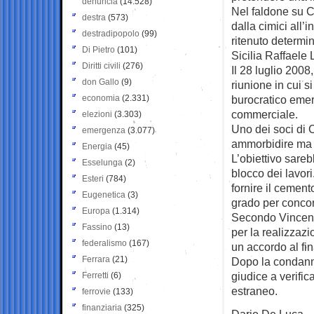
denuncia
(14.528)
Nel faldone su 
destra
(573)
dalla cimici all’
destradipopolo
(99)
ritenuto determi
Di Pietro
(101)
Sicilia Raffaele
Diritti civili
(276)
Il 28 luglio 200
don Gallo
(9)
riunione in cui s
economia
(2.331)
burocratico emers
commerciale.
elezioni
(3.303)
Uno dei soci di 
emergenza
(3.077)
ammorbidire ma n
Energia
(45)
L’obiettivo sareb
Esselunga
(2)
blocco dei lavor
Esteri
(784)
fornire il cemen
Eugenetica
(3)
grado per concor
Europa
(1.314)
Secondo Vincenzo
Fassino
(13)
per la realizzaz
federalismo
(167)
un accordo al fi
Ferrara
(21)
Dopo la condann
giudice a verific
Ferretti
(6)
estraneo.
ferrovie
(133)
finanziaria
(325)
Dario De Luca