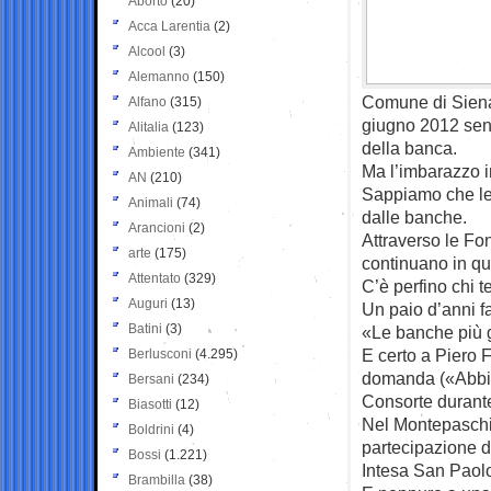
Aborto
(20)
Acca Larentia
(2)
Alcool
(3)
Alemanno
(150)
Comune di Siena,
Alfano
(315)
giugno 2012 senz
Alitalia
(123)
della banca.
Ambiente
(341)
Ma l’imbarazzo i
AN
(210)
Sappiamo che le p
Animali
(74)
dalle banche.
Arancioni
(2)
Attraverso le Fon
arte
(175)
continuano in qu
Attentato
(329)
C’è perfino chi teo
Auguri
(13)
Un paio d’anni f
Batini
(3)
«Le banche più g
E certo a Piero 
Berlusconi
(4.295)
domanda («Abbia
Bersani
(234)
Consorte durante
Biasotti
(12)
Nel Montepaschi,
Boldrini
(4)
partecipazione d
Bossi
(1.221)
Intesa San Paol
Brambilla
(38)