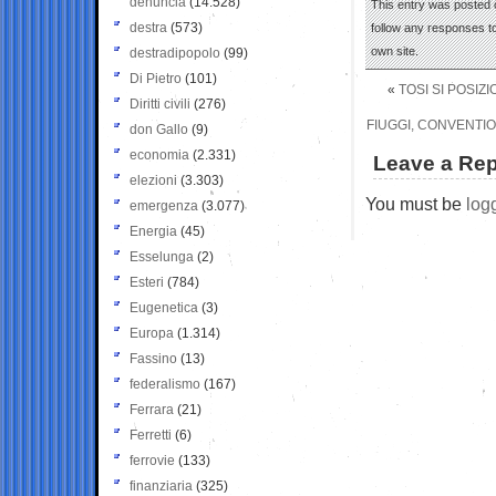
denuncia
(14.528)
This entry was posted o
destra
(573)
follow any responses to
own site.
destradipopolo
(99)
Di Pietro
(101)
«
TOSI SI POSIZ
Diritti civili
(276)
FIUGGI, CONVENTION
don Gallo
(9)
economia
(2.331)
Leave a Rep
elezioni
(3.303)
You must be
log
emergenza
(3.077)
Energia
(45)
Esselunga
(2)
Esteri
(784)
Eugenetica
(3)
Europa
(1.314)
Fassino
(13)
federalismo
(167)
Ferrara
(21)
Ferretti
(6)
ferrovie
(133)
finanziaria
(325)