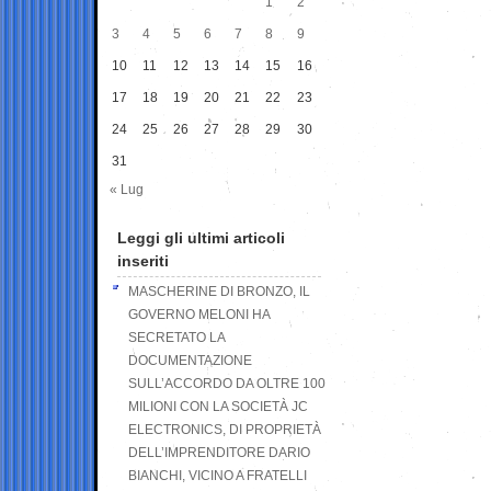
1
2
3
4
5
6
7
8
9
10
11
12
13
14
15
16
17
18
19
20
21
22
23
24
25
26
27
28
29
30
31
« Lug
Leggi gli ultimi articoli
inseriti
MASCHERINE DI BRONZO, IL
GOVERNO MELONI HA
SECRETATO LA
DOCUMENTAZIONE
SULL’ACCORDO DA OLTRE 100
MILIONI CON LA SOCIETÀ JC
ELECTRONICS, DI PROPRIETÀ
DELL’IMPRENDITORE DARIO
BIANCHI, VICINO A FRATELLI