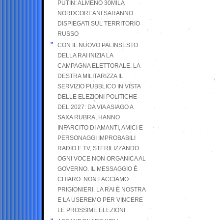
PUTIN: ALMENO 30MILA
NORDCOREANI SARANNO
DISPIEGATI SUL TERRITORIO
RUSSO
CON IL NUOVO PALINSESTO
DELLA RAI INIZIA LA
CAMPAGNA ELETTORALE. LA
DESTRA MILITARIZZA IL
SERVIZIO PUBBLICO IN VISTA
DELLE ELEZIONI POLITICHE
DEL 2027: DA VIA ASIAGO A
SAXA RUBRA, HANNO
INFARCITO DI AMANTI, AMICI E
PERSONAGGI IMPROBABILI
RADIO E TV, STERILIZZANDO
OGNI VOCE NON ORGANICA AL
GOVERNO. IL MESSAGGIO È
CHIARO: NON FACCIAMO
PRIGIONIERI. LA RAI È NOSTRA
E LA USEREMO PER VINCERE
LE PROSSIME ELEZIONI