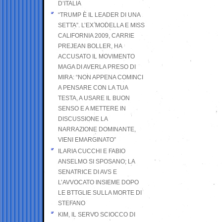
D’ITALIA
“TRUMP È IL LEADER DI UNA
SETTA”. L’EX MODELLA E MISS
CALIFORNIA 2009, CARRIE
PREJEAN BOLLER, HA
ACCUSATO IL MOVIMENTO
MAGA DI AVERLA PRESO DI
MIRA: “NON APPENA COMINCI
A PENSARE CON LA TUA
TESTA, A USARE IL BUON
SENSO E A METTERE IN
DISCUSSIONE LA
NARRAZIONE DOMINANTE,
VIENI EMARGINATO”
ILARIA CUCCHI E FABIO
ANSELMO SI SPOSANO; LA
SENATRICE DI AVS E
L’AVVOCATO INSIEME DOPO
LE BTTGLIE SULLA MORTE DI
STEFANO
KIM, IL SERVO SCIOCCO DI