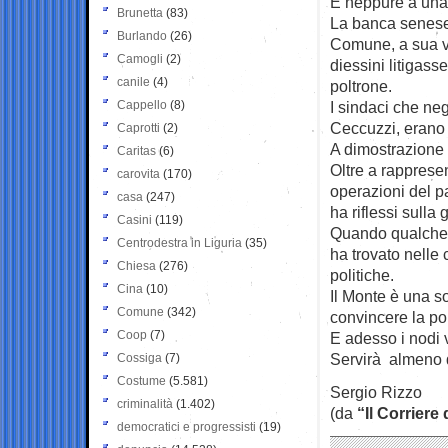
E neppure a una 
Brunetta
(83)
La banca senese 
Burlando
(26)
Comune, a sua vo
Camogli
(2)
diessini litigass
canile
(4)
poltrone.
Cappello
(8)
I sindaci che ne
Ceccuzzi, erano
Caprotti
(2)
A dimostrazione d
Caritas
(6)
Oltre a rappresen
carovita
(170)
operazioni del pa
casa
(247)
ha riflessi sulla 
Casini
(119)
Quando qualche m
Centrodestra in Liguria
(35)
ha trovato nelle
Chiesa
(276)
politiche.
Cina
(10)
Il Monte è una so
Comune
(342)
convincere la pol
Coop
(7)
E adesso i nodi 
Servirà almeno 
Cossiga
(7)
Costume
(5.581)
Sergio Rizzo
criminalità
(1.402)
(da
“Il Corriere
democratici e progressisti
(19)