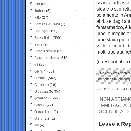
scarica addosso 
Fini
(821)
sleale o scorret
fioriere
(5)
solamente in Amer
Fitto
(27)
altri, se dagli a
Fontana di Trevi
(1)
fantasmatico, è l
Formigoni
(90)
lupo, e meglio a
Forza Italia
(596)
lupo stava più in
frana
(9)
valle, di intorbi
Fratelli d'Italia
(291)
molti applaudire
Futuro e Libertà
(510)
(da Repubblica)
g8
(25)
Gelmini
(68)
This entry was posted o
Genova
(542)
responses to this entr
Giannino
(10)
«
COSA SONO GLI ED
Giustizia
(5.784)
governo
(5.799)
NON ABBIAMO 
FMI TAGLIA 
Grasso
(22)
SCENDE AL 3
Green Italia
(1)
Grillo
(2.941)
Leave a Rep
Idv
(4)