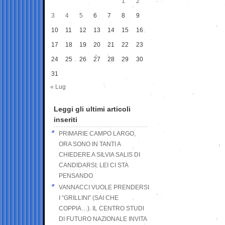
1
2
3
4
5
6
7
8
9
10
11
12
13
14
15
16
17
18
19
20
21
22
23
24
25
26
27
28
29
30
31
« Lug
Leggi gli ultimi articoli
inseriti
PRIMARIE CAMPO LARGO,
ORA SONO IN TANTI A
CHIEDERE A SILVIA SALIS DI
CANDIDARSI: LEI CI STA
PENSANDO
VANNACCI VUOLE PRENDERSI
I “GRILLINI” (SAI CHE
COPPIA…). IL CENTRO STUDI
DI FUTURO NAZIONALE INVITA