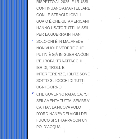
RISPETTO AL 2025, E I RUSSI
CONTINUANO A MARTELLARE
CON LE STRAGI DI CIVILI. IL
GUAIO È CHE GLI AMERICANI
HANNO USATO TUTTI I MISSILI
PER LA GUERRA IN IRAN
SOLO CHI È IN MALAFEDE
NON VUOLE VEDERE CHE
PUTIN È GIÀ IN GUERRA CON
L’EUROPA: TRA ATTACCHI
IBRIDI, TROLL E
INTERFERENZE, I BLITZ SONO
SOTTO GLI OCCHI DI TUTTI
OGNI GIORNO
CHE GOVERNO PATACCA. “SI
SFILAMENTA TUTTA, SEMBRA
CARTA”. LA NUOVA POLO
D’ORDINANZA DEI VIGILI DEL
FUOCO SI STRAPPA CON UN
PO’ D’ACQUA