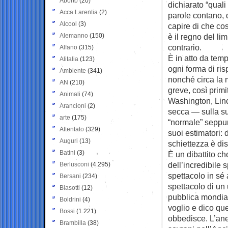
Aborto
(20)
dichiarato “quali 
Acca Larentia
(2)
parole contano, 
Alcool
(3)
capire di che co
Alemanno
(150)
è il regno del li
contrario.
Alfano
(315)
È in atto da temp
Alitalia
(123)
ogni forma di risp
Ambiente
(341)
nonché circa la 
AN
(210)
greve, così primi
Animali
(74)
Washington, Linc
Arancioni
(2)
secca — sulla su
arte
(175)
“normale” seppur
Attentato
(329)
suoi estimatori:
Auguri
(13)
schiettezza è di
Batini
(3)
È un dibattito che
dell’incredibile 
Berlusconi
(4.295)
spettacolo in sé 
Bersani
(234)
spettacolo di un 
Biasotti
(12)
pubblica mondiale
Boldrini
(4)
voglio e dico qu
Bossi
(1.221)
obbedisce. L’aned
Brambilla
(38)