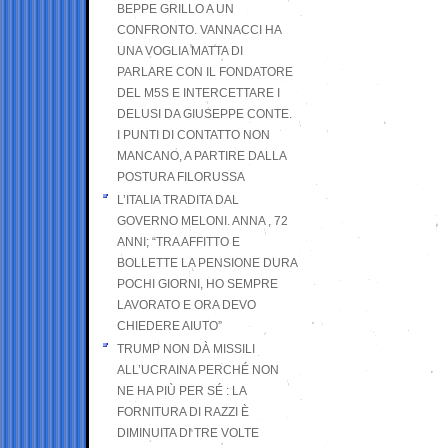
BEPPE GRILLO A UN
CONFRONTO. VANNACCI HA
UNA VOGLIA MATTA DI
PARLARE CON IL FONDATORE
DEL M5S E INTERCETTARE I
DELUSI DA GIUSEPPE CONTE.
I PUNTI DI CONTATTO NON
MANCANO, A PARTIRE DALLA
POSTURA FILORUSSA
L’ITALIA TRADITA DAL
GOVERNO MELONI. ANNA , 72
ANNI; “TRA AFFITTO E
BOLLETTE LA PENSIONE DURA
POCHI GIORNI, HO SEMPRE
LAVORATO E ORA DEVO
CHIEDERE AIUTO”
TRUMP NON DÀ MISSILI
ALL’UCRAINA PERCHÉ NON
NE HA PIÙ PER SÉ : LA
FORNITURA DI RAZZI È
DIMINUITA DI TRE VOLTE