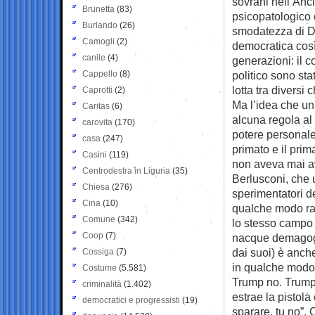
sovrani nell’Anc
Brunetta
(83)
psicopatologico 
Burlando
(26)
smodatezza di D
Camogli
(2)
democratica così
canile
(4)
generazioni: il co
Cappello
(8)
politico sono stat
lotta tra divers
Caprotti
(2)
Ma l’idea che un
Caritas
(6)
alcuna regola al
carovita
(170)
potere personale
casa
(247)
primato e il pri
Casini
(119)
non aveva mai av
Centrodestra in Liguria
(35)
Berlusconi, che 
Chiesa
(276)
sperimentatori d
Cina
(10)
qualche modo ra
Comune
(342)
lo stesso campo 
Coop
(7)
nacque demagogo
dai suoi) è anche
Cossiga
(7)
in qualche modo f
Costume
(5.581)
Trump no. Trump 
criminalità
(1.402)
estrae la pistola
democratici e progressisti
(19)
sparare, tu no”. 