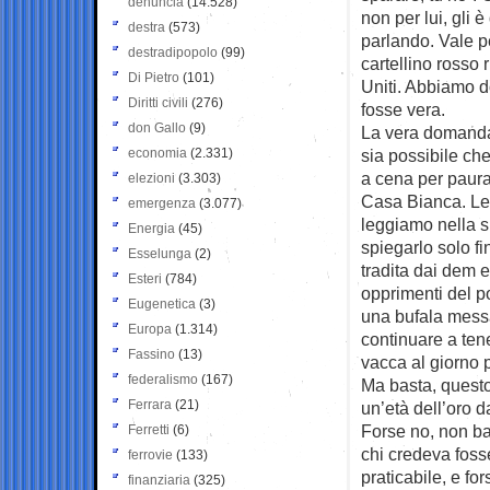
denuncia
(14.528)
non per lui, gli 
destra
(573)
parlando. Vale p
destradipopolo
(99)
cartellino rosso 
Di Pietro
(101)
Uniti. Abbiamo do
Diritti civili
(276)
fosse vera.
don Gallo
(9)
La vera domanda
economia
(2.331)
sia possibile ch
a cena per paura c
elezioni
(3.303)
Casa Bianca. Le 
emergenza
(3.077)
leggiamo nella s
Energia
(45)
spiegarlo solo fi
Esselunga
(2)
tradita dai dem 
Esteri
(784)
opprimenti del po
Eugenetica
(3)
una bufala mess
Europa
(1.314)
continuare a ten
Fassino
(13)
vacca al giorno 
federalismo
(167)
Ma basta, questo
Ferrara
(21)
un’età dell’oro d
Forse no, non bas
Ferretti
(6)
chi credeva fosse
ferrovie
(133)
praticabile, e fo
finanziaria
(325)