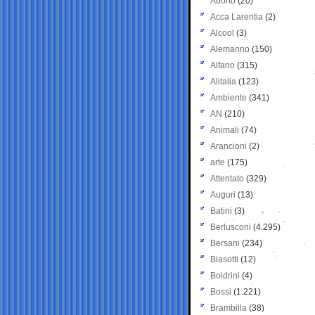
Aborto
(20)
Acca Larentia
(2)
Alcool
(3)
Alemanno
(150)
Alfano
(315)
Alitalia
(123)
Ambiente
(341)
AN
(210)
Animali
(74)
Arancioni
(2)
arte
(175)
Attentato
(329)
Auguri
(13)
Batini
(3)
Berlusconi
(4.295)
Bersani
(234)
Biasotti
(12)
Boldrini
(4)
Bossi
(1.221)
Brambilla
(38)