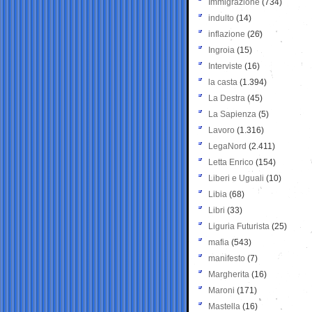
Immigrazione
(734)
indulto
(14)
inflazione
(26)
Ingroia
(15)
Interviste
(16)
la casta
(1.394)
La Destra
(45)
La Sapienza
(5)
Lavoro
(1.316)
LegaNord
(2.411)
Letta Enrico
(154)
Liberi e Uguali
(10)
Libia
(68)
Libri
(33)
Liguria Futurista
(25)
mafia
(543)
manifesto
(7)
Margherita
(16)
Maroni
(171)
Mastella
(16)