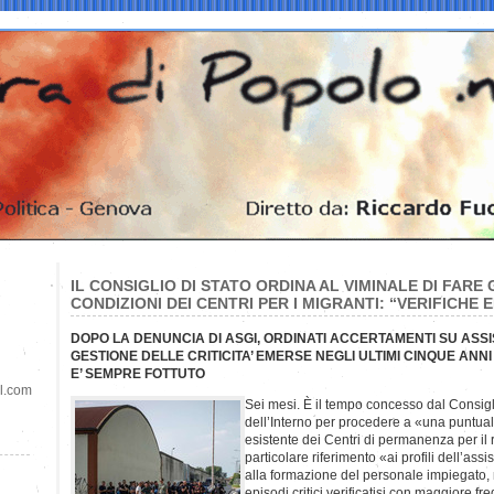
IL CONSIGLIO DI STATO ORDINA AL VIMINALE DI FARE
CONDIZIONI DEI CENTRI PER I MIGRANTI: “VERIFICHE 
DOPO LA DENUNCIA DI ASGI, ORDINATI ACCERTAMENTI SU ASSI
GESTIONE DELLE CRITICITA’ EMERSE NEGLI ULTIMI CINQUE ANNI 
E’ SEMPRE FOTTUTO
il.com
Sei mesi. È il tempo concesso dal Consigli
dell’Interno per procedere a «una puntual
esistente dei Centri di permanenza per il 
particolare riferimento «ai profili dell’ass
alla formazione del personale impiegato, 
episodi critici verificatisi con maggiore f