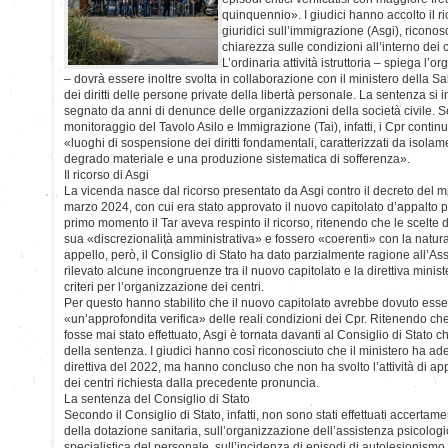
quinquennio». I giudici hanno accolto il r
giuridici sull’immigrazione (Asgi), riconos
chiarezza sulle condizioni all’interno dei c
L’ordinaria attività istruttoria – spiega l’o
– dovrà essere inoltre svolta in collaborazione con il ministero della S
dei diritti delle persone private della libertà personale. La sentenza si 
segnato da anni di denunce delle organizzazioni della società civile. S
monitoraggio del Tavolo Asilo e Immigrazione (Tai), infatti, i Cpr contin
«luoghi di sospensione dei diritti fondamentali, caratterizzati da isola
degrado materiale e una produzione sistematica di sofferenza».
Il ricorso di Asgi
La vicenda nasce dal ricorso presentato da Asgi contro il decreto del mi
marzo 2024, con cui era stato approvato il nuovo capitolato d’appalto pe
primo momento il Tar aveva respinto il ricorso, ritenendo che le scelte d
sua «discrezionalità amministrativa» e fossero «coerenti» con la natura 
appello, però, il Consiglio di Stato ha dato parzialmente ragione all’As
rilevato alcune incongruenze tra il nuovo capitolato e la direttiva minist
criteri per l’organizzazione dei centri.
Per questo hanno stabilito che il nuovo capitolato avrebbe dovuto ess
«un’approfondita verifica» delle reali condizioni dei Cpr. Ritenendo 
fosse mai stato effettuato, Asgi è tornata davanti al Consiglio di Stato ch
della sentenza. I giudici hanno così riconosciuto che il ministero ha ade
direttiva del 2022, ma hanno concluso che non ha svolto l’attività di a
dei centri richiesta dalla precedente pronuncia.
La sentenza del Consiglio di Stato
Secondo il Consiglio di Stato, infatti, non sono stati effettuati accerta
della dotazione sanitaria, sull’organizzazione dell’assistenza psicolog
specialistica del personale, sull’incidenza di episodi di autolesionismo 