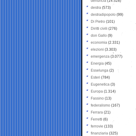
denuncia
(14.528)
destra
(573)
destradipopolo
(99)
Di Pietro
(101)
Diritti civili
(276)
don Gallo
(9)
economia
(2.331)
elezioni
(3.303)
emergenza
(3.077)
Energia
(45)
Esselunga
(2)
Esteri
(784)
Eugenetica
(3)
Europa
(1.314)
Fassino
(13)
federalismo
(167)
Ferrara
(21)
Ferretti
(6)
ferrovie
(133)
finanziaria
(325)