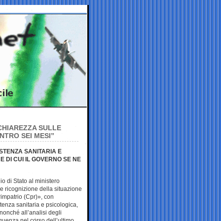
 CHIAREZZA SULLE
ENTRO SEI MESI”
STENZA SANITARIA E
E DI CUI IL GOVERNO SE NE
o di Stato al ministero
e ricognizione della situazione
rimpatrio (Cpr)», con
istenza sanitaria e psicologica,
nonché all’analisi degli
requenza nel corso dell’ultimo