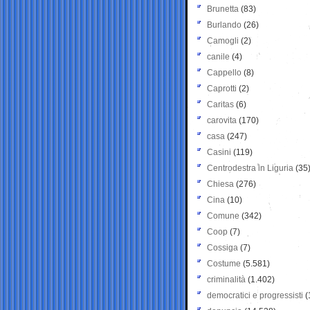
Brunetta
(83)
Burlando
(26)
Camogli
(2)
canile
(4)
Cappello
(8)
Caprotti
(2)
Caritas
(6)
carovita
(170)
casa
(247)
Casini
(119)
Centrodestra in Liguria
(35
Chiesa
(276)
Cina
(10)
Comune
(342)
Coop
(7)
Cossiga
(7)
Costume
(5.581)
criminalità
(1.402)
democratici e progressisti
(