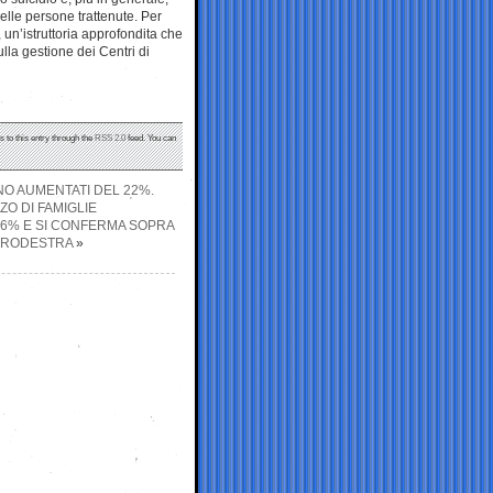
 delle persone trattenute. Per
 un’istruttoria approfondita che
ulla gestione dei Centri di
s to this entry through the
RSS 2.0
feed. You can
SONO AUMENTATI DEL 22%.
O DI FAMIGLIE
 6% E SI CONFERMA SOPRA
NTRODESTRA
»