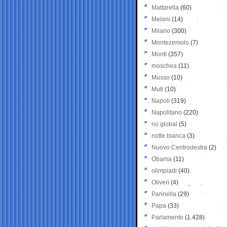
Mattarella
(60)
Meloni
(14)
Milano
(300)
Montezemolo
(7)
Monti
(357)
moschea
(11)
Musso
(10)
Muti
(10)
Napoli
(319)
Napolitano
(220)
no global
(5)
notte bianca
(3)
Nuovo Centrodestra
(2)
Obama
(11)
olimpiadi
(40)
Oliveri
(4)
Pannella
(29)
Papa
(33)
Parlamento
(1.428)