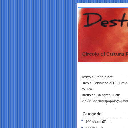
Destra di Popolo.net
Circolo Genovese di Cultura e
Politica
Diretto da Riccardo Fucile
Scrivici: destradipopolo@gma
Categorie
100 giorni
(5)