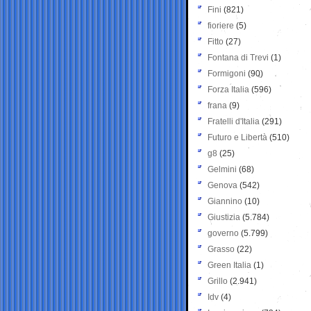
Fini
(821)
fioriere
(5)
Fitto
(27)
Fontana di Trevi
(1)
Formigoni
(90)
Forza Italia
(596)
frana
(9)
Fratelli d'Italia
(291)
Futuro e Libertà
(510)
g8
(25)
Gelmini
(68)
Genova
(542)
Giannino
(10)
Giustizia
(5.784)
governo
(5.799)
Grasso
(22)
Green Italia
(1)
Grillo
(2.941)
Idv
(4)