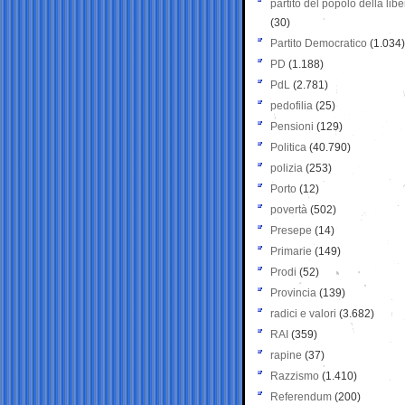
partito del popolo della libe
(30)
Partito Democratico
(1.034)
PD
(1.188)
PdL
(2.781)
pedofilia
(25)
Pensioni
(129)
Politica
(40.790)
polizia
(253)
Porto
(12)
povertà
(502)
Presepe
(14)
Primarie
(149)
Prodi
(52)
Provincia
(139)
radici e valori
(3.682)
RAI
(359)
rapine
(37)
Razzismo
(1.410)
Referendum
(200)