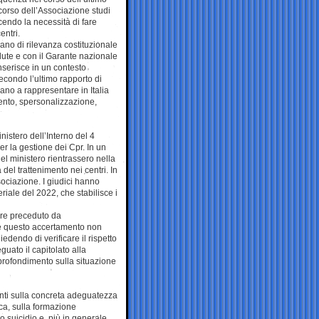
icorso dell’Associazione studi
cendo la necessità di fare
entri.
rgano di rilevanza costituzionale
alute e con il Garante nazionale
inserisce in un contesto
econdo l’ultimo rapporto di
uano a rappresentare in Italia
mento, spersonalizzazione,
nistero dell’Interno del 4
r la gestione dei Cpr. In un
el ministero rientrassero nella
del trattenimento nei centri. In
sociazione. I giudici hanno
eriale del 2022, che stabilisce i
ere preceduto da
che questo accertamento non
iedendo di verificare il rispetto
guato il capitolato alla
pprofondimento sulla situazione
menti sulla concreta adeguatezza
ica, sulla formazione
o suicidio e, più in generale,