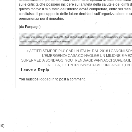
sulle criticità che possono incidere sulla tutela della salute e dei diritti
questo motivo il ministero dell’Interno dovrà completare, entro sei mesi,
costituisca il presupposto delle future decisioni sull’organizzazione e s
permanenza per il rimpatrio.
(da Fanpage)
This entry was posted on giovedì, Luglio 9th, 2026 at 16:35 and is filed under
Politica
. You can follow any response
leave a response
, or
trackback
from your own site.
«
AFFITTI SEMPRE PIU’ CARI IN ITALIA: DAL 2018 I CANONI 
L’EMERGENZA CASA COINVOLGE UN MILIONE E MEZZ
SUPERMEDIA SONDAGGI YOUTREND/AGI: VANNACCI SUPERA IL
LA LEGA, IL CENTROSINISTRA ALLUNGA SUL CE
Leave a Reply
)
You must be
logged in
to post a comment.
19)