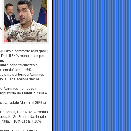
a,
%
cquisita e commette reati gravi;
e Pmi; il 54% meno tasse per
ni.
edibile sono “sicurezza e
e armate” con il 16%.
tito nato attorno a Vannacci
do la Lega scende fino al
rgo: Vannacci non pesca
prattutto da Fratelli d’Italia e
 aveva votato Meloni, il 36% si
li astenuti, il 20% aveva votato
 generale. Se Futuro Nazionale
’Italia, il 10% Lega, il 20%
e, uomo, occupato, senza