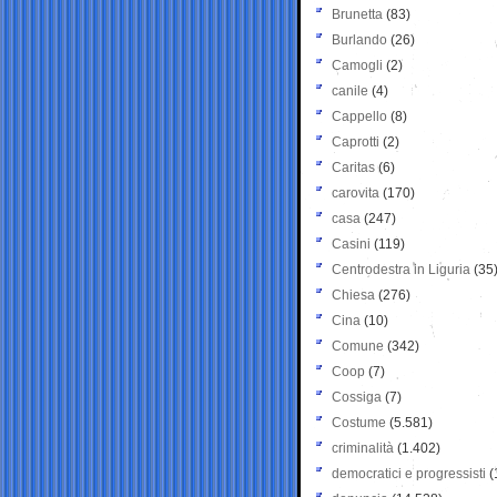
Brunetta
(83)
Burlando
(26)
Camogli
(2)
canile
(4)
Cappello
(8)
Caprotti
(2)
Caritas
(6)
carovita
(170)
casa
(247)
Casini
(119)
Centrodestra in Liguria
(35
Chiesa
(276)
Cina
(10)
Comune
(342)
Coop
(7)
Cossiga
(7)
Costume
(5.581)
criminalità
(1.402)
democratici e progressisti
(