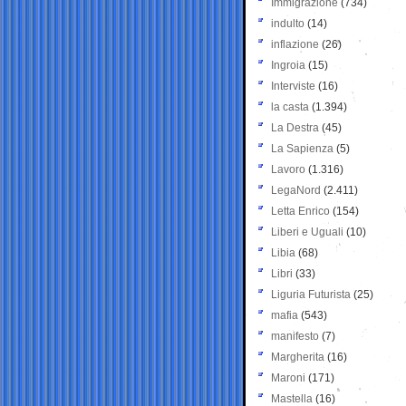
Immigrazione
(734)
indulto
(14)
inflazione
(26)
Ingroia
(15)
Interviste
(16)
la casta
(1.394)
La Destra
(45)
La Sapienza
(5)
Lavoro
(1.316)
LegaNord
(2.411)
Letta Enrico
(154)
Liberi e Uguali
(10)
Libia
(68)
Libri
(33)
Liguria Futurista
(25)
mafia
(543)
manifesto
(7)
Margherita
(16)
Maroni
(171)
Mastella
(16)