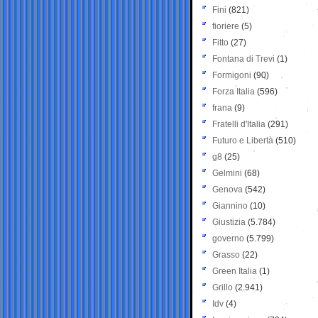
Fini
(821)
fioriere
(5)
Fitto
(27)
Fontana di Trevi
(1)
Formigoni
(90)
Forza Italia
(596)
frana
(9)
Fratelli d'Italia
(291)
Futuro e Libertà
(510)
g8
(25)
Gelmini
(68)
Genova
(542)
Giannino
(10)
Giustizia
(5.784)
governo
(5.799)
Grasso
(22)
Green Italia
(1)
Grillo
(2.941)
Idv
(4)