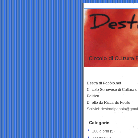
Destra di Popolo.net
Circolo Genovese di Cultura e
Politica
Diretto da Riccardo Fucile
Scrivici: destradipopolo@gma
Categorie
100 giorni
(5)