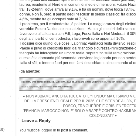
laurea, residente al Nord e in comuni di medie dimensioni. Futuro Naz
tra i 18-24enni, dove arriva al 9,1%, e tra gli uomini, dove tocca l’8,4%,
donne. Non è, però, il partito degli “esclusi” in senso classico: tra disocc
4,6%, mentre tra gli occupati sale al 7,1%.
Il problema, per il centrodestra, è politico. La maggioranza degli elettori d
vorrebbe Futuro Nazionale in coalizione. Ma tra gli elettori dello stess
favorevole all’alleanza con FdI, Lega, Forza Italia e Noi Moderati; il 30% 
degli altri partiti di centrodestra, i favorevoli sono appena il 16%.
Il dossier dice quindi due cose. La prima: Vannacci resta divisivo, resp
Paese e privo di credibilità fuori dal triangolo sicurezza-immigrazione
triangolo ha intercettato un umore reale, soprattutto sulla remigrazione
questa è la domanda più scomoda: conviene inglobarlo per non perdere 
Italia si sfili, o tenerlo fuori per non farsi risucchiare dal suo mondo al 
(da agenzie)
)
This entry was posted on giovedì, Luglio 9th, 2026 at 16:43 and is filed under
Politica
. You can follow any response
leave a response
, or
trackback
from your own site.
«
NON ABBIAMO ANCORA TOCCATO IL “FONDO” MA CI SIAMO VICINI
DELLA CRESCITA GLOBALE PER IL 2026, CHE SCENDE AL 3%,
FOSCO, TRA GUERRE E CRISI ENERGET
“FRANCIA-MAROCCO NON E’ SOLO MBAPPÉ CONTRO HAKIMI M
COLONIZZATI”
»
Leave a Reply
19)
You must be
logged in
to post a comment.