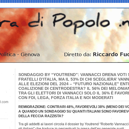
SONDAGGIO BY “YOUTREND”: VANNACCI DRENA VOTI S
FRATELLI D’ITALIA, MA IL 53% DI CHI SCEGLIERA’ VAN
ALLE ELEZIONI DEL 2024 – “FUTURO NAZIONALE” ENT
COALIZIONE DI CENTRODESTRA? IL 56% DEI MELONIA
TRA GLI ELETTORI DI VANNACCI SOLO IL 36% È FAVO
CON FDI, LEGA, FORZA ITALIA E NOI MODERATI
il.com
REMIGRAZIONE: CONTRARI 48%, FAVOREVOLI 38% (MENO DEI 
A QUANDO UN SONDAGGIO SU QUANTI ITALIANI SONO FAVOREV
DELLA FECCIA RAZZISTA?
Tra gli addetti ai lavori circola il dossier by Youtrend “Roberto Vannac
gli italiani” che traduce in percentuali la presa dell’ex generale sugli