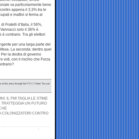
ionale va particolarmente bene
 contro appena il 3,3% tra le
upati e inattivi si ferma al
i Fratelli d’Italia, il 56%,
o Vannacci solo il 36% è
è contrario. Tra gli elettori
ingente per una larga parte del
-difesa. La seconda: dentro quel
. Per la destra di governo
voti, con il rischio che Forza
contrario?
s to this entry through the
RSS 2.0
feed. You can
: IL FMI TAGLIA LE STIME
 E TRATTEGGIA UN FUTURO
ICHE
A COLONIZZATORI CONTRO