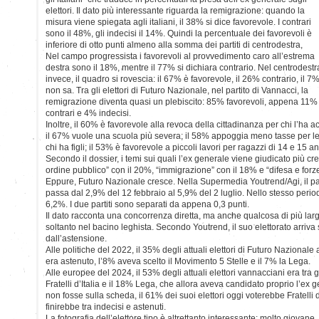
elettori. Il dato più interessante riguarda la remigrazione: quando la
misura viene spiegata agli italiani, il 38% si dice favorevole. I contrari
sono il 48%, gli indecisi il 14%. Quindi la percentuale dei favorevoli è
inferiore di otto punti almeno alla somma dei partiti di centrodestra,
Nel campo progressista i favorevoli al provvedimento caro all’estrema
destra sono il 18%, mentre il 77% si dichiara contrario. Nel centrodestr
invece, il quadro si rovescia: il 67% è favorevole, il 26% contrario, il 7
non sa. Tra gli elettori di Futuro Nazionale, nel partito di Vannacci, la
remigrazione diventa quasi un plebiscito: 85% favorevoli, appena 11%
contrari e 4% indecisi.
Inoltre, il 60% è favorevole alla revoca della cittadinanza per chi l’ha a
il 67% vuole una scuola più severa; il 58% appoggia meno tasse per l
chi ha figli; il 53% è favorevole a piccoli lavori per ragazzi di 14 e 15 an
Secondo il dossier, i temi sui quali l’ex generale viene giudicato più cr
ordine pubblico” con il 20%, “immigrazione” con il 18% e “difesa e forz
Eppure, Futuro Nazionale cresce. Nella Supermedia Youtrend/Agi, il par
passa dal 2,9% del 12 febbraio al 5,9% del 2 luglio. Nello stesso perio
6,2%. I due partiti sono separati da appena 0,3 punti.
Il dato racconta una concorrenza diretta, ma anche qualcosa di più la
soltanto nel bacino leghista. Secondo Youtrend, il suo elettorato arriva so
dall’astensione.
Alle politiche del 2022, il 35% degli attuali elettori di Futuro Nazionale
era astenuto, l’8% aveva scelto il Movimento 5 Stelle e il 7% la Lega.
Alle europee del 2024, il 53% degli attuali elettori vannacciani era tra g
Fratelli d’Italia e il 18% Lega, che allora aveva candidato proprio l’ex
non fosse sulla scheda, il 61% dei suoi elettori oggi voterebbe Fratelli d
finirebbe tra indecisi e astenuti.
La fotografia dell’elettore tipo è altrettanto interessante: molto giovan