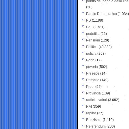
partito del popolo della libe
(30)
Partito Democratico
(1.034)
PD
(1.188)
PdL
(2.781)
pedofilia
(25)
Pensioni
(129)
Politica
(40.833)
polizia
(253)
Porto
(12)
povertà
(502)
Presepe
(14)
Primarie
(149)
Prodi
(52)
Provincia
(139)
radici e valori
(3.682)
RAI
(359)
rapine
(37)
Razzismo
(1.410)
Referendum
(200)