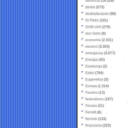
denuncia
(14.528)
destra
(573)
destradipopolo
(99)
Di Pietro
(101)
Diritti civili
(276)
don Gallo
(9)
economia
(2.331)
elezioni
(3.303)
emergenza
(3.077)
Energia
(45)
Esselunga
(2)
Esteri
(784)
Eugenetica
(3)
Europa
(1.314)
Fassino
(13)
federalismo
(167)
Ferrara
(21)
Ferretti
(6)
ferrovie
(133)
finanziaria
(325)