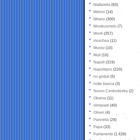
Mattarella
(60)
Meloni
(14)
Milano
(300)
Montezemolo
(7)
Monti
(357)
moschea
(11)
Musso
(10)
Muti
(10)
Napoli
(319)
Napolitano
(220)
no global
(5)
notte bianca
(3)
Nuovo Centrodestra
(2)
Obama
(11)
olimpiadi
(40)
Oliveri
(4)
Pannella
(29)
Papa
(33)
Parlamento
(1.428)