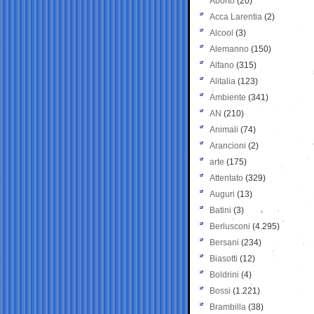
Aborto
(20)
Acca Larentia
(2)
Alcool
(3)
Alemanno
(150)
Alfano
(315)
Alitalia
(123)
Ambiente
(341)
AN
(210)
Animali
(74)
Arancioni
(2)
arte
(175)
Attentato
(329)
Auguri
(13)
Batini
(3)
Berlusconi
(4.295)
Bersani
(234)
Biasotti
(12)
Boldrini
(4)
Bossi
(1.221)
Brambilla
(38)