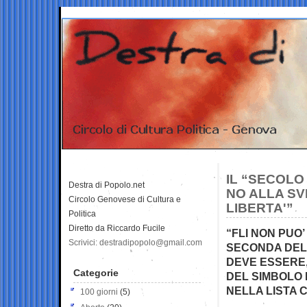
IL “SECOLO 
Destra di Popolo.net
NO ALLA SV
Circolo Genovese di Cultura e
LIBERTA'”
Politica
Diretto da Riccardo Fucile
“FLI NON PUO
Scrivici: destradipopolo@gmail.com
SECONDA DEL
DEVE ESSERE,
Categorie
DEL SIMBOLO 
NELLA LISTA 
100 giorni
(5)