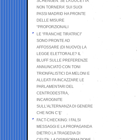
SCHENGEN. SE LA DUCETTA
NON TORNERA’ SUI SUOI
PASSI MADRID HA PRONTE
DELLE MISURE
“PROPORZIONALI
LE “FRANCHE TIRATRICI”
SONO PRONTE AD
AFFOSSARE (DI NUOVO) LA
LEGGE ELETTORALE? IL
BLUFF SULLE PREFERENZE
ANNUNCIATO CON TONI
TRIONFALISTICI DA MELONI E
ALLEATI FA INCAZZARE LE
PARLAMENTARI DEL
CENTRODESTRA,
INCAROGNITE
SULL’ALTERNANZA DI GENERE
CHE NON C’E’
FACT-CHECKING: I FALSI
MESSAGGI E LA PROPAGANDA
DIETRO LA TRAGEDIA DI
CEUTA: LA DISINFORMAZIONE