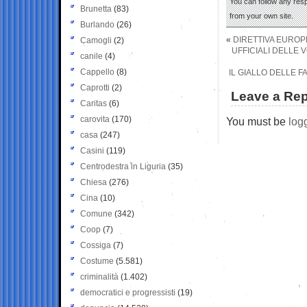
You can follow any res
Brunetta
(83)
from your own site.
Burlando
(26)
«
DIRETTIVA EUROPE
Camogli
(2)
UFFICIALI DELLE
canile
(4)
Cappello
(8)
IL GIALLO DELLE F
Caprotti
(2)
Leave a Rep
Caritas
(6)
carovita
(170)
You must be
log
casa
(247)
Casini
(119)
Centrodestra in Liguria
(35)
Chiesa
(276)
Cina
(10)
Comune
(342)
Coop
(7)
Cossiga
(7)
Costume
(5.581)
criminalità
(1.402)
democratici e progressisti
(19)