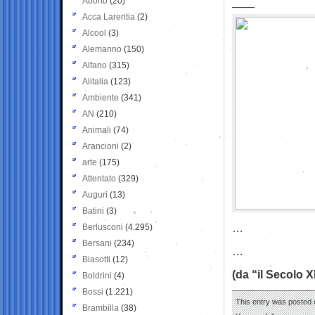
Aborto
(20)
——
Acca Larentia
(2)
Alcool
(3)
Alemanno
(150)
Alfano
(315)
Alitalia
(123)
Ambiente
(341)
AN
(210)
Animali
(74)
Arancioni
(2)
arte
(175)
Attentato
(329)
Auguri
(13)
Batini
(3)
…
Berlusconi
(4.295)
Bersani
(234)
…
Biasotti
(12)
(da “il Secolo X
Boldrini
(4)
Bossi
(1.221)
This entry was posted 
Brambilla
(38)