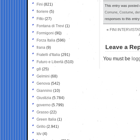
Fini
(821)
This entry was posted o
fioriere
(5)
Comune
,
Costume
,
de
Fitto
(27)
responses to this entr
Fontana di Trevi
(1)
«
FINI INTERVIST
Formigoni
(90)
Forza Italia
(596)
Leave a Rep
frana
(9)
Fratelli d'Italia
(291)
You must be
log
Futuro e Libertà
(510)
g8
(25)
Gelmini
(68)
Genova
(542)
Giannino
(10)
Giustizia
(5.784)
governo
(5.799)
Grasso
(22)
Green Italia
(1)
Grillo
(2.941)
Idv
(4)