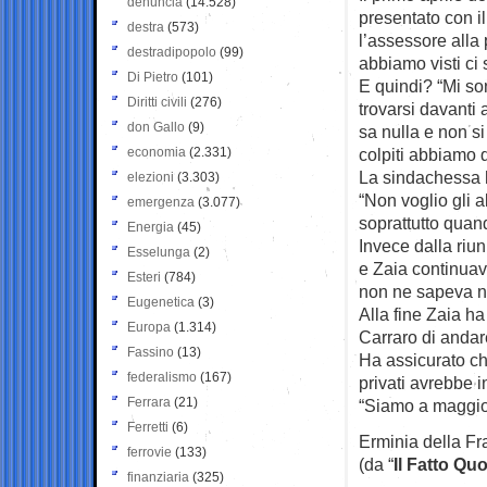
denuncia
(14.528)
presentato con il
destra
(573)
l’assessore alla 
destradipopolo
(99)
abbiamo visti ci 
Di Pietro
(101)
E quindi? “Mi so
Diritti civili
(276)
trovarsi davanti
don Gallo
(9)
sa nulla e non si 
economia
(2.331)
colpiti abbiamo 
La sindachessa h
elezioni
(3.303)
“Non voglio gli a
emergenza
(3.077)
soprattutto quan
Energia
(45)
Invece dalla riun
Esselunga
(2)
e Zaia continuav
Esteri
(784)
non ne sapeva nu
Eugenetica
(3)
Alla fine Zaia ha
Europa
(1.314)
Carraro di andar
Fassino
(13)
Ha assicurato che
federalismo
(167)
privati avrebbe 
Ferrara
(21)
“Siamo a maggio
Ferretti
(6)
Erminia della Fra
ferrovie
(133)
(da “
Il Fatto Qu
finanziaria
(325)