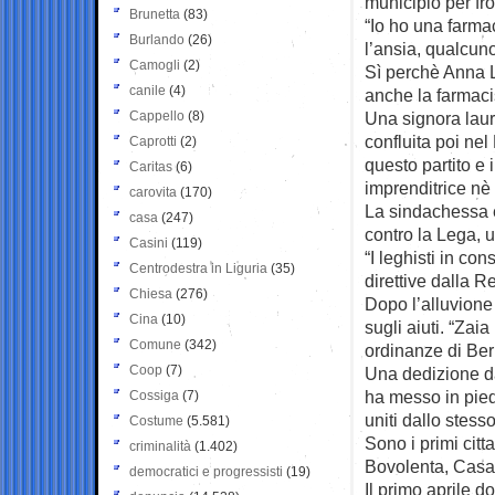
municipio per fro
Brunetta
(83)
“Io ho una farma
Burlando
(26)
l’ansia, qualcun
Camogli
(2)
Sì perchè Anna La
canile
(4)
anche la farmacis
Cappello
(8)
Una signora lau
confluita poi ne
Caprotti
(2)
questo partito e
Caritas
(6)
imprenditrice nè
carovita
(170)
La sindachessa è
casa
(247)
contro la Lega, u
Casini
(119)
“I leghisti in c
Centrodestra in Liguria
(35)
direttive dalla R
Chiesa
(276)
Dopo l’alluvion
Cina
(10)
sugli aiuti. “Zai
Comune
(342)
ordinanze di Ber
Coop
(7)
Una dedizione d
ha messo in piedi
Cossiga
(7)
uniti dallo stes
Costume
(5.581)
Sono i primi citta
criminalità
(1.402)
Bovolenta, Casal
democratici e progressisti
(19)
Il primo aprile d