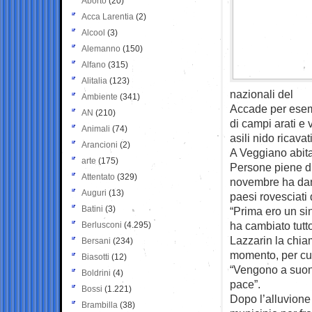
Aborto
(20)
Acca Larentia
(2)
Alcool
(3)
Alemanno
(150)
Alfano
(315)
Alitalia
(123)
nazionali del l
Ambiente
(341)
Accade per esem
AN
(210)
di campi arati e 
Animali
(74)
asili nido ricava
Arancioni
(2)
A Veggiano abita
arte
(175)
Persone piene di 
Attentato
(329)
novembre ha danne
Auguri
(13)
paesi rovesciati 
Batini
(3)
“Prima ero un si
ha cambiato tutto
Berlusconi
(4.295)
Lazzarin la chiam
Bersani
(234)
momento, per cui 
Biasotti
(12)
“Vengono a suona
Boldrini
(4)
pace”.
Bossi
(1.221)
Dopo l’alluvione 
Brambilla
(38)