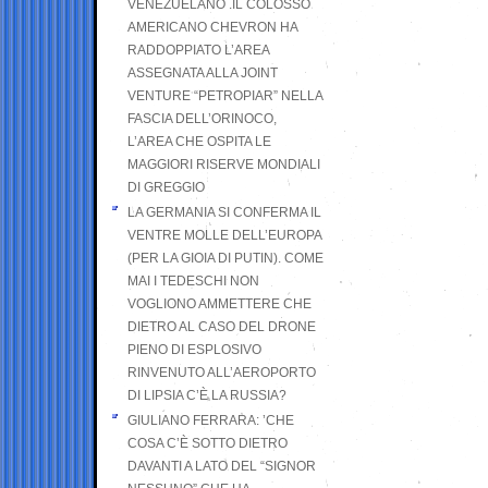
VENEZUELANO .IL COLOSSO
AMERICANO CHEVRON HA
RADDOPPIATO L’AREA
ASSEGNATA ALLA JOINT
VENTURE “PETROPIAR” NELLA
FASCIA DELL’ORINOCO,
L’AREA CHE OSPITA LE
MAGGIORI RISERVE MONDIALI
DI GREGGIO
LA GERMANIA SI CONFERMA IL
VENTRE MOLLE DELL’EUROPA
(PER LA GIOIA DI PUTIN). COME
MAI I TEDESCHI NON
VOGLIONO AMMETTERE CHE
DIETRO AL CASO DEL DRONE
PIENO DI ESPLOSIVO
RINVENUTO ALL’AEROPORTO
DI LIPSIA C’È LA RUSSIA?
GIULIANO FERRARA: ’CHE
COSA C’È SOTTO DIETRO
DAVANTI A LATO DEL “SIGNOR