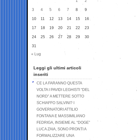
1
2
3
4
5
6
7
8
9
10
11
12
13
14
15
16
17
18
19
20
21
22
23
24
25
26
27
28
29
30
31
« Lug
Leggi gli ultimi articoli
inseriti
CE LA FARANNO QUESTA
VOLTA I PAVIDI LEGHISTI “DEL
NORD” A METTERE SOTTO
SCHIAFFO SALVINI? I
GOVERNATORI ATTILIO
FONTANA E MASSIMILIANO
FEDRIGA, INSIEME AL “DOGE”
LUCA ZAIA, SONO PRONTI A
FORMALIZZARE UNA