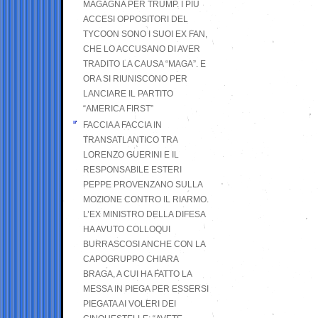
MAGAGNA PER TRUMP. I PIÙ
ACCESI OPPOSITORI DEL
TYCOON SONO I SUOI EX FAN,
CHE LO ACCUSANO DI AVER
TRADITO LA CAUSA “MAGA”. E
ORA SI RIUNISCONO PER
LANCIARE IL PARTITO
“AMERICA FIRST”
FACCIA A FACCIA IN
TRANSATLANTICO TRA
LORENZO GUERINI E IL
RESPONSABILE ESTERI
PEPPE PROVENZANO SULLA
MOZIONE CONTRO IL RIARMO.
L’EX MINISTRO DELLA DIFESA
HA AVUTO COLLOQUI
BURRASCOSI ANCHE CON LA
CAPOGRUPPO CHIARA
BRAGA, A CUI HA FATTO LA
MESSA IN PIEGA PER ESSERSI
PIEGATA AI VOLERI DEI