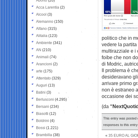
Aborto
(20)
Acca Larentia
(2)
Alcool
(3)
Alemanno
(150)
Alfano
(315)
Alitalia
(123)
politico che in mo
Ambiente
(341)
vedere la partita
AN
(210)
multirazziale e i
foibe che non do
Animali
(74)
di Modric, autric
Arancioni
(2)
Il problema è c
arte
(175)
desideravano gli 
Attentato
(329)
arrivare primo gr
Auguri
(13)
non è estraneo al
Batini
(3)
occasione dei so
Berlusconi
(4.295)
(da
“NextQuotid
Bersani
(234)
Biasotti
(12)
This entry was posted o
Boldrini
(4)
responses to this entr
Bossi
(1.221)
Brambilla
(38)
«
35 EURO AL GIO