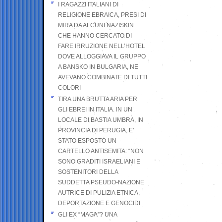
I RAGAZZI ITALIANI DI
RELIGIONE EBRAICA, PRESI DI
MIRA DA ALCUNI NAZISKIN
CHE HANNO CERCATO DI
FARE IRRUZIONE NELL’HOTEL
DOVE ALLOGGIAVA IL GRUPPO
A BANSKO IN BULGARIA, NE
AVEVANO COMBINATE DI TUTTI
COLORI
TIRA UNA BRUTTA ARIA PER
GLI EBREI IN ITALIA. IN UN
LOCALE DI BASTIA UMBRA, IN
PROVINCIA DI PERUGIA, E’
STATO ESPOSTO UN
CARTELLO ANTISEMITA: “NON
SONO GRADITI ISRAELIANI E
SOSTENITORI DELLA
SUDDETTA PSEUDO-NAZIONE
AUTRICE DI PULIZIA ETNICA,
DEPORTAZIONE E GENOCIDI
GLI EX “MAGA”? UNA