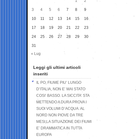
1
2
3
4
5
6
7
8
9
10
11
12
13
14
15
16
17
18
19
20
21
22
23
24
25
26
27
28
29
30
31
« Lug
Leggi gli ultimi articoli
inseriti
IL PO, FIUME PIU’ LUNGO
D’ITALIA, NON E’ MAI STATO
COSI’ BASSO. LA SICCITA’ STA
METTENDO A DURA PROVA I
SUOI VOLUMI D’ACQUA: AL
NORD NON PIOVE DA TRE
MESI,LA SITUAZIONE DEI FIUMI
E’ DRAMMATICA IN TUTTA
EUROPA