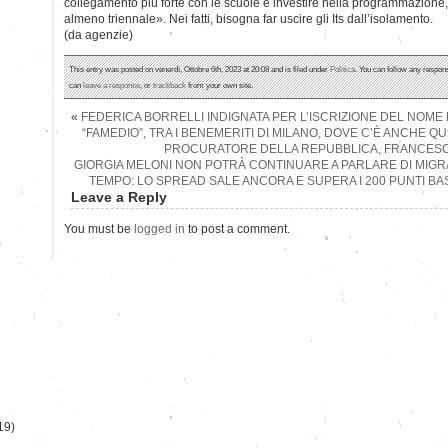
collegamento più forte con le scuole e investire nella programmazion
almeno triennale». Nei fatti, bisogna far uscire gli Its dall’isolamento.
(da agenzie)
This entry was posted on venerdì, Ottobre 6th, 2023 at 20:08 and is filed under
Politica
. You can follow any respons
can
leave a response
, or
trackback
from your own site.
«
FEDERICA BORRELLI INDIGNATA PER L’ISCRIZIONE DEL NOME 
“FAMEDIO”, TRA I BENEMERITI DI MILANO, DOVE C’È ANCHE QU
PROCURATORE DELLA REPUBBLICA, FRANCESC
GIORGIA MELONI NON POTRÀ CONTINUARE A PARLARE DI MIGRA
TEMPO: LO SPREAD SALE ANCORA E SUPERA I 200 PUNTI BAS
Leave a Reply
You must be
logged in
to post a comment.
)
19)