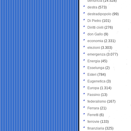
denuncia
(14.528)
destra
(573)
destradipopolo
(99)
Di Pietro
(101)
Diritti civili
(276)
don Gallo
(9)
economia
(2.331)
elezioni
(3.303)
emergenza
(3.077)
Energia
(45)
Esselunga
(2)
Esteri
(784)
Eugenetica
(3)
Europa
(1.314)
Fassino
(13)
federalismo
(167)
Ferrara
(21)
Ferretti
(6)
ferrovie
(133)
finanziaria
(325)