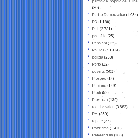
partito del popolo della libe
(30)
Partito Democratico
(1.034)
PD
(1.188)
PdL
(2.781)
pedofilia
(25)
Pensioni
(129)
Politica
(40.814)
polizia
(253)
Porto
(12)
povertà
(502)
Presepe
(14)
Primarie
(149)
Prodi
(52)
Provincia
(139)
radici e valori
(3.682)
RAI
(359)
rapine
(37)
Razzismo
(1.410)
Referendum
(200)