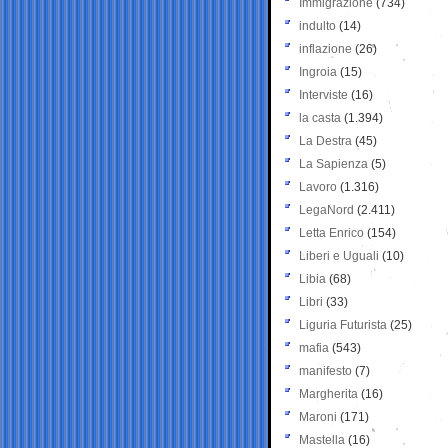
Immigrazione
(734)
indulto
(14)
inflazione
(26)
Ingroia
(15)
Interviste
(16)
la casta
(1.394)
La Destra
(45)
La Sapienza
(5)
Lavoro
(1.316)
LegaNord
(2.411)
Letta Enrico
(154)
Liberi e Uguali
(10)
Libia
(68)
Libri
(33)
Liguria Futurista
(25)
mafia
(543)
manifesto
(7)
Margherita
(16)
Maroni
(171)
Mastella
(16)