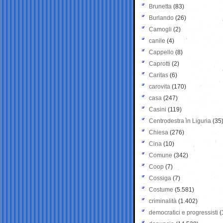
Brunetta
(83)
Burlando
(26)
Camogli
(2)
canile
(4)
Cappello
(8)
Caprotti
(2)
Caritas
(6)
carovita
(170)
casa
(247)
Casini
(119)
Centrodestra in Liguria
(35
Chiesa
(276)
Cina
(10)
Comune
(342)
Coop
(7)
Cossiga
(7)
Costume
(5.581)
criminalità
(1.402)
democratici e progressisti
(