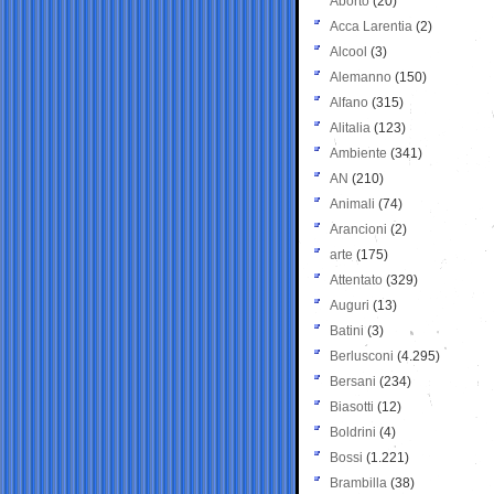
Aborto
(20)
Acca Larentia
(2)
Alcool
(3)
Alemanno
(150)
Alfano
(315)
Alitalia
(123)
Ambiente
(341)
AN
(210)
Animali
(74)
Arancioni
(2)
arte
(175)
Attentato
(329)
Auguri
(13)
Batini
(3)
Berlusconi
(4.295)
Bersani
(234)
Biasotti
(12)
Boldrini
(4)
Bossi
(1.221)
Brambilla
(38)