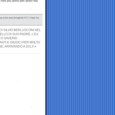
e, non più anno per anno ma
es to this entry through the
RSS 2.0
feed. You
DI SILVIO BERLUSCONI NEL
ELLO DI SUO PADRE, L’EX
O SAVERIO
NTI E GIUDICI PER MOLTO
E, ARRIVANDO A 201,4
»