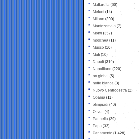
Mattarella
(60)
Meloni
(14)
Milano
(300)
Montezemolo
(7)
Monti
(357)
moschea
(11)
Musso
(10)
Muti
(10)
Napoli
(319)
Napolitano
(220)
no global
(5)
notte bianca
(3)
Nuovo Centrodestra
(2)
Obama
(11)
olimpiadi
(40)
Oliveri
(4)
Pannella
(29)
Papa
(33)
Parlamento
(1.428)