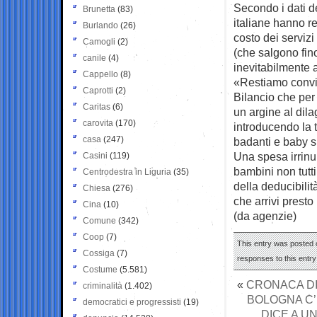
Secondo i dati de
Brunetta
(83)
italiane hanno r
Burlando
(26)
costo dei servizi
Camogli
(2)
(che salgono fino
canile
(4)
inevitabilmente a
Cappello
(8)
«Restiamo convin
Caprotti
(2)
Bilancio che per
Caritas
(6)
un argine al dila
carovita
(170)
introducendo la 
casa
(247)
badanti e baby si
Una spesa irrinu
Casini
(119)
bambini non tutt
Centrodestra in Liguria
(35)
della deducibili
Chiesa
(276)
che arrivi presto
Cina
(10)
(da agenzie)
Comune
(342)
Coop
(7)
This entry was posted o
Cossiga
(7)
responses to this entr
Costume
(5.581)
«
CRONACA DI 
criminalità
(1.402)
BOLOGNA C’È
democratici e progressisti
(19)
DICE A U