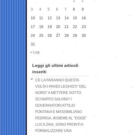
1
2
3
4
5
6
7
8
9
10
11
12
13
14
15
16
17
18
19
20
21
22
23
24
25
26
27
28
29
30
31
« Lug
Leggi gli ultimi articoli
inseriti
CE LA FARANNO QUESTA
VOLTA I PAVIDI LEGHISTI “DEL
NORD” A METTERE SOTTO
SCHIAFFO SALVINI? I
GOVERNATORI ATTILIO
FONTANA E MASSIMILIANO
FEDRIGA, INSIEME AL “DOGE”
LUCA ZAIA, SONO PRONTI A
FORMALIZZARE UNA