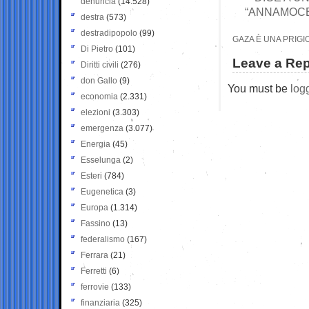
denuncia
(14.528)
“ANNAMOCE 
destra
(573)
destradipopolo
(99)
GAZA È UNA PRIG
Di Pietro
(101)
Leave a Rep
Diritti civili
(276)
don Gallo
(9)
You must be
log
economia
(2.331)
elezioni
(3.303)
emergenza
(3.077)
Energia
(45)
Esselunga
(2)
Esteri
(784)
Eugenetica
(3)
Europa
(1.314)
Fassino
(13)
federalismo
(167)
Ferrara
(21)
Ferretti
(6)
ferrovie
(133)
finanziaria
(325)