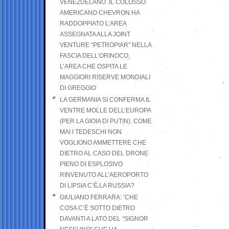
VENEZUELANO .IL COLOSSO
AMERICANO CHEVRON HA
RADDOPPIATO L’AREA
ASSEGNATA ALLA JOINT
VENTURE “PETROPIAR” NELLA
FASCIA DELL’ORINOCO,
L’AREA CHE OSPITA LE
MAGGIORI RISERVE MONDIALI
DI GREGGIO
LA GERMANIA SI CONFERMA IL
VENTRE MOLLE DELL’EUROPA
(PER LA GIOIA DI PUTIN). COME
MAI I TEDESCHI NON
VOGLIONO AMMETTERE CHE
DIETRO AL CASO DEL DRONE
PIENO DI ESPLOSIVO
RINVENUTO ALL’AEROPORTO
DI LIPSIA C’È LA RUSSIA?
GIULIANO FERRARA: ’CHE
COSA C’È SOTTO DIETRO
DAVANTI A LATO DEL “SIGNOR