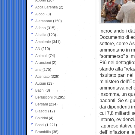
Aborto
(20)
Acca Larentia
(2)
Alcool
(3)
Alemanno
(150)
Alfano
(315)
Incrociando i dat
Alitalia
(123)
Documento di eco
Ambiente
(341)
settore, come Ass
AN
(210)
ammontano in med
“sommerso” si man
Animali
(74)
Più nel dettaglio
Arancioni
(2)
stando alla “rel
arte
(175)
risultato pari ne
Attentato
(329)
ministero dell’Ec
Auguri
(13)
ammontava nel c
Batini
(3)
Insomma, un quar
Berlusconi
(4.295)
badanti. Se si g
Bersani
(234)
dai dipendenti irr
Biasotti
(12)
cui 7,8 miliardi 
Boldrini
(4)
Intanto, evidenzi
Bossi
(1.221)
rappresentative 
dell’inflazione la
Brambilla
(38)