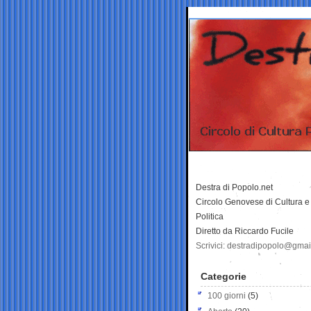
Destra di Popolo.net
Circolo Genovese di Cultura e
Politica
Diretto da Riccardo Fucile
Scrivici: destradipopolo@gma
Categorie
100 giorni
(5)