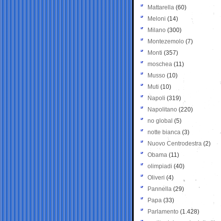
Mattarella
(60)
Meloni
(14)
Milano
(300)
Montezemolo
(7)
Monti
(357)
moschea
(11)
Musso
(10)
Muti
(10)
Napoli
(319)
Napolitano
(220)
no global
(5)
notte bianca
(3)
Nuovo Centrodestra
(2)
Obama
(11)
olimpiadi
(40)
Oliveri
(4)
Pannella
(29)
Papa
(33)
Parlamento
(1.428)