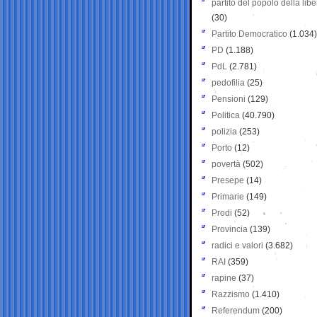
partito del popolo della libe
(30)
Partito Democratico
(1.034)
PD
(1.188)
PdL
(2.781)
pedofilia
(25)
Pensioni
(129)
Politica
(40.790)
polizia
(253)
Porto
(12)
povertà
(502)
Presepe
(14)
Primarie
(149)
Prodi
(52)
Provincia
(139)
radici e valori
(3.682)
RAI
(359)
rapine
(37)
Razzismo
(1.410)
Referendum
(200)