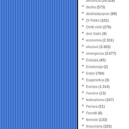
denuncia
(14.528)
destra
(573)
destradipopolo
(99)
Di Pietro
(101)
Diritti civili
(276)
don Gallo
(9)
economia
(2.331)
elezioni
(3.303)
emergenza
(3.077)
Energia
(45)
Esselunga
(2)
Esteri
(784)
Eugenetica
(3)
Europa
(1.314)
Fassino
(13)
federalismo
(167)
Ferrara
(21)
Ferretti
(6)
ferrovie
(133)
finanziaria
(325)