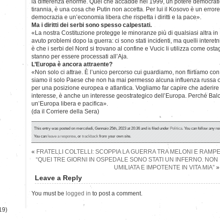
la differenza enorme. Quel che accadde nel 1999, un potere democrati
tirannia, è una cosa che Putin non accetta. Per lui il Kosovo è un error
democrazia e un’economia libera che rispetta i diritti e la pace».
Ma i diritti dei serbi sono spesso calpestati.
«La nostra Costituzione protegge le minoranze più di qualsiasi altra i
avuto problemi dopo la guerra: ci sono stati incidenti, ma quelli interet
è che i serbi del Nord si trovano al confine e Vucic li utilizza come ostag
stanno per essere processati all’Aja.
L’Europa è ancora attraente?
«Non solo ci attrae. È l’unico percorso cui guardiamo, non flirtiamo con 
siamo il solo Paese che non ha mai permesso alcuna influenza russa o 
per una posizione europea e atlantica. Vogliamo far capire che aderire
interesse, è anche un interesse geostrategico dell’Europa. Perché Balc
un’Europa libera e pacifica».
(da il Corriere della Sera)
)
This entry was posted on mercoledì, Gennaio 25th, 2023 at 20:36 and is filed under
Politica
. You can follow any re
You can
leave a response
, or
trackback
from your own site.
«
FRATELLI COLTELLI: SCOPPIA LA GUERRA TRA MELONI E RAMPE
“QUEI TRE GIORNI IN OSPEDALE SONO STATI UN INFERNO. NON 
UMILIATA E IMPOTENTE IN VITA MIA”
»
Leave a Reply
You must be
logged in
to post a comment.
19)