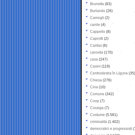
Brunetta
(83)
Burlando
(26)
Camogli
(2)
canile
(4)
Cappello
(8)
Caprotti
(2)
Caritas
(6)
carovita
(170)
casa
(247)
Casini
(119)
Centrodestra in Liguria
(35
Chiesa
(276)
Cina
(10)
Comune
(342)
Coop
(7)
Cossiga
(7)
Costume
(5.581)
criminalità
(1.402)
democratici e progressisti
(