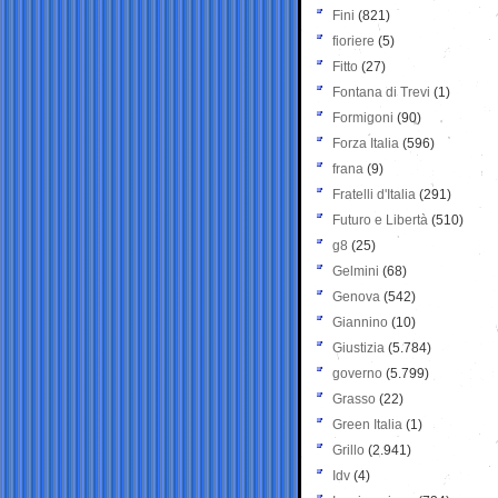
Fini
(821)
fioriere
(5)
Fitto
(27)
Fontana di Trevi
(1)
Formigoni
(90)
Forza Italia
(596)
frana
(9)
Fratelli d'Italia
(291)
Futuro e Libertà
(510)
g8
(25)
Gelmini
(68)
Genova
(542)
Giannino
(10)
Giustizia
(5.784)
governo
(5.799)
Grasso
(22)
Green Italia
(1)
Grillo
(2.941)
Idv
(4)