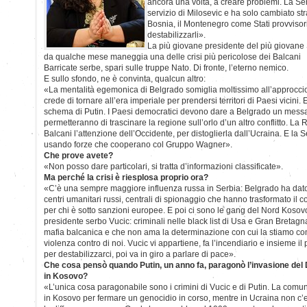
ancora una volta, a creare problemi. La Ser
servizio di Milosevic e ha solo cambiato str
Bosnia, il Montenegro come Stati provvisor
destabilizzarli».
La più giovane presidente del più giovane
da qualche mese maneggia una delle crisi più pericolose dei Balcani
Barricate serbe, spari sulle truppe Nato. Di fronte, l’eterno nemico.
E sullo sfondo, ne è convinta, qualcun altro:
«La mentalità egemonica di Belgrado somiglia moltissimo all’approcci
crede di tornare all’era imperiale per prendersi territori di Paesi vicini
schema di Putin. I Paesi democratici devono dare a Belgrado un mess
permetteranno di trascinare la regione sull’orlo d’un altro conflitto. La
Balcani l’attenzione dell’Occidente, per distoglierla dall’Ucraina. E la 
usando forze che cooperano col Gruppo Wagner».
Che prove avete?
«Non posso dare particolari, si tratta d’informazioni classificate».
Ma perché la crisi è riesplosa proprio ora?
«C’è una sempre maggiore influenza russa in Serbia: Belgrado ha dato l
centri umanitari russi, centrali di spionaggio che hanno trasformato il c
per chi è sotto sanzioni europee. E poi ci sono le gang del Nord Kosovo
presidente serbo Vucic: criminali nelle black list di Usa e Gran Bretag
mafia balcanica e che non ama la determinazione con cui la stiamo co
violenza contro di noi. Vucic vi appartiene, fa l’incendiario e insieme i
per destabilizzarci, poi va in giro a parlare di pace».
Che cosa pensò quando Putin, un anno fa, paragonò l’invasione del 
in Kosovo?
«L’unica cosa paragonabile sono i crimini di Vucic e di Putin. La comu
in Kosovo per fermare un genocidio in corso, mentre in Ucraina non c’