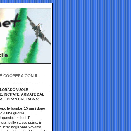
 E COOPERA CON IL
BELGRADO VUOLE
, INCITATE, ARMATE DAL
USA E GRAN BRETAGNA”
dopo le bombe, 15 anni dopo
lo d’una guerra
di queste tensioni. E
essi sullo stesso piano. È
guerre negli anni Novanta,