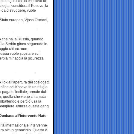
bia è guidata da chi stava al
ategia: considera il Kosovo, la
i da distruggere, vuole
 Stato europeo, Vjosa Osmani,
o che ha la Russia, quando
. E la Serbia gioca seguendo lo
aggio chiaro: non
 Russia vuole spostare sui
Serbia minaccia la sicurezza
’ok all’apertura dei cosiddetti
onfine col Kosovo in un rifugio
 pagate, incitate, armate dal
na, quella che viene chiamata
mbattendo e perciò usa la
l pompiere: utilizza queste gang
Donbass all’intervento Nato
nità internazionale intervenne
era alcun genocidio. Questa è