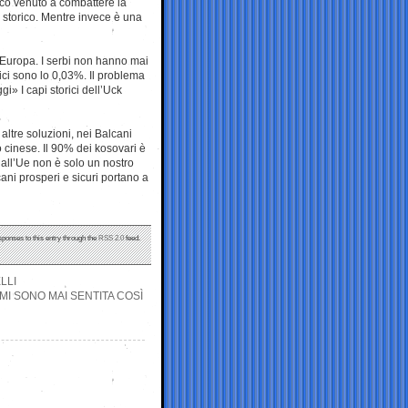
co venuto a combattere la
e storico. Mentre invece è una
n Europa. I serbi non hanno mai
nici sono lo 0,03%. Il problema
gi» I capi storici dell’Uck
altre soluzioni, nei Balcani
cinese. Il 90% dei kosovari è
 all’Ue non è solo un nostro
ani prosperi e sicuri portano a
sponses to this entry through the
RSS 2.0
feed.
LLI
MI SONO MAI SENTITA COSÌ