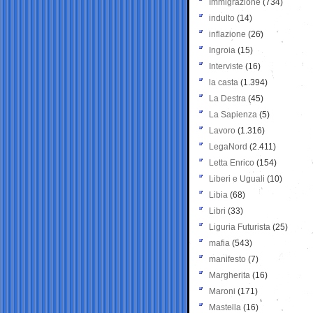
Immigrazione
(734)
indulto
(14)
inflazione
(26)
Ingroia
(15)
Interviste
(16)
la casta
(1.394)
La Destra
(45)
La Sapienza
(5)
Lavoro
(1.316)
LegaNord
(2.411)
Letta Enrico
(154)
Liberi e Uguali
(10)
Libia
(68)
Libri
(33)
Liguria Futurista
(25)
mafia
(543)
manifesto
(7)
Margherita
(16)
Maroni
(171)
Mastella
(16)