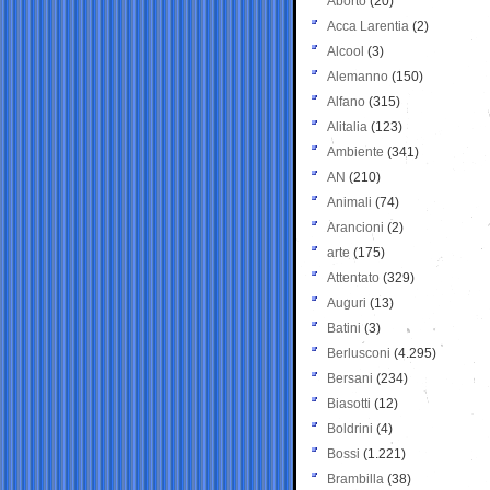
Aborto
(20)
Acca Larentia
(2)
Alcool
(3)
Alemanno
(150)
Alfano
(315)
Alitalia
(123)
Ambiente
(341)
AN
(210)
Animali
(74)
Arancioni
(2)
arte
(175)
Attentato
(329)
Auguri
(13)
Batini
(3)
Berlusconi
(4.295)
Bersani
(234)
Biasotti
(12)
Boldrini
(4)
Bossi
(1.221)
Brambilla
(38)