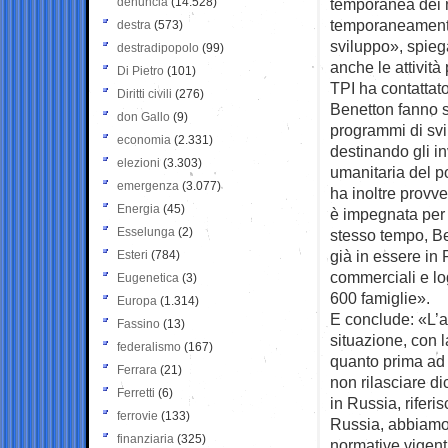
denuncia
(14.528)
temporanea dei n
temporaneamente a
destra
(573)
sviluppo», spieg
destradipopolo
(99)
anche le attività
Di Pietro
(101)
TPI ha contattat
Diritti civili
(276)
Benetton fanno s
don Gallo
(9)
programmi di svi
economia
(2.331)
destinando gli in
elezioni
(3.303)
umanitaria del p
emergenza
(3.077)
ha inoltre provve
Energia
(45)
è impegnata per fo
Esselunga
(2)
stesso tempo, Be
già in essere in 
Esteri
(784)
commerciali e lo
Eugenetica
(3)
600 famiglie».
Europa
(1.314)
E conclude: «L’a
Fassino
(13)
situazione, con 
federalismo
(167)
quanto prima ad 
Ferrara
(21)
non rilasciare di
Ferretti
(6)
in Russia, riferi
ferrovie
(133)
Russia, abbiamo 
finanziaria
(325)
normative vigenti