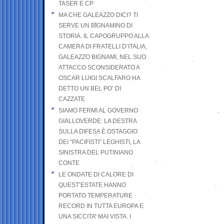
TASER E CP
MA CHE GALEAZZO DICI? TI
SERVE UN BIGNAMINO DI
STORIA. IL CAPOGRUPPO ALLA
CAMERA DI FRATELLI D’ITALIA,
GALEAZZO BIGNAMI, NEL SUO
ATTACCO SCONSIDERATO A
OSCAR LUIGI SCALFARO HA
DETTO UN BEL PO’ DI
CAZZATE
SIAMO FERMI AL GOVERNO
GIALLOVERDE: LA DESTRA
SULLA DIFESA È OSTAGGIO
DEI “PACIFISTI” LEGHISTI, LA
SINISTRA DEL PUTINIANO
CONTE
LE ONDATE DI CALORE DI
QUEST’ESTATE HANNO
PORTATO TEMPERATURE
RECORD IN TUTTA EUROPA E
UNA SICCITA’ MAI VISTA. I