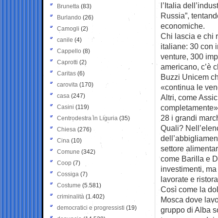
l’Italia dell’indu
Brunetta
(83)
Russia”, tentand
Burlando
(26)
economiche.
Camogli
(2)
Chi lascia e chi
canile
(4)
italiane: 30 con 
Cappello
(8)
venture, 300 impr
Caprotti
(2)
americano, c’è c
Caritas
(6)
Buzzi Unicem ch
carovita
(170)
«continua le ven
casa
(247)
Altri, come Assi
completamente» 
Casini
(119)
28 i grandi march
Centrodestra in Liguria
(35)
Quali? Nell’elen
Chiesa
(276)
dell’abbigliamen
Cina
(10)
settore alimentar
Comune
(342)
come Barilla e D
Coop
(7)
investimenti, ma
Cossiga
(7)
lavorate e ristor
Costume
(5.581)
Così come la dol
criminalità
(1.402)
Mosca dove lavor
democratici e progressisti
(19)
gruppo di Alba so