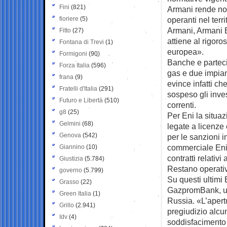
Fini
(821)
Armani rende not
fioriere
(5)
operanti nel ter
Armani, Armani E
Fitto
(27)
attiene al rigor
Fontana di Trevi
(1)
europea».
Formigoni
(90)
Banche e partecip
Forza Italia
(596)
gas e due impiant
frana
(9)
evince infatti ch
Fratelli d'Italia
(291)
sospeso gli inves
Futuro e Libertà
(510)
correnti.
g8
(25)
Per Eni la situaz
Gelmini
(68)
legate a licenze
Genova
(542)
per le sanzioni i
commerciale Eni, 
Giannino
(10)
contratti relativ
Giustizia
(5.784)
Restano operativi 
governo
(5.799)
Su questi ultimi 
Grasso
(22)
GazpromBank, uno 
Green Italia
(1)
Russia. «L’apert
Grillo
(2.941)
pregiudizio alcun
Idv
(4)
soddisfacimento 