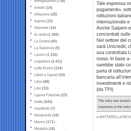
Immigrazione
(734)
Tale espressa ri
indulto
(14)
pagamenti», sott
inflazione
(26)
istituzioni itali
Ingroia
(15)
internazionale e
Anche Saipem e 
Interviste
(16)
concentrati sulle 
la casta
(1.394)
Nel settore del c
La Destra
(45)
sarà Unicredit, 
La Sapienza
(5)
sua controllata 
Lavoro
(1.316)
russo. In base a
LegaNord
(2.411)
sarebbe stato con
Letta Enrico
(154)
parla di istituzi
Liberi e Uguali
(10)
bancaria all’int
Libia
(68)
investimenti e ri
Libri
(33)
(da TPI)
Liguria Futurista
(25)
This entry was posted o
mafia
(543)
responses to this entr
manifesto
(7)
Margherita
(16)
«
MATTARELLA REVO
Maroni
(171)
Mastella
(16)