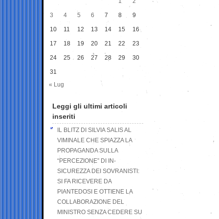
1
2
3
4
5
6
7
8
9
10
11
12
13
14
15
16
17
18
19
20
21
22
23
24
25
26
27
28
29
30
31
« Lug
Leggi gli ultimi articoli
inseriti
IL BLITZ DI SILVIA SALIS AL
VIMINALE CHE SPIAZZA LA
PROPAGANDA SULLA
“PERCEZIONE” DI IN-
SICUREZZA DEI SOVRANISTI:
SI FA RICEVERE DA
PIANTEDOSI E OTTIENE LA
COLLABORAZIONE DEL
MINISTRO SENZA CEDERE SU