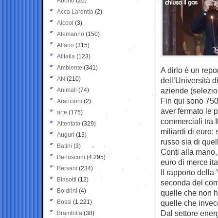
Aborto
(20)
Acca Larentia
(2)
Alcool
(3)
Alemanno
(150)
Alfano
(315)
Alitalia
(123)
Ambiente
(341)
A dirlo è un rep
AN
(210)
dell’Università d
aziende (selezio
Animali
(74)
Fin qui sono 750
Arancioni
(2)
aver fermato le p
arte
(175)
commerciali tra 
Attentato
(329)
miliardi di euro:
Auguri
(13)
russo sia di quel
Batini
(3)
Conti alla mano, l
Berlusconi
(4.295)
euro di merce it
Bersani
(234)
Il rapporto della
Biasotti
(12)
seconda del comp
Boldrini
(4)
quelle che non h
Bossi
(1.221)
quelle che invece
Dal settore energ
Brambilla
(38)