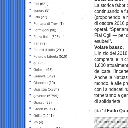
Fini
(821)
La storica fabbr
fioriere
(5)
continuando a fu
(proponendo la ri
Fitto
(27)
di ottobre 2016 
Fontana di Trevi
(1)
operai. “Speriam
Formigoni
(90)
Flai Cgil — per d
Forza Italia
(596)
esuberi”.
frana
(9)
Volare basso.
Fratelli d'Italia
(291)
L’inizio del 2018
Futuro e Libertà
(510)
comprerà e in ch
g8
(25)
1.800 attualment
Gelmini
(68)
delicata, l’incer
Genova
(542)
Anche la Natuzzi,
mondo, è alle pr
Giannino
(10)
con i sindacati 
Giustizia
(5.784)
torneranno a gen
governo
(5.799)
di solidarietà .
Grasso
(22)
Green Italia
(1)
(da “
il Fatto Qu
Grillo
(2.941)
This entry was posted 
Idv
(4)
responses to this entr