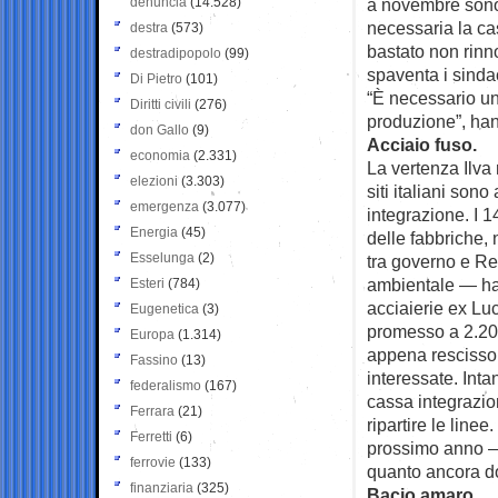
denuncia
(14.528)
a novembre sono 
necessaria la cas
destra
(573)
bastato non rinn
destradipopolo
(99)
spaventa i sinda
Di Pietro
(101)
“È necessario un
Diritti civili
(276)
produzione”, han
don Gallo
(9)
Acciaio fuso.
economia
(2.331)
La vertenza Ilva 
elezioni
(3.303)
siti italiani son
emergenza
(3.077)
integrazione. I 1
Energia
(45)
delle fabbriche, n
Esselunga
(2)
tra governo e Re
ambientale — ha c
Esteri
(784)
acciaierie ex Lu
Eugenetica
(3)
promesso a 2.200 
Europa
(1.314)
appena rescisso 
Fassino
(13)
interessate. Inta
federalismo
(167)
cassa integrazio
Ferrara
(21)
ripartire le line
Ferretti
(6)
prossimo anno —
ferrovie
(133)
quanto ancora d
finanziaria
(325)
Bacio amaro.