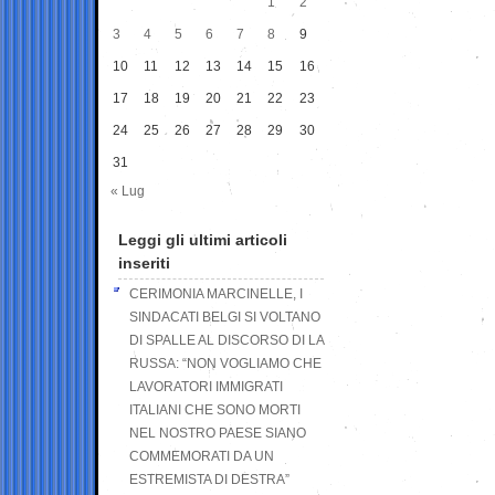
1
2
3
4
5
6
7
8
9
10
11
12
13
14
15
16
17
18
19
20
21
22
23
24
25
26
27
28
29
30
31
« Lug
Leggi gli ultimi articoli
inseriti
CERIMONIA MARCINELLE, I
SINDACATI BELGI SI VOLTANO
DI SPALLE AL DISCORSO DI LA
RUSSA: “NON VOGLIAMO CHE
LAVORATORI IMMIGRATI
ITALIANI CHE SONO MORTI
NEL NOSTRO PAESE SIANO
COMMEMORATI DA UN
ESTREMISTA DI DESTRA”