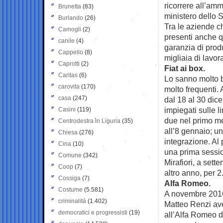
ricorrere all’am
Brunetta
(83)
ministero dello 
Burlando
(26)
Tra le aziende 
Camogli
(2)
presenti anche qu
canile
(4)
garanzia di prod
Cappello
(8)
migliaia di lavor
Caprotti
(2)
Fiat ai box.
Caritas
(6)
Lo sanno molto be
carovita
(170)
molto frequenti. 
casa
(247)
dal 18 al 30 dice
impiegati sulle 
Casini
(119)
due nel primo me
Centrodestra in Liguria
(35)
all’8 gennaio; un
Chiesa
(276)
integrazione. Al
Cina
(10)
una prima sessio
Comune
(342)
Mirafiori, a sett
Coop
(7)
altro anno, per 2
Cossiga
(7)
Alfa Romeo.
Costume
(5.581)
A novembre 2016,
criminalità
(1.402)
Matteo Renzi av
democratici e progressisti
(19)
all’Alfa Romeo d