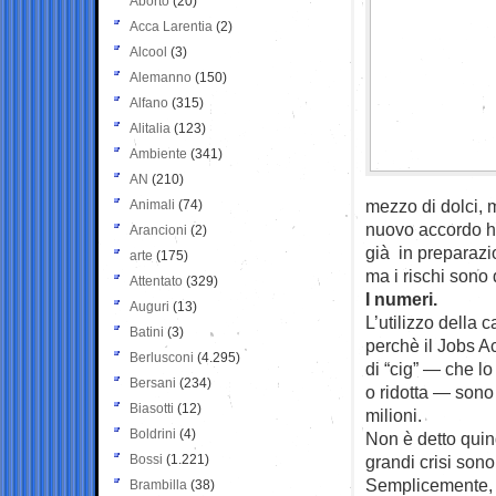
Aborto
(20)
Acca Larentia
(2)
Alcool
(3)
Alemanno
(150)
Alfano
(315)
Alitalia
(123)
Ambiente
(341)
AN
(210)
mezzo di dolci, 
Animali
(74)
nuovo accordo ha
Arancioni
(2)
già in preparazi
arte
(175)
ma i rischi sono 
Attentato
(329)
I numeri.
Auguri
(13)
L’utilizzo della 
Batini
(3)
perchè il Jobs Ac
Berlusconi
(4.295)
di “cig” — che l
Bersani
(234)
o ridotta — sono
Biasotti
(12)
milioni.
Boldrini
(4)
Non è detto quin
Bossi
(1.221)
grandi crisi son
Semplicemente, l
Brambilla
(38)