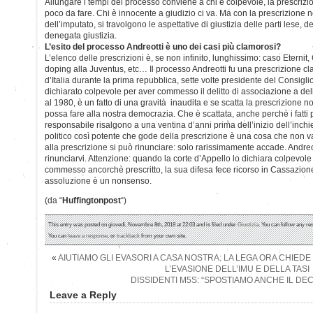
Allungare i tempi del processo conviene a chi è colpevole, la prescrizio
poco da fare. Chi è innocente a giudizio ci va. Ma con la prescrizione n
dell’imputato, si travolgono le aspettative di giustizia delle parti lese, del
denegata giustizia.
L’esito del processo Andreotti è uno dei casi più clamorosi?
L’elenco delle prescrizioni è, se non infinito, lunghissimo: caso Eternit, 
doping alla Juventus, etc… Il processo Andreotti fu una prescrizione c
d’Italia durante la prima repubblica, sette volte presidente del Consiglio
dichiarato colpevole per aver commesso il delitto di associazione a de
al 1980, è un fatto di una gravità inaudita e se scatta la prescrizione no
possa fare alla nostra democrazia. Che è scattata, anche perchè i fatti p
responsabile risalgono a una ventina d’anni prima dell’inizio dell’inchies
politico così potente che gode della prescrizione è una cosa che non 
alla prescrizione si può rinunciare: solo rarissimamente accade. Andre
rinunciarvi. Attenzione: quando la corte d’Appello lo dichiara colpevole 
commesso ancorchè prescritto, la sua difesa fece ricorso in Cassazione
assoluzione è un nonsenso.
(da “
Huffingtonpost
“)
This entry was posted on giovedì, Novembre 8th, 2018 at 22:03 and is filed under
Giustizia
. You can follow any re
You can
leave a response
, or
trackback
from your own site.
«
AIUTIAMO GLI EVASORI A CASA NOSTRA: LA LEGA ORA CHIED
L’EVASIONE DELL’IMU E DELLA TASI
DISSIDENTI M5S: “SPOSTIAMO ANCHE IL DE
Leave a Reply