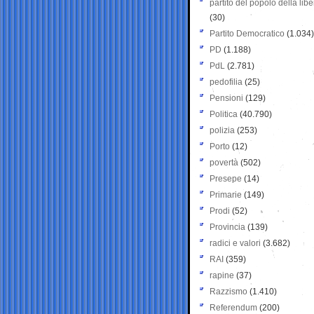
partito del popolo della libe
(30)
Partito Democratico
(1.034)
PD
(1.188)
PdL
(2.781)
pedofilia
(25)
Pensioni
(129)
Politica
(40.790)
polizia
(253)
Porto
(12)
povertà
(502)
Presepe
(14)
Primarie
(149)
Prodi
(52)
Provincia
(139)
radici e valori
(3.682)
RAI
(359)
rapine
(37)
Razzismo
(1.410)
Referendum
(200)