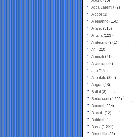
Aborto
(20)
Acca Larentia
(2)
Alcool
(3)
Alemanno
(150)
Alfano
(315)
Alitalia
(123)
Ambiente
(341)
AN
(210)
Animali
(74)
Arancioni
(2)
arte
(175)
Attentato
(329)
Auguri
(13)
Batini
(3)
Berlusconi
(4.295)
Bersani
(234)
Biasotti
(12)
Boldrini
(4)
Bossi
(1.221)
Brambilla
(38)