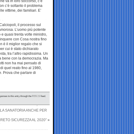
ne va in loro soccorso, c’è
on c’è soltanto il problema
le vittime, dei familiari. E’
Calciopoli, il processo sul
lamorosa. L’uomo più potente
 e quasi trenta volte ministro,
linquere con Cosa nostra fino
n è il miglior regalo che si
er cui è stato dichiarato
ta, tra l’altro rapidissima. Un
va bene con la democrazia. Ma
otti non ha mai pensato di
di quel reato fino al 1980,
. Prova che parlare di
sponses to this entry through the
RSS 2.0
feed.
E LA SANATORIA ANCHE PER
CRETO SICUREZZA AL 2020”
»