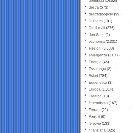
denuncia
(14.528)
destra
(573)
destradipopolo
(99)
Di Pietro
(101)
Diritti civili
(276)
don Gallo
(9)
economia
(2.331)
elezioni
(3.303)
emergenza
(3.077)
Energia
(45)
Esselunga
(2)
Esteri
(784)
Eugenetica
(3)
Europa
(1.314)
Fassino
(13)
federalismo
(167)
Ferrara
(21)
Ferretti
(6)
ferrovie
(133)
finanziaria
(325)