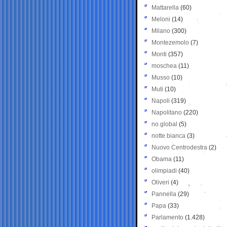
Mattarella
(60)
Meloni
(14)
Milano
(300)
Montezemolo
(7)
Monti
(357)
moschea
(11)
Musso
(10)
Muti
(10)
Napoli
(319)
Napolitano
(220)
no global
(5)
notte bianca
(3)
Nuovo Centrodestra
(2)
Obama
(11)
olimpiadi
(40)
Oliveri
(4)
Pannella
(29)
Papa
(33)
Parlamento
(1.428)