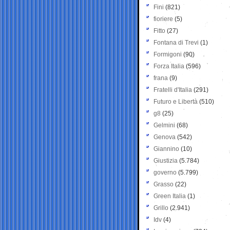
Fini
(821)
fioriere
(5)
Fitto
(27)
Fontana di Trevi
(1)
Formigoni
(90)
Forza Italia
(596)
frana
(9)
Fratelli d'Italia
(291)
Futuro e Libertà
(510)
g8
(25)
Gelmini
(68)
Genova
(542)
Giannino
(10)
Giustizia
(5.784)
governo
(5.799)
Grasso
(22)
Green Italia
(1)
Grillo
(2.941)
Idv
(4)