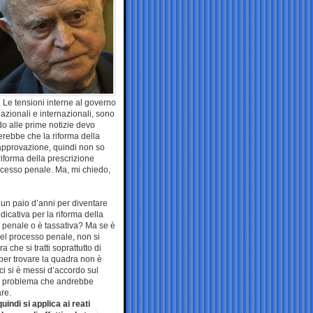
 Le tensioni interne al governo
nazionali e internazionali, sono
o alle prime notizie devo
rebbe che la riforma della
i approvazione, quindi non so
riforma della prescrizione
ocesso penale. Ma, mi chiedo,
 un paio d’anni per diventare
icativa per la riforma della
o penale o è tassativa? Ma se è
del processo penale, non si
che si tratti soprattutto di
 per trovare la quadra non è
ci si è messi d’accordo sul
ero problema che andrebbe
re.
indi si applica ai reati