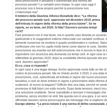
della prescrizione è tassativa o subordinata alla riforma del
processo penale? Le variabili sono troppe. In ogni caso oggi il
processo non è breve proprio perchè la prescrizione non
s’interrompe mai”.
Il ministro della Giustizia Alfonso Bonafede dice: “La riforma
del processo penale sarà approvata nel dicembre 2019, prima
dell’entrata in vigore della riforma della prescrizione”. Se ne
riparla, se va bene, nel 2020. Si fida? Davvero avremo tempi
certi?
Fare previsioni non è mai facile, ma in questo caso diventa un azzardo.
gialloverde e le suggestioni esterne intrecciate con variabili continue, 
talmente numerose da rendere il quadro problematico e confuso. Stand
confessare che non ho capito molto bene come stanno le cose. Sembre
prescrizione sia inserita nel ddl anticorruzione che è ancora in fase d
rispondere con sicurezza alla domanda sui tempi certi. In ogni caso la 
slitterebbe al gennaio 2020, dopo la cosiddetta riforma epocale del pr
sarà davvero approvata?
Ecco, cosa si risponde?
In ogni caso è una legge delega. Anche approvata vuole tutto un iter di
codice di procedura penale. Ma mi chiedo anche: il 2020, è una data ind
prescrizione, cioè, subordinata all’entrata in vigore del nuovo process
tassativa, e cioè se deve entrare in vigore a prescindere dalla riforma 
scatenerà di nuovo la bagarre? Difficile dire una data, perchè mi sembra 
promesse di fatti futuri con esito incerto. Dopo tante tensioni, mezz’ora
una soluzione esaltante. Serve soprattutto a lanciare il messaggio che 
problema, senza vincitori nè vinti. Ma questa non è una gara, è un v
affrontato davvero senza preoccuparsi dei messaggi che si vogliono da
Davigo obietta: “La prescrizione è una norma di diritto sostanziale, qu