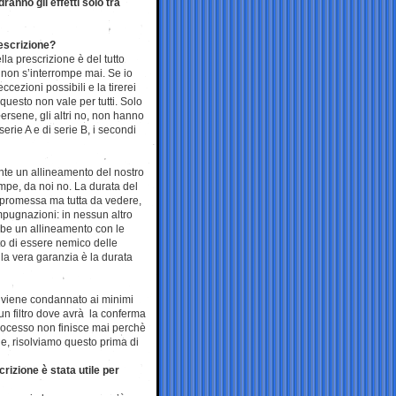
anno gli effetti solo tra
rescrizione?
la prescrizione è del tutto
 non s’interrompe mai. Se io
ccezioni possibili e la tirerei
questo non vale per tutti. Solo
lersene, gli altri no, non hanno
serie A e di serie B, i secondi
te un allineamento del nostro
mpe, da noi no. La durata del
, promessa ma tutta da vedere,
mpugnazioni: in nessun altro
bbe un allineamento con le
to di essere nemico delle
 la vera garanzia è la durata
i viene condannato ai minimi
un filtro dove avrà la conferma
processo non finisce mai perchè
de, risolviamo questo prima di
rizione è stata utile per