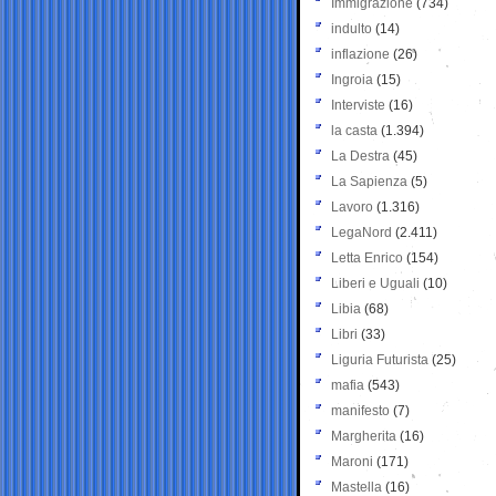
Immigrazione
(734)
indulto
(14)
inflazione
(26)
Ingroia
(15)
Interviste
(16)
la casta
(1.394)
La Destra
(45)
La Sapienza
(5)
Lavoro
(1.316)
LegaNord
(2.411)
Letta Enrico
(154)
Liberi e Uguali
(10)
Libia
(68)
Libri
(33)
Liguria Futurista
(25)
mafia
(543)
manifesto
(7)
Margherita
(16)
Maroni
(171)
Mastella
(16)