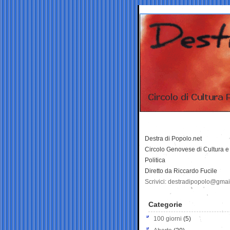
Destra di Popolo.net
Circolo Genovese di Cultura e
Politica
Diretto da Riccardo Fucile
Scrivici: destradipopolo@gma
Categorie
100 giorni
(5)