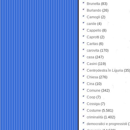
Brunetta
(83)
Burlando
(26)
Camogli
(2)
canile
(4)
Cappello
(8)
Caprotti
(2)
Caritas
(6)
carovita
(170)
casa
(247)
Casini
(119)
Centrodestra in Liguria
(35
Chiesa
(276)
Cina
(10)
Comune
(342)
Coop
(7)
Cossiga
(7)
Costume
(5.581)
criminalità
(1.402)
democratici e progressisti
(