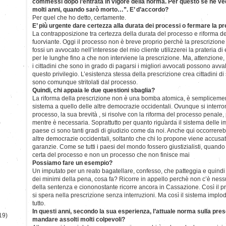
commessi dopo l’entrata in vigore della norma. Per questo se ne vedr
molti anni, quando sarò morto…”. E’ d’accordo?
Per quel che ho detto, certamente.
E’ più urgente dare certezza alla durata dei processi o fermare la p
La contrapposizione tra certezza della durata del processo e riforma del
fuorviante. Oggi il processo non è breve proprio perchè la prescrizione
fossi un avvocato nell’interesse del mio cliente utilizzerei la prateria di e
per le lunghe fino a che non interviene la prescrizione. Ma, attenzione, 
i cittadini che sono in grado di pagarsi i migliori avvocati possono avva
questo privilegio. L’esistenza stessa della prescrizione crea cittadini di 
sono comunque stritolati dal processo.
Quindi, chi appaia le due questioni sbaglia?
La riforma della prescrizione non è una bomba atomica, è semplicemen
sistema a quello delle altre democrazie occidentali. Ovunque si interro
processo, la sua brevità , si risolve con la riforma del processo penale
)
mentre è necessaria. Soprattutto per quanto riguarda il sistema delle i
paese ci sono tanti gradi di giudizio come da noi. Anche qui occorrere
altre democrazie occidentali, soltanto che chi lo propone viene accusa
garanzie. Come se tutti i paesi del mondo fossero giustizialisti, quando
certa del processo e non un processo che non finisce mai
Possiamo fare un esempio?
Un imputato per un reato bagatellare, confesso, che patteggia e quind
dei minimi della pena, cosa fa? Ricorre in appello perchè non c’è ness
della sentenza e ciononostante ricorre ancora in Cassazione. Così il 
si spera nella prescrizione senza interruzioni. Ma così il sistema implo
tutto.
In questi anni, secondo la sua esperienza, l’attuale norma sulla presc
19)
mandare assolti molti colpevoli?