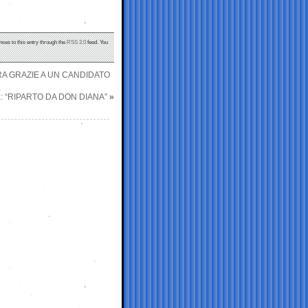
nses to this entry through the
RSS 2.0
feed. You
A GRAZIE A UN CANDIDATO
: “RIPARTO DA DON DIANA”
»