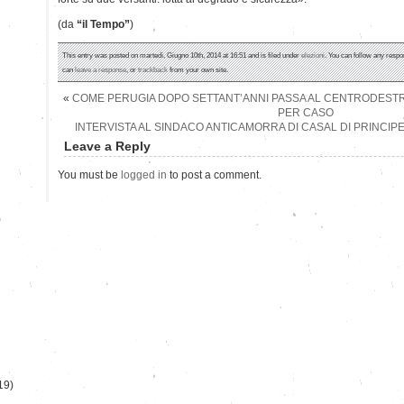
(da
“il Tempo”
)
This entry was posted on martedì, Giugno 10th, 2014 at 16:51 and is filed under
elezioni
. You can follow any respo
can
leave a response
, or
trackback
from your own site.
«
COME PERUGIA DOPO SETTANT’ANNI PASSA AL CENTRODESTR
PER CASO
INTERVISTA AL SINDACO ANTICAMORRA DI CASAL DI PRINCIPE
Leave a Reply
You must be
logged in
to post a comment.
)
19)