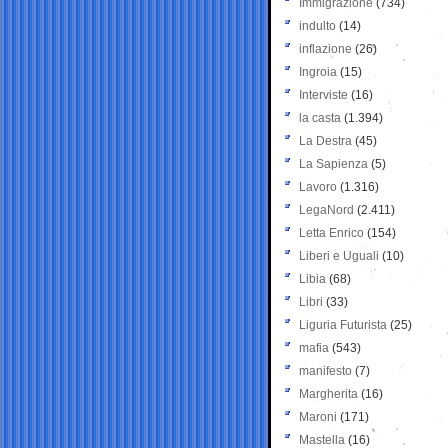
Immigrazione
(734)
indulto
(14)
inflazione
(26)
Ingroia
(15)
Interviste
(16)
la casta
(1.394)
La Destra
(45)
La Sapienza
(5)
Lavoro
(1.316)
LegaNord
(2.411)
Letta Enrico
(154)
Liberi e Uguali
(10)
Libia
(68)
Libri
(33)
Liguria Futurista
(25)
mafia
(543)
manifesto
(7)
Margherita
(16)
Maroni
(171)
Mastella
(16)