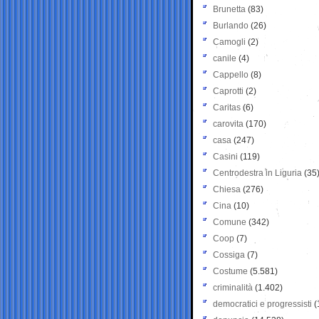
Brunetta
(83)
Burlando
(26)
Camogli
(2)
canile
(4)
Cappello
(8)
Caprotti
(2)
Caritas
(6)
carovita
(170)
casa
(247)
Casini
(119)
Centrodestra in Liguria
(35
Chiesa
(276)
Cina
(10)
Comune
(342)
Coop
(7)
Cossiga
(7)
Costume
(5.581)
criminalità
(1.402)
democratici e progressisti
(