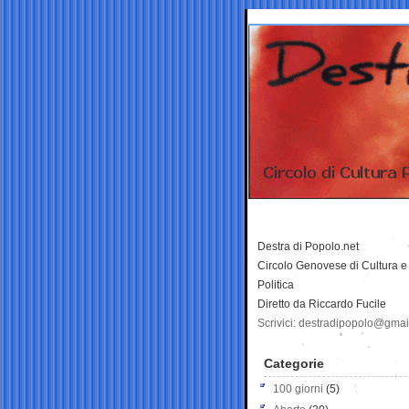
Destra di Popolo.net
Circolo Genovese di Cultura e
Politica
Diretto da Riccardo Fucile
Scrivici: destradipopolo@gma
Categorie
100 giorni
(5)