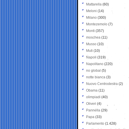
Mattarella
(60)
Meloni
(14)
Milano
(300)
Montezemolo
(7)
Monti
(357)
moschea
(11)
Musso
(10)
Muti
(10)
Napoli
(319)
Napolitano
(220)
no global
(5)
notte bianca
(3)
Nuovo Centrodestra
(2)
Obama
(11)
olimpiadi
(40)
Oliveri
(4)
Pannella
(29)
Papa
(33)
Parlamento
(1.428)