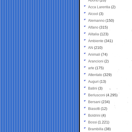
Aborto
(20)
Acca Larentia
(2)
Alcool
(3)
Alemanno
(150)
Alfano
(315)
Alitalia
(123)
Ambiente
(341)
AN
(210)
Animali
(74)
Arancioni
(2)
arte
(175)
Attentato
(329)
Auguri
(13)
Batini
(3)
Berlusconi
(4.295)
Bersani
(234)
Biasotti
(12)
Boldrini
(4)
Bossi
(1.221)
Brambilla
(38)