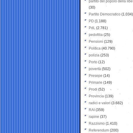
partito del popolo della libe
(30)
Partito Democratico
(1.034)
PD
(1.188)
PdL
(2.781)
pedofilia
(25)
Pensioni
(129)
Politica
(40.790)
polizia
(253)
Porto
(12)
povertà
(502)
Presepe
(14)
Primarie
(149)
Prodi
(52)
Provincia
(139)
radici e valori
(3.682)
RAI
(359)
rapine
(37)
Razzismo
(1.410)
Referendum
(200)