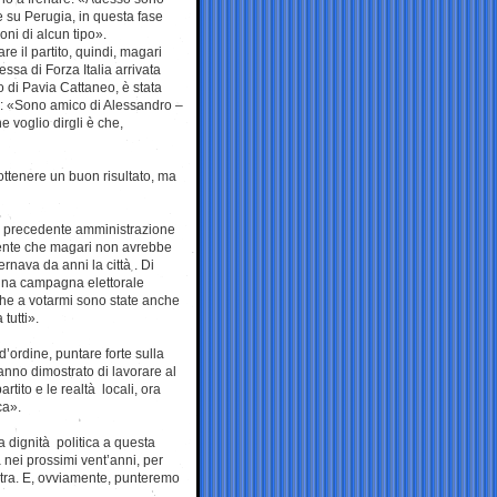
 su Perugia, in questa fase
ni di alcun tipo».
e il partito, quindi, magari
ssa di Forza Italia arrivata
co di Pavia Cattaneo, è stata
: «Sono amico di Alessandro –
 voglio dirgli è che,
 ottenere un buon risultato, ma
lla precedente amministrazione
 gente che magari non avrebbe
rnava da anni la città . Di
n una campagna elettorale
 che a votarmi sono state anche
tutti».
nd’ordine, puntare forte sulla
anno dimostrato di lavorare al
artito e le realtà locali, ora
ca».
a dignità politica a questa
 nei prossimi vent’anni, per
stra. E, ovviamente, punteremo