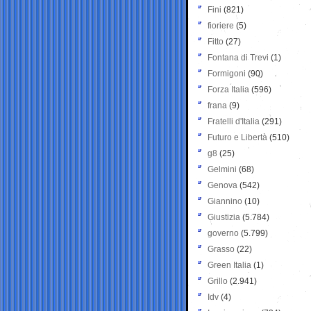
Fini
(821)
fioriere
(5)
Fitto
(27)
Fontana di Trevi
(1)
Formigoni
(90)
Forza Italia
(596)
frana
(9)
Fratelli d'Italia
(291)
Futuro e Libertà
(510)
g8
(25)
Gelmini
(68)
Genova
(542)
Giannino
(10)
Giustizia
(5.784)
governo
(5.799)
Grasso
(22)
Green Italia
(1)
Grillo
(2.941)
Idv
(4)