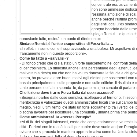
concentrato esclusivamente
non sono ammesse distrazio
Nessuna ambizione di scalar
anche perchè l’ultima prome
dagli enti locali, l’ex sinda
appena bocciata dalle urne
spiega Romizi – e quello che
nonostante tutto, resterà un punto di riferimento».
Sindaco Romizi, è l’unico «superstite» di Forza Italia…
«In effetti mi sento come il sopravvissuto a una bufera. Mi aspettavo di
francamente non in queste proporzioni».
Come ha fatto a «salvarsi»?
«Di fondo credo che ci sia stato un forte malcontento nei confronti de
di centrosinistra. Lo dimostra anche l’alta percentuale degli astenuti,
mai votato a destra ma che non ha voluto rinnovare la fiducia a chi gove
contro, ho provato a dare buoni motivi agli elettori per sostenermi co
basata principalmente sulle proposte e non sulle critiche. Il risultato è
tante persone dell’altra sponda. Io, da parte mia, ho cercato di parlare a 
Che lezione deve trarre Forza Italia dal suo successo?
«Bisogna ripartire dalle cose semplici, ricollegarci al territorio. In seco
meritocrazia e valorizzare quegli amministratori locali che sul campo h
meglio. Negli ultimi tempi c’è stato un forte scollamento tra i vertici del p
bisogna lavorare per ricostruire una comunità , umana prima che politi
Come amministrerà la «rossa» Perugia?
«Al di là dei singoli interventi, credo che complessivamente va restituit
città . Parlerò con le realtà locali per capire dove vuole andare Perugia
evitare che si proceda in maniera approssimativa come ha fatto la sini
forte su due versanti: lotta al degrado e sicurezza».