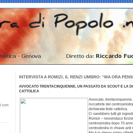
INTERVISTA A ROMIZI, IL RENZI UMBRO: “MA ORA PEN
AVVOCATO TRENTACINQUENNE, UN PASSATO DA SCOUT E LA D
CATTOLICA
Avvocato, trentacinquenne,
roccaforte del centrosinistr
il.com
dichiarata fede cattolica.
Ci sarebbero tutti gli ingred
Romizi – neosindaco forzist
centrosinistra dopo 70 ann
centrodestra in chiave anti
Ma è lo stesso primo cittad