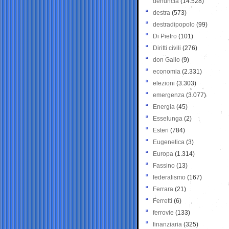
denuncia
(14.528)
destra
(573)
destradipopolo
(99)
Di Pietro
(101)
Diritti civili
(276)
don Gallo
(9)
economia
(2.331)
elezioni
(3.303)
emergenza
(3.077)
Energia
(45)
Esselunga
(2)
Esteri
(784)
Eugenetica
(3)
Europa
(1.314)
Fassino
(13)
federalismo
(167)
Ferrara
(21)
Ferretti
(6)
ferrovie
(133)
finanziaria
(325)