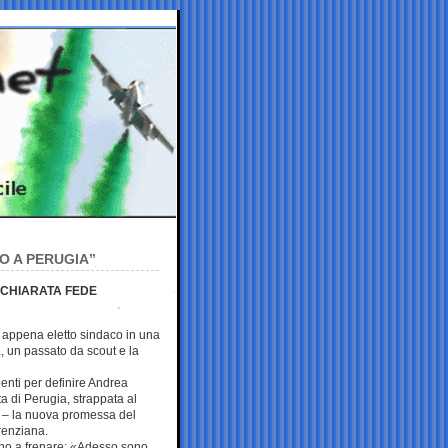
SO A PERUGIA”
ICHIARATA FEDE
 appena eletto sindaco in una
a, un passato da scout e la
ienti per definire Andrea
a di Perugia, strappata al
i – la nuova promessa del
 renziana.
ino a frenare: «Adesso sono